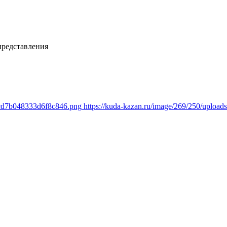
представления
ccd7b048333d6f8c846.png
https://kuda-kazan.ru/image/269/250/uplo