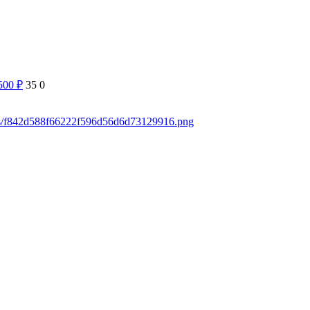
 500
₽
35
0
ads/f842d588f66222f596d56d6d73129916.png