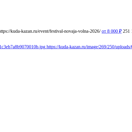
https://kuda-kazan.ru/event/festival-novaja-volna-2026/
от 8 000
₽
251
6e1c3eb7a8b9070010b.jpg
https://kuda-kazan.ru/image/269/250/uploa