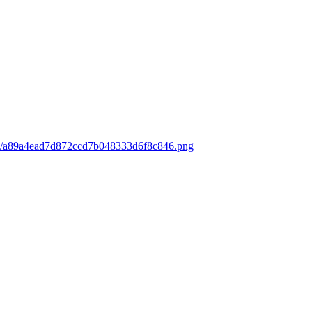
ads/a89a4ead7d872ccd7b048333d6f8c846.png