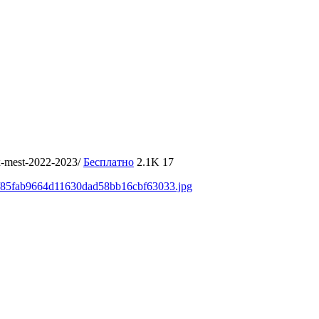
yx-mest-2022-2023/
Бесплатно
2.1K
17
ds/85fab9664d11630dad58bb16cbf63033.jpg