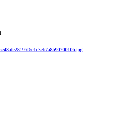
1
ds/6e48afe28195f6e1c3eb7a8b9070010b.jpg