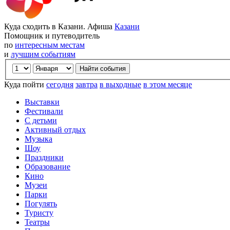
Куда сходить в Казани. Афиша
Казани
Помощник и путеводитель
по
интересным местам
и
лучшим событиям
Куда пойти
сегодня
завтра
в выходные
в этом месяце
Выставки
Фестивали
С детьми
Активный отдых
Музыка
Шоу
Праздники
Образование
Кино
Музеи
Парки
Погулять
Туристу
Театры