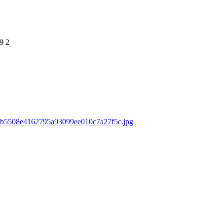
9
2
ds/b5508e4162795a93099ee010c7a27f5c.jpg