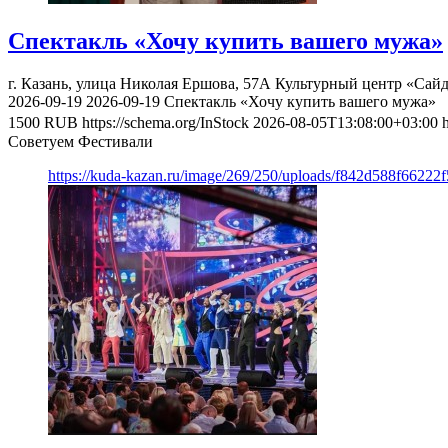
Спектакль «Хочу купить вашего мужа»
г. Казань, улица Николая Ершова, 57А
Культурный центр «Сай
2026-09-19
2026-09-19
Спектакль «Хочу купить вашего мужа»
1500
RUB
https://schema.org/InStock
2026-08-05T13:08:00+03:00
Советуем Фестивали
https://kuda-kazan.ru/image/269/250/uploads/f842d588f662