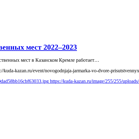
венных мест 2022–2023
утственных мест в Казанском Кремле работает…
s://kuda-kazan.ru/event/novogodnjaja-jarmarka-vo-dvore-prisutstvenn
30dad58bb16cbf63033.jpg
https://kuda-kazan.ru/image/255/255/uploa