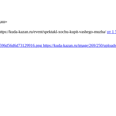
даш»
https://kuda-kazan.ru/event/spektakl-xochu-kupit-vashego-muzha/
от 1
22f596d56d6d73129916.png
https://kuda-kazan.ru/image/269/250/uplo