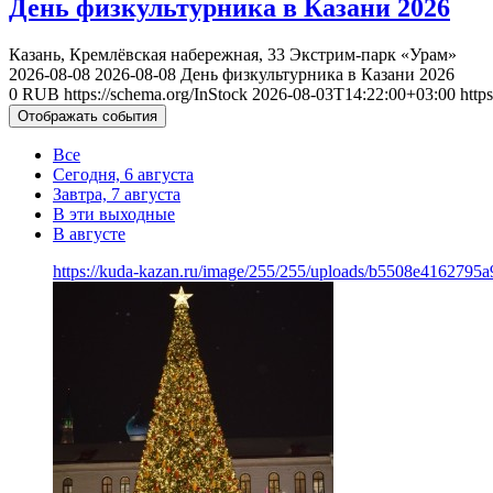
День физкультурника в Казани 2026
Казань, Кремлёвская набережная, 33
Экстрим-парк «Урам»
2026-08-08
2026-08-08
День физкультурника в Казани 2026
0
RUB
https://schema.org/InStock
2026-08-03T14:22:00+03:00
http
Отображать события
Все
Сегодня, 6 августа
Завтра, 7 августа
В эти выходные
В августе
https://kuda-kazan.ru/image/255/255/uploads/b5508e4162795