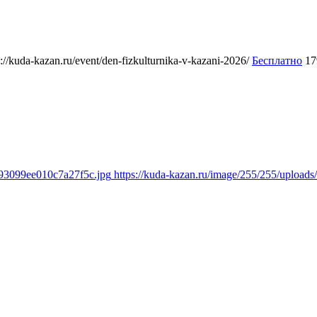
s://kuda-kazan.ru/event/den-fizkulturnika-v-kazani-2026/
Бесплатно
17
a93099ee010c7a27f5c.jpg
https://kuda-kazan.ru/image/255/255/uploa