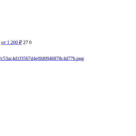
от 1 200
₽
27
0
ads/c53ac4d1f3567d4e0fd0946878c4d77b.png