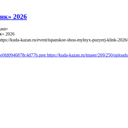
нк» 2026
даш»
к» 2026
https://kuda-kazan.ru/event/ispanskoe-shou-mylnyx-puzyrej-klink-2026/
d4e0fd0946878c4d77b.png
https://kuda-kazan.ru/image/269/250/uplo