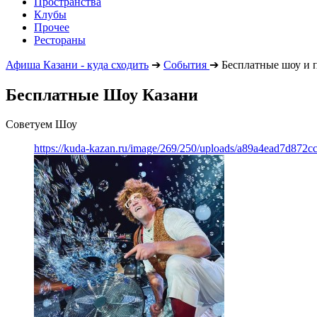
Пространства
Клубы
Прочее
Рестораны
Афиша Казани - куда сходить
➔
События
➔
Бесплатные шоу и 
Бесплатные Шоу Казани
Советуем Шоу
https://kuda-kazan.ru/image/269/250/uploads/a89a4ead7d872