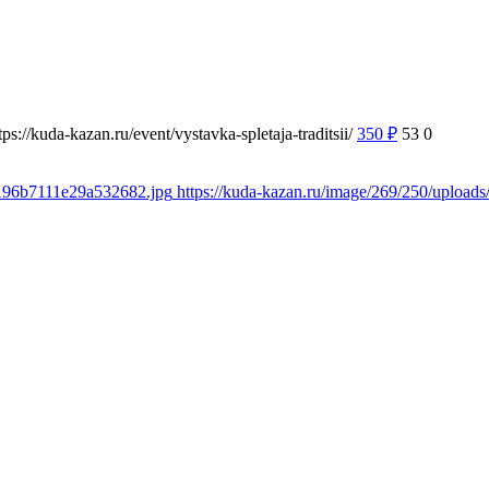
tps://kuda-kazan.ru/event/vystavka-spletaja-traditsii/
350
₽
53
0
e196b7111e29a532682.jpg
https://kuda-kazan.ru/image/269/250/uploa