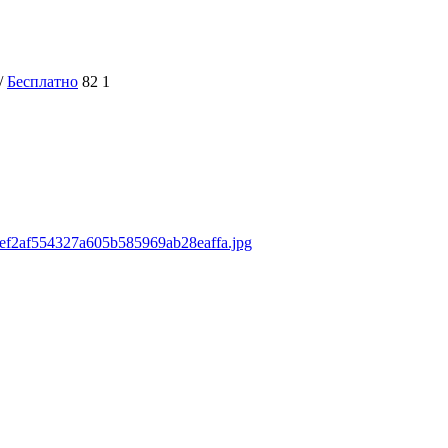
/
Бесплатно
82
1
/bef2af554327a605b585969ab28eaffa.jpg