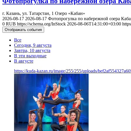
Фотопрогулка по набережной озера Каб
г. Казань, ул. Татарстан, 1
Озеро «Кабан»
2026-08-17
2026-08-17
Фотопрогулка по набережной озера Каба
0
RUB
https://schema.org/InStock
2026-08-06T14:31:00+03:00
http
Отображать события
Все
Сегодня, 9 августа
Завтра, 10 августа
В эти выходные
В августе
https://kuda-kazan.ru/image/255/255/uploads/bef2af554327a6