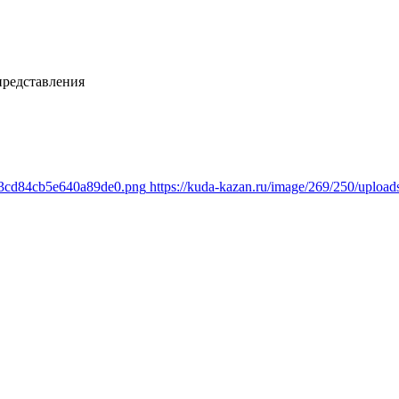
представления
483cd84cb5e640a89de0.png
https://kuda-kazan.ru/image/269/250/upl