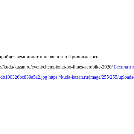
 пройдет чемпионат и первенство Приволжского…
s://kuda-kazan.ru/event/chempionat-po-fitnes-aerobike-2020/
Бесплатн
46db100326bc839a5a2.jpg
https://kuda-kazan.ru/image/255/255/uploa