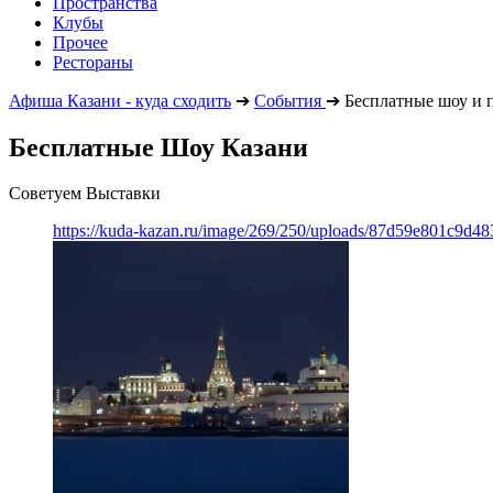
Пространства
Клубы
Прочее
Рестораны
Афиша Казани - куда сходить
➔
События
➔
Бесплатные шоу и 
Бесплатные Шоу Казани
Советуем Выставки
https://kuda-kazan.ru/image/269/250/uploads/87d59e801c9d