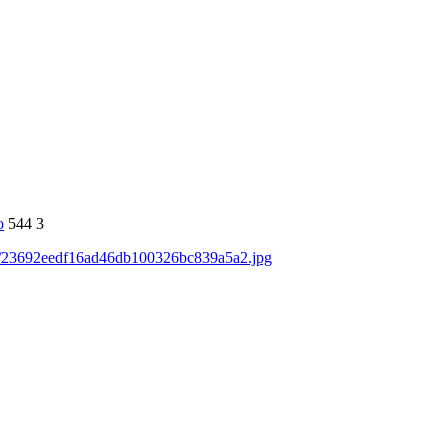
о
544
3
ds/23692eedf16ad46db100326bc839a5a2.jpg