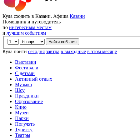
Куда сходить в Казани. Афиша
Казани
Помощник и путеводитель
по
интересным местам
и
лучшим событиям
Куда пойти
сегодня
завтра
в выходные
в этом месяце
Выставки
Фестивали
С детьми
Активный отдых
Музыка
Шоу
Праздники
Образование
Кино
Музеи
Парки
Погулять
Туристу
Театры