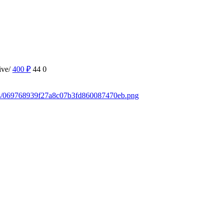
ive/
400
₽
44
0
ads/069768939f27a8c07b3fd860087470eb.png