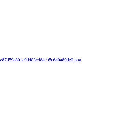
oads/87d59e801c9d483cd84cb5e640a89de0.png