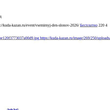
д
s://kuda-kazan.ru/event/vsemirnyj-den-slonov-2026/
Бесплатно
220
4
dbe120f3773037a00d9.jpg
https://kuda-kazan.ru/image/269/250/uplo