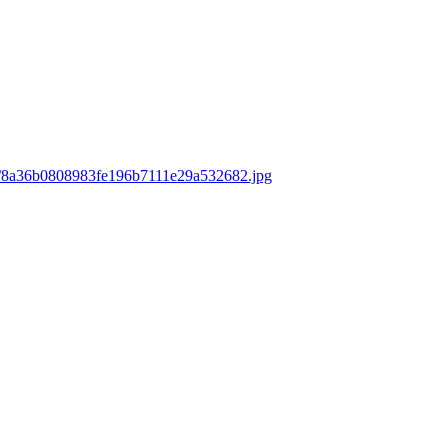
ds/8a36b0808983fe196b7111e29a532682.jpg