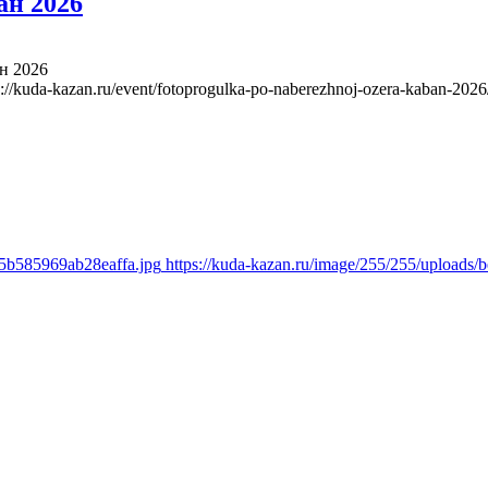
ан 2026
н 2026
s://kuda-kazan.ru/event/fotoprogulka-po-naberezhnoj-ozera-kaban-2026
05b585969ab28eaffa.jpg
https://kuda-kazan.ru/image/255/255/uploads