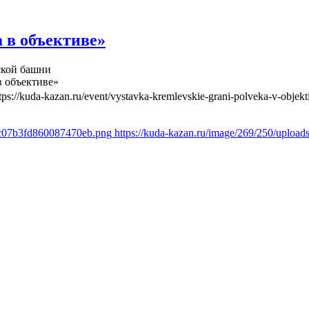
 в объективе»
ской башни
в объективе»
tps://kuda-kazan.ru/event/vystavka-kremlevskie-grani-polveka-v-objekt
a8c07b3fd860087470eb.png
https://kuda-kazan.ru/image/269/250/uplo