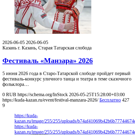
2026-06-05
2026-06-05
Казань
г. Казань, Старая Татарская слобода
Фестиваль «Манзара» 2026
5 июня 2026 года в Старо-Татарской слободе пройдет первый
фестиваль-конкурс уличного танца и театра в теме сказочного
фольклора…
0
RUB
https://schema.org/InStock
2026-05-25T15:28:00+03:00
https://kuda-kazan.ru/event/festival-manzara-2026/
Бесплатно
427
9
https://kuda-
kazan.ru/image/255/255/uploads/b74af41069b42b6b77744674
https://kuda-
kazan.ru/image/255/255/uploads/b74af41069b42b6b77744674