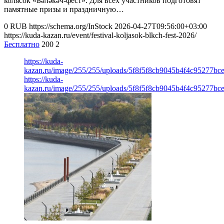
колясок «Бәләкәч-фест». Для всех участников подготовят
памятные призы и праздничную…
0
RUB
https://schema.org/InStock
2026-04-27T09:56:00+03:00
https://kuda-kazan.ru/event/festival-koljasok-blkch-fest-2026/
Бесплатно
200
2
https://kuda-
kazan.ru/image/255/255/uploads/5f8f5f8cb9045b4f4c95277bce
https://kuda-
kazan.ru/image/255/255/uploads/5f8f5f8cb9045b4f4c95277bce