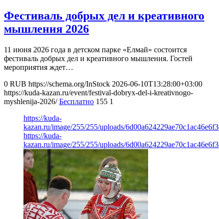
Фестиваль добрых дел и креативного
мышления 2026
11 июня 2026 года в детском парке «Елмай» состоится
фестиваль добрых дел и креативного мышления. Гостей
мероприятия ждет…
0
RUB
https://schema.org/InStock
2026-06-10T13:28:00+03:00
https://kuda-kazan.ru/event/festival-dobryx-del-i-kreativnogo-
myshlenija-2026/
Бесплатно
155
1
https://kuda-
kazan.ru/image/255/255/uploads/6d00a624229ae70c1ac46e6f3
https://kuda-
kazan.ru/image/255/255/uploads/6d00a624229ae70c1ac46e6f3