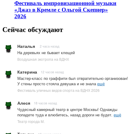
Фестиваль импровизационной музыки
«Джаз в Кремле с Ольгой Скепнер»
2026
Сейчас обсуждают
Наталья
2 часа назад
На деревьях не бывает клещей
Воздушная экотропа на ВДНХ
Катерина
12 часов назад
Мастер-класс по граффити был отвратительно организован!
У стены просто стояла девушка и не знала
ещё
Фестиваль уличных видов спорта на ВДНХ 2026
Алеся
18 часов назад
Чудесный камерный театр в центре Москвы! Однажды
попадете туда и влюбитесь, назад дороги не будет.
ещё
Театр города М.