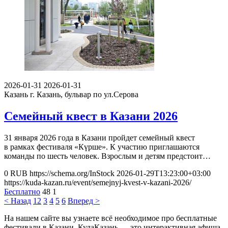
2026-01-31
2026-01-31
Казань
г. Казань, бульвар по ул.Серова
Семейный квест в Казани 2026
31 января 2026 года в Казани пройдет семейный квест
в рамках фестиваля «Күрше». К участию приглашаются
команды по шесть человек. Взрослым и детям предстоит…
0
RUB
https://schema.org/InStock
2026-01-29T13:23:00+03:00
https://kuda-kazan.ru/event/semejnyj-kvest-v-kazani-2026/
Бесплатно
48
1
< Назад
1
2
3
4
5
6
Вперед >
На нашем сайте вы узнаете всё необходимое про бесплатные
фестивали в Казани. КудаКазань — это интерактивная афиша