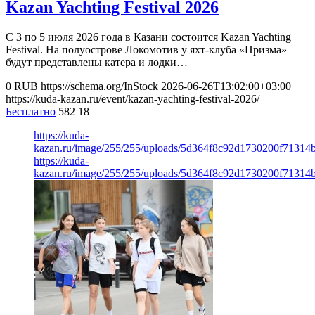
Kazan Yachting Festival 2026
С 3 по 5 июля 2026 года в Казани состоится Kazan Yachting
Festival. На полуострове Локомотив у яхт-клуба «Призма»
будут представлены катера и лодки…
0
RUB
https://schema.org/InStock
2026-06-26T13:02:00+03:00
https://kuda-kazan.ru/event/kazan-yachting-festival-2026/
Бесплатно
582
18
https://kuda-
kazan.ru/image/255/255/uploads/5d364f8c92d1730200f71314
https://kuda-
kazan.ru/image/255/255/uploads/5d364f8c92d1730200f71314