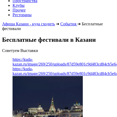
Пространства
Клубы
Прочее
Рестораны
Афиша Казани - куда сходить
➔
События
➔
Бесплатные
фестивали
Бесплатные фестивали в Казани
Советуем Выставки
https://kuda-
kazan.ru/image/269/250/uploads/87d59e801c9d483cd84cb5e6
https://kuda-
kazan.ru/image/269/250/uploads/87d59e801c9d483cd84cb5e6