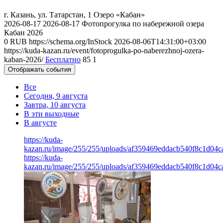
г. Казань, ул. Татарстан, 1
Озеро «Кабан»
2026-08-17
2026-08-17
Фотопрогулка по набережной озера
Кабан 2026
0
RUB
https://schema.org/InStock
2026-08-06T14:31:00+03:00
https://kuda-kazan.ru/event/fotoprogulka-po-naberezhnoj-ozera-
kaban-2026/
Бесплатно
85
1
Отображать события
Все
Сегодня, 9 августа
Завтра, 10 августа
В эти выходные
В августе
https://kuda-
kazan.ru/image/255/255/uploads/af359469eddacb540f8c1d04c
https://kuda-
kazan.ru/image/255/255/uploads/af359469eddacb540f8c1d04c