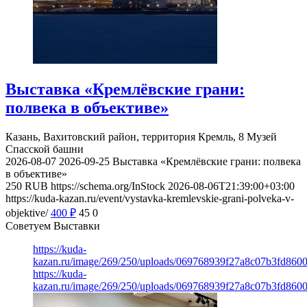
Выставка «Кремлёвские грани:
полвека в объективе»
Казань, Вахитовский район, территория Кремль, 8
Музей
Спасской башни
2026-08-07
2026-09-25
Выставка «Кремлёвские грани: полвека
в объективе»
250
RUB
https://schema.org/InStock
2026-08-06T21:39:00+03:00
https://kuda-kazan.ru/event/vystavka-kremlevskie-grani-polveka-v-
objektive/
400
₽
45
0
Советуем Выставки
https://kuda-
kazan.ru/image/269/250/uploads/069768939f27a8c07b3fd860
https://kuda-
kazan.ru/image/269/250/uploads/069768939f27a8c07b3fd860