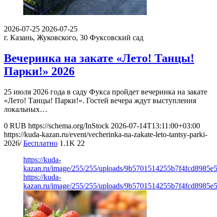
2026-07-25
2026-07-25
г. Казань, Жуковского, 30
Фуксовский сад
Вечеринка на закате «Лето! Танцы!
Парки!» 2026
25 июля 2026 года в саду Фукса пройдет вечеринка на закате
«Лето! Танцы! Парки!». Гостей вечера ждут выступления
локальных…
0
RUB
https://schema.org/InStock
2026-07-14T13:11:00+03:00
https://kuda-kazan.ru/event/vecherinka-na-zakate-leto-tantsy-parki-
2026/
Бесплатно
1.1K
22
https://kuda-
kazan.ru/image/255/255/uploads/9b5701514255b7f4fcd8985e
https://kuda-
kazan.ru/image/255/255/uploads/9b5701514255b7f4fcd8985e