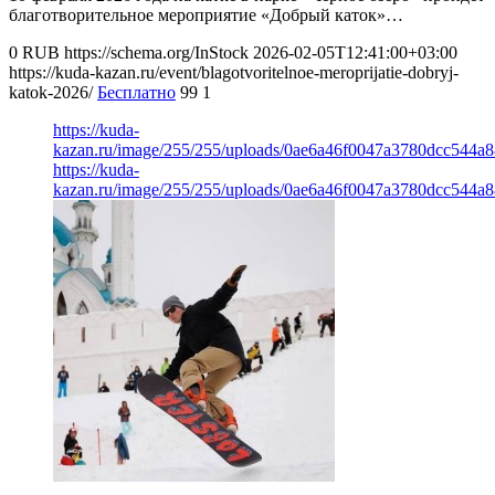
благотворительное мероприятие «Добрый каток»…
0
RUB
https://schema.org/InStock
2026-02-05T12:41:00+03:00
https://kuda-kazan.ru/event/blagotvoritelnoe-meroprijatie-dobryj-
katok-2026/
Бесплатно
99
1
https://kuda-
kazan.ru/image/255/255/uploads/0ae6a46f0047a3780dcc544a8
https://kuda-
kazan.ru/image/255/255/uploads/0ae6a46f0047a3780dcc544a8