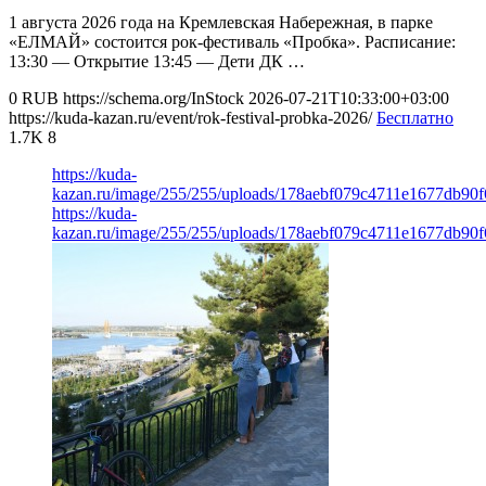
1 августа 2026 года на Кремлевская Набережная, в парке
«ЕЛМАЙ» состоится рок-фестиваль «Пробка». Расписание:
13:30 — Открытие 13:45 — Дети ДК …
0
RUB
https://schema.org/InStock
2026-07-21T10:33:00+03:00
https://kuda-kazan.ru/event/rok-festival-probka-2026/
Бесплатно
1.7K
8
https://kuda-
kazan.ru/image/255/255/uploads/178aebf079c4711e1677db90f
https://kuda-
kazan.ru/image/255/255/uploads/178aebf079c4711e1677db90f