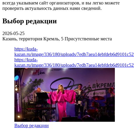
всегда указываем сайт организаторов, и вы легко можете
проверить актуальность данных нами сведений.
Выбор редакции
2026-05-25
Казань, территория Кремль, 5
Присутственные места
https://kuda-
kazan.ru/image/336/180/uploads/7edb7aea14ebfdeb6d9101c5
https://kuda-
kazan.ru/image/336/180/uploads/7edb7aea14ebfdeb6d9101c5
Выбор редакции