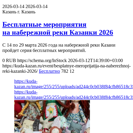
2026-03-14
2026-03-14
Казань
г. Казань
Бесплатные мероприятия
на набережной реки Казанки 2026
С 14 по 29 марта 2026 года на набережной реки Казани
пройдет серия бесплатных мероприятий.
0
RUB
https://schema.org/InStock
2026-03-12T14:39:00+03:00
https://kuda-kazan.ru/event/besplatnye-meroprijatija-na-naberezhnoj-
reki-kazanki-2026/
Бесплатно
782
12
https://kuda-
kazan.ru/image/255/255/uploads/ad244c0cb038f84cfb86518c3
https://kuda-
kazan.ru/image/255/255/uploads/ad244c0cb038f84cfb86518c3