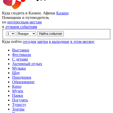
Куда сходить в Казани. Афиша
Казани
Помощник и путеводитель
по
интересным местам
и
лучшим событиям
Куда пойти
сегодня
завтра
в выходные
в этом месяце
Выставки
Фестивали
С детьми
Активный отдых
Музыка
Шоу
Праздники
Образование
Кино
Музеи
Парки
Погулять
Туристу
Театры