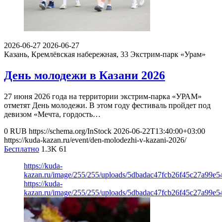
2026-06-27
2026-06-27
Казань, Кремлёвская набережная, 33
Экстрим-парк «Урам»
День молодежи в Казани 2026
27 июня 2026 года на территории экстрим-парка «УРАМ»
отметят День молодежи. В этом году фестиваль пройдет под
девизом «Мечта, гордость…
0
RUB
https://schema.org/InStock
2026-06-22T13:40:00+03:00
https://kuda-kazan.ru/event/den-molodezhi-v-kazani-2026/
Бесплатно
1.3K
61
https://kuda-
kazan.ru/image/255/255/uploads/5dbadac47fcb26f45c27a99e5
https://kuda-
kazan.ru/image/255/255/uploads/5dbadac47fcb26f45c27a99e5