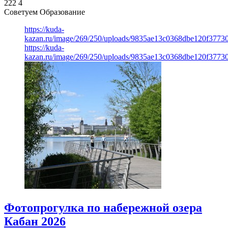
222
4
Советуем Образование
https://kuda-
kazan.ru/image/269/250/uploads/9835ae13c0368dbe120f3773
https://kuda-
kazan.ru/image/269/250/uploads/9835ae13c0368dbe120f3773
Фотопрогулка по набережной озера
Кабан 2026