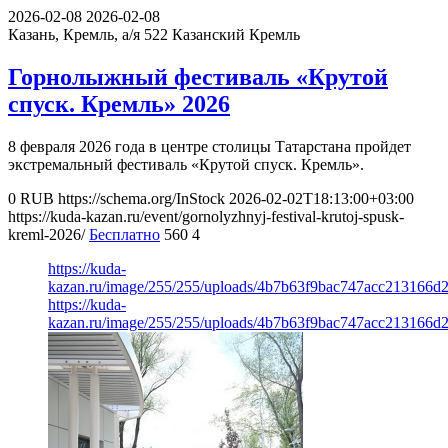
2026-02-08
2026-02-08
Казань, Кремль, а/я 522
Казанский Кремль
Горнолыжный фестиваль «Крутой
спуск. Кремль» 2026
8 февраля 2026 года в центре столицы Татарстана пройдет
экстремальный фестиваль «Крутой спуск. Кремль».
0
RUB
https://schema.org/InStock
2026-02-02T18:13:00+03:00
https://kuda-kazan.ru/event/gornolyzhnyj-festival-krutoj-spusk-
kreml-2026/
Бесплатно
560
4
https://kuda-
kazan.ru/image/255/255/uploads/4b7b63f9bac747acc213166d
https://kuda-
kazan.ru/image/255/255/uploads/4b7b63f9bac747acc213166d