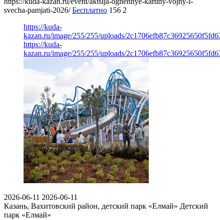
https://kuda-kazan.ru/event/aktsija-ognennye-kartiny-vojny-i-
svecha-pamjati-2026/
Бесплатно
156
2
https://kuda-
kazan.ru/image/255/255/uploads/2c1706efb87c36925650f5fd6
https://kuda-
kazan.ru/image/255/255/uploads/2c1706efb87c36925650f5fd6
2026-06-11
2026-06-11
Казань, Вахитовский район, детский парк «Елмай»
Детский
парк «Елмай»