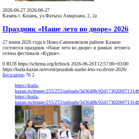
2026-06-27
2026-06-27
Казань
г. Казань, ул.Фатыха Амирхана, 2, 2а
Праздник «Наше лето во дворе» 2026
27 июня 2026 года в Ново-Савиновском районе Казани
состоится праздник «Наше лето во дворе» в рамках летнего
сезона фестиваля «Күрше».
0
RUB
https://schema.org/InStock
2026-06-26T12:57:00+03:00
https://kuda-kazan.ru/event/prazdnik-nashe-leto-vo-dvore-2026/
Бесплатно
76
2
https://kuda-
kazan.ru/image/255/255/uploads/5d364f8c92d1730200f71314
https://kuda-
kazan.ru/image/255/255/uploads/5d364f8c92d1730200f71314