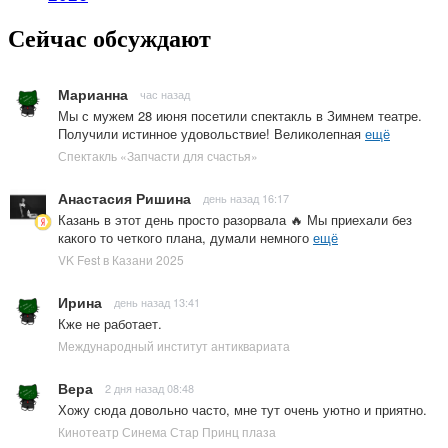
Сейчас обсуждают
Марианна
час назад
Мы с мужем 28 июня посетили спектакль в Зимнем театре.
Получили истинное удовольствие! Великолепная
ещё
Спектакль «Запчасти для счастья»
Анастасия Ришина
день назад 16:17
Казань в этот день просто разорвала 🔥 Мы приехали без
какого то четкого плана, думали немного
ещё
VK Fest в Казани 2025
Ирина
день назад 13:41
Кже не работает.
Международный институт антиквариата
Вера
2 дня назад 08:48
Хожу сюда довольно часто, мне тут очень уютно и приятно.
Кинотеатр Синема Стар Принц плаза