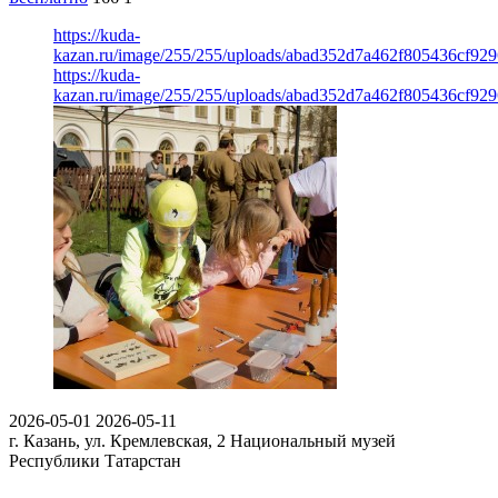
https://kuda-
kazan.ru/image/255/255/uploads/abad352d7a462f805436cf929
https://kuda-
kazan.ru/image/255/255/uploads/abad352d7a462f805436cf929
2026-05-01
2026-05-11
г. Казань, ул. Кремлевская, 2
Национальный музей
Республики Татарстан