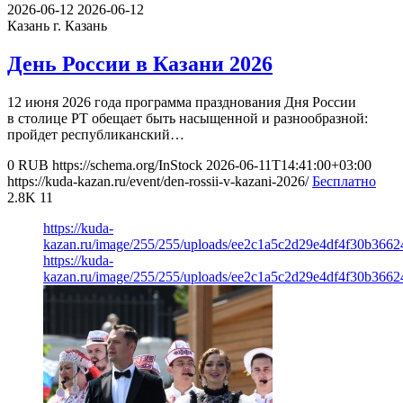
2026-06-12
2026-06-12
Казань
г. Казань
День России в Казани 2026
12 июня 2026 года программа празднования Дня России
в столице РТ обещает быть насыщенной и разнообразной:
пройдет республиканский…
0
RUB
https://schema.org/InStock
2026-06-11T14:41:00+03:00
https://kuda-kazan.ru/event/den-rossii-v-kazani-2026/
Бесплатно
2.8K
11
https://kuda-
kazan.ru/image/255/255/uploads/ee2c1a5c2d29e4df4f30b3662
https://kuda-
kazan.ru/image/255/255/uploads/ee2c1a5c2d29e4df4f30b3662