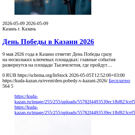
2026-05-09
2026-05-09
Казань
г. Казань
День Победы в Казани 2026
9 мая 2026 года в Казани отметят День Победы сразу
на нескольких ключевых площадках: главные события
развернутся на площади Тысячелетия, где пройдут…
0
RUB
https://schema.org/InStock
2026-05-05T12:52:00+03:00
https://kuda-kazan.ru/event/den-pobedy-v-kazani-2026/
Бесплатно
564
5
https://kuda-
kazan.ru/image/255/255/uploads/55782f4493539ec1fbf823cef
https://kuda-
kazan.ru/image/255/255/uploads/55782f4493539ec1fbf823cef