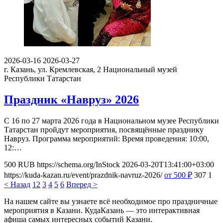
2026-03-16
2026-03-27
г. Казань, ул. Кремлевская, 2
Национальный музей
Республики Татарстан
Праздник «Навруз» 2026
С 16 по 27 марта 2026 года в Национальном музее Республики
Татарстан пройдут мероприятия, посвящённые празднику
Навруз. Программа мероприятий: Время проведения: 10:00,
12:…
500
RUB
https://schema.org/InStock
2026-03-20T13:41:00+03:00
https://kuda-kazan.ru/event/prazdnik-navruz-2026/
от 500
₽
307
1
< Назад
1
2
3
4
5
6
Вперед >
На нашем сайте вы узнаете всё необходимое про праздничные
мероприятия в Казани. КудаКазань — это интерактивная
афиша самых интересных событий Казани.