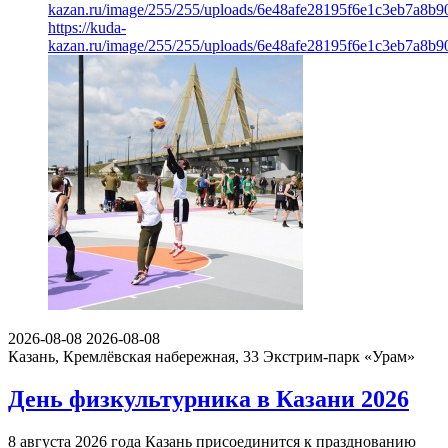
kazan.ru/image/255/255/uploads/6e48afe28195f6e1c3eb7a8b9
https://kuda-
kazan.ru/image/255/255/uploads/6e48afe28195f6e1c3eb7a8b9
2026-08-08
2026-08-08
Казань, Кремлёвская набережная, 33
Экстрим-парк «Урам»
День физкультурника в Казани 2026
8 августа 2026 года Казань присоединится к празднованию