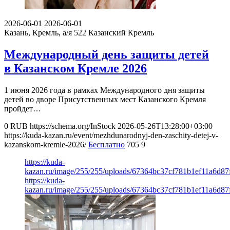
2026-06-01
2026-06-01
Казань, Кремль, а/я 522
Казанский Кремль
Международный день защиты детей
в Казанском Кремле 2026
1 июня 2026 года в рамках Международного дня защиты
детей во дворе Присутственных мест Казанского Кремля
пройдет…
0
RUB
https://schema.org/InStock
2026-05-26T13:28:00+03:00
https://kuda-kazan.ru/event/mezhdunarodnyj-den-zaschity-detej-v-
kazanskom-kremle-2026/
Бесплатно
705
9
https://kuda-
kazan.ru/image/255/255/uploads/67364bc37cf781b1ef11a6d87
https://kuda-
kazan.ru/image/255/255/uploads/67364bc37cf781b1ef11a6d87