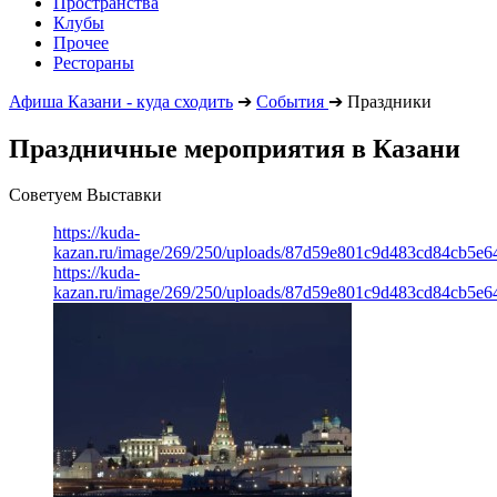
Пространства
Клубы
Прочее
Рестораны
Афиша Казани - куда сходить
➔
События
➔
Праздники
Праздничные мероприятия в Казани
Советуем Выставки
https://kuda-
kazan.ru/image/269/250/uploads/87d59e801c9d483cd84cb5e6
https://kuda-
kazan.ru/image/269/250/uploads/87d59e801c9d483cd84cb5e6