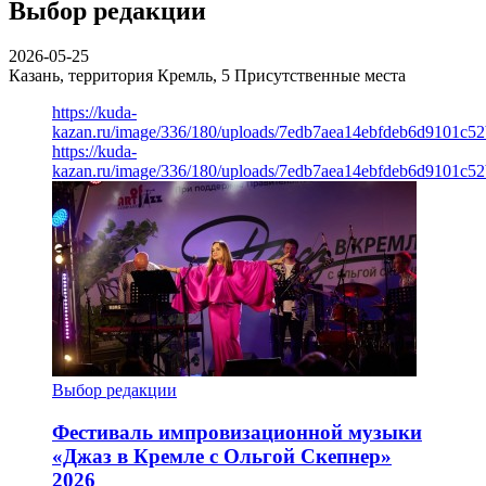
Выбор редакции
2026-05-25
Казань, территория Кремль, 5
Присутственные места
https://kuda-
kazan.ru/image/336/180/uploads/7edb7aea14ebfdeb6d9101c5
https://kuda-
kazan.ru/image/336/180/uploads/7edb7aea14ebfdeb6d9101c5
Выбор редакции
Фестиваль импровизационной музыки
«Джаз в Кремле с Ольгой Скепнер»
2026