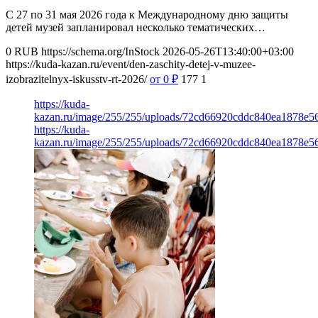
С 27 по 31 мая 2026 года к Международному дню защиты
детей музей запланировал несколько тематических…
0
RUB
https://schema.org/InStock
2026-05-26T13:40:00+03:00
https://kuda-kazan.ru/event/den-zaschity-detej-v-muzee-
izobrazitelnyx-iskusstv-rt-2026/
от 0
₽
177
1
https://kuda-
kazan.ru/image/255/255/uploads/72cd66920cddc840ea1878e5
https://kuda-
kazan.ru/image/255/255/uploads/72cd66920cddc840ea1878e5