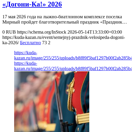
«Догони-Ка!» 2026
17 мая 2026 года на лыжно-биатлонном комплексе поселка
Мирный пройдет благотворительный праздник «Праздник…
0
RUB
https://schema.org/InStock
2026-05-14T13:33:00+03:00
https://kuda-kazan.ru/event/semejnyj-prazdnik-velosipeda-dogoni-
ka-2026/
Бесплатно
73
2
https://kuda-
kazan.ru/image/255/255/uploads/b8f89f5baf1297b00f2ab285b
https://kuda-
kazan.ru/image/255/255/uploads/b8f89f5baf1297b00f2ab285b