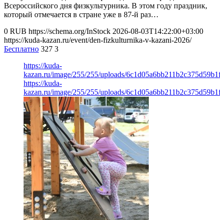
Всероссийского дня физкультурника. В этом году праздник,
который отмечается в стране уже в 87-й раз…
0
RUB
https://schema.org/InStock
2026-08-03T14:22:00+03:00
https://kuda-kazan.ru/event/den-fizkulturnika-v-kazani-2026/
Бесплатно
327
3
https://kuda-
kazan.ru/image/255/255/uploads/6c1d05a6bb211b2c375d59b1f
https://kuda-
kazan.ru/image/255/255/uploads/6c1d05a6bb211b2c375d59b1f