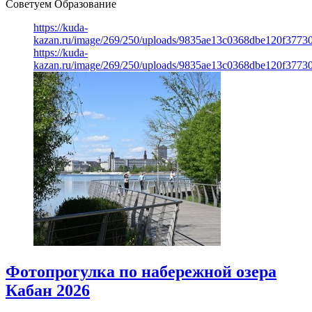
Советуем Образование
https://kuda-
kazan.ru/image/269/250/uploads/9835ae13c0368dbe120f3773
https://kuda-
kazan.ru/image/269/250/uploads/9835ae13c0368dbe120f3773
Фотопрогулка по набережной озера
Кабан 2026