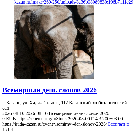
kazan.ru/image/269/250/uploads/8a36b0808983fe196b7111e2
Всемирный день слонов 2026
г. Казань, ул. Хади-Такташа, 112
Казанский зооботанический
сад
2026-08-16
2026-08-16
Всемирный день слонов 2026
0
RUB
https://schema.org/InStock
2026-08-06T14:35:00+03:00
https://kuda-kazan.ru/event/vsemirnyj-den-slonov-2026/
Бесплатно
151
4