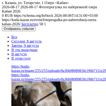
г. Казань, ул. Татарстан, 1
Озеро «Кабан»
2026-08-17
2026-08-17
Фотопрогулка по набережной озера
Кабан 2026
0
RUB
https://schema.org/InStock
2026-08-06T14:31:00+03:00
https://kuda-kazan.ru/event/fotoprogulka-po-naberezhnoj-ozera-
kaban-2026/
Бесплатно
58
1
Отображать события
Все
Сегодня, 8 августа
Завтра, 9 августа
В эти выходные
В августе
В этом году
https://kuda-
kazan.ru/image/255/255/uploads/8a36b0808983fe196b7111e2
https://kuda-
kazan.ru/image/255/255/uploads/8a36b0808983fe196b7111e2