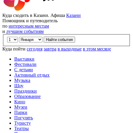
Куда сходить в Казани. Афиша
Казани
Помощник и путеводитель
по
интересным местам
и
лучшим событиям
Куда пойти
сегодня
завтра
в выходные
в этом месяце
Выставки
Фестивали
С детьми
Активный отдых
Музыка
Шоу
Праздники
Образование
Кино
Музеи
Парки
Погулять
Туристу
Театры