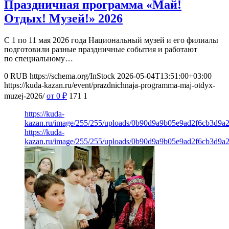
Праздничная программа «Май!
Отдых! Музей!» 2026
С 1 по 11 мая 2026 года Национальный музей и его филиалы
подготовили разные праздничные события и работают
по специальному…
0
RUB
https://schema.org/InStock
2026-05-04T13:51:00+03:00
https://kuda-kazan.ru/event/prazdnichnaja-programma-maj-otdyx-
muzej-2026/
от 0
₽
171
1
https://kuda-
kazan.ru/image/255/255/uploads/0b90d9a9b05e9ad2f6cb3d9a2
https://kuda-
kazan.ru/image/255/255/uploads/0b90d9a9b05e9ad2f6cb3d9a2