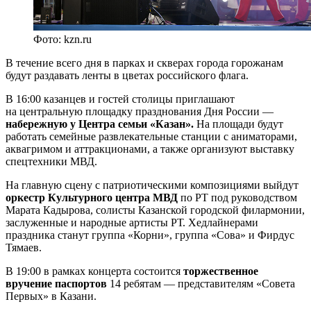
Фото: kzn.ru
В течение всего дня в парках и скверах города горожанам
будут раздавать ленты в цветах российского флага.
В 16:00 казанцев и гостей столицы приглашают
на центральную площадку празднования Дня России —
набережную у Центра семьи «Казан».
На площади будут
работать семейные развлекательные станции с аниматорами,
аквагримом и аттракционами, а также организуют выставку
спецтехники МВД.
На главную сцену с патриотическими композициями выйдут
оркестр Культурного центра МВД
по РТ под руководством
Марата Кадырова, солисты Казанской городской филармонии,
заслуженные и народные артисты РТ. Хедлайнерами
праздника станут группа «Корни», группа «Сова» и Фирдус
Тямаев.
В 19:00 в рамках концерта состоится
торжественное
вручение паспортов
14 ребятам — представителям «Совета
Первых» в Казани.