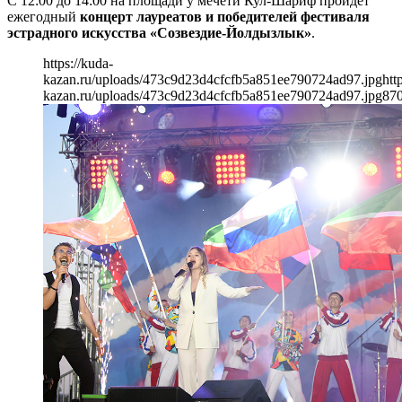
С 12:00 до 14:00 на площади у мечети Кул-Шариф пройдет
ежегодный
концерт лауреатов и победителей фестиваля
эстрадного искусства «Созвездие-Йолдызлык»
.
https://kuda-
kazan.ru/uploads/473c9d23d4cfcfb5a851ee790724ad97.jpg
htt
kazan.ru/uploads/473c9d23d4cfcfb5a851ee790724ad97.jpg
87