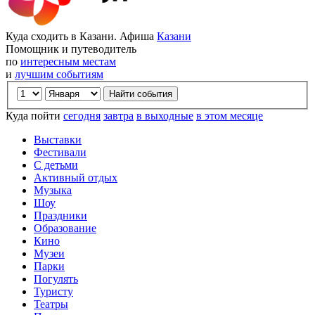
Куда сходить в Казани. Афиша
Казани
Помощник и путеводитель
по
интересным местам
и
лучшим событиям
Куда пойти
сегодня
завтра
в выходные
в этом месяце
Выставки
Фестивали
С детьми
Активный отдых
Музыка
Шоу
Праздники
Образование
Кино
Музеи
Парки
Погулять
Туристу
Театры