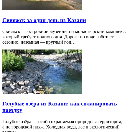
Свияжск за один день из Казани
Свияжск — островной музейный и монастырский комплекс,
который требует полного дня. Дорога по воде работает
сезонно, наземная — круглый год…
Голубые озёра из Казани: как спланировать
поездку
Голубые озёра — особо охраняемая природная территория,
а не городской пляж. Холодная вода, лес и экологический