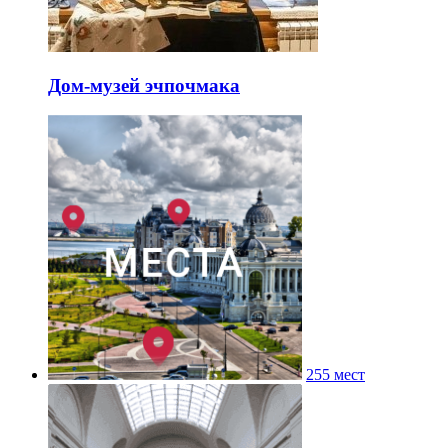
Дом-музей эчпочмака
255 мест