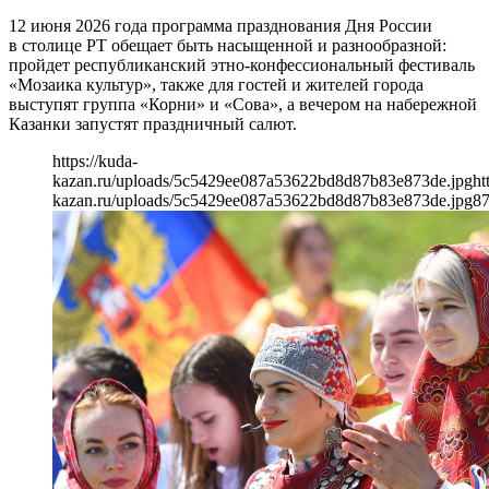
12 июня 2026 года программа празднования Дня России
в столице РТ обещает быть насыщенной и разнообразной:
пройдет республиканский этно-конфессиональный фестиваль
«Мозаика культур», также для гостей и жителей города
выступят группа «Корни» и «Сова», а вечером на набережной
Казанки запустят праздничный салют.
https://kuda-
kazan.ru/uploads/5c5429ee087a53622bd8d87b83e873de.jpg
ht
kazan.ru/uploads/5c5429ee087a53622bd8d87b83e873de.jpg
8