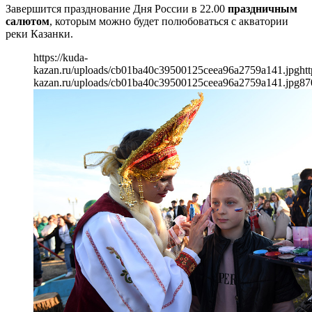
Завершится празднование Дня России в 22.00
праздничным
салютом
, которым можно будет полюбоваться с акватории
реки Казанки.
https://kuda-
kazan.ru/uploads/cb01ba40c39500125ceea96a2759a141.jpg
htt
kazan.ru/uploads/cb01ba40c39500125ceea96a2759a141.jpg
87