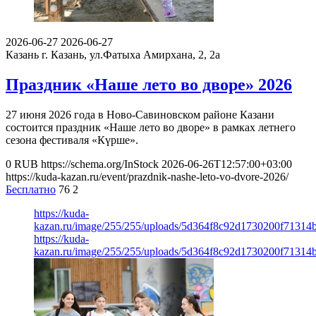
2026-06-27
2026-06-27
Казань
г. Казань, ул.Фатыха Амирхана, 2, 2а
Праздник «Наше лето во дворе» 2026
27 июня 2026 года в Ново-Савиновском районе Казани
состоится праздник «Наше лето во дворе» в рамках летнего
сезона фестиваля «Күрше».
0
RUB
https://schema.org/InStock
2026-06-26T12:57:00+03:00
https://kuda-kazan.ru/event/prazdnik-nashe-leto-vo-dvore-2026/
Бесплатно
76
2
https://kuda-
kazan.ru/image/255/255/uploads/5d364f8c92d1730200f71314
https://kuda-
kazan.ru/image/255/255/uploads/5d364f8c92d1730200f71314