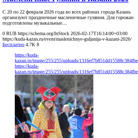
С 20 по 22 февраля 2026 года во всех районах города Казань
организуют праздничные масленичные гуляния. Для горожан
подготовлены музыкальные…
0
RUB
https://schema.org/InStock
2026-02-17T16:14:00+03:00
https://kuda-kazan.ru/event/maslenichnye-guljanija-v-kazani-2026/
Бесплатно
4.7K
8
https://kuda-
kazan.ru/image/255/255/uploads/1316ef7b851dd15588c384fbe
https://kuda-
kazan.ru/image/255/255/uploads/1316ef7b851dd15588c384fbe