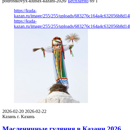
podrostkovyx-klubax-kazani-2026/
Бесплатно
69
1
https://kuda-
kazan.ru/image/255/255/uploads/683276c164a4c632056b8d14
https://kuda-
kazan.ru/image/255/255/uploads/683276c164a4c632056b8d14
2026-02-20
2026-02-22
Казань
г. Казань
Масленичные гуляния в Казани 2026