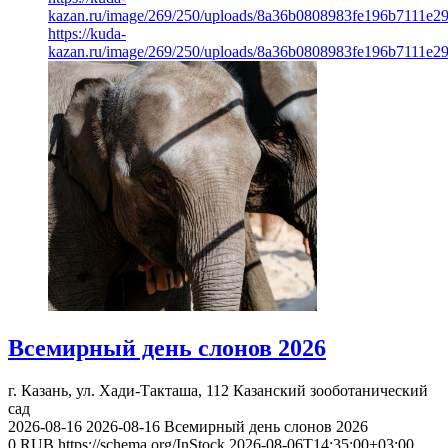
kazan.ru/image/269/250/uploads/8a36b0808983fe196b7111e2
https://kuda-
kazan.ru/image/269/250/uploads/8a36b0808983fe196b7111e2
Всемирный день слонов 2026
г. Казань, ул. Хади-Такташа, 112
Казанский зооботанический
сад
2026-08-16
2026-08-16
Всемирный день слонов 2026
0
RUB
https://schema.org/InStock
2026-08-06T14:35:00+03:00