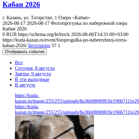
Кабан 2026
г. Казань, ул. Татарстан, 1
Озеро «Кабан»
2026-08-17
2026-08-17
Фотопрогулка по набережной озера
Кабан 2026
0
RUB
https://schema.org/InStock
2026-08-06T14:31:00+03:00
https://kuda-kazan.ru/event/fotoprogulka-po-naberezhnoj-ozera-
kaban-2026/
Бесплатно
57
1
Отображать события
Все
Сегодня, 8 августа
Завтра, 9 августа
В эти выходные
В августе
https://kuda-
kazan.ru/image/255/255/uploads/8a36b0808983fe196b7111e2
https://kuda-
kazan.ru/image/255/255/uploads/8a36b0808983fe196b7111e2