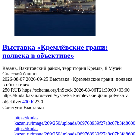
Выставка «Кремлёвские грани:
полвека в объективе»
Казань, Вахитовский район, территория Кремль, 8
Музей
Спасской башни
2026-08-07
2026-09-25
Выставка «Кремлёвские грани: полвека
в объективе»
250
RUB
https://schema.org/InStock
2026-08-06T21:39:00+03:00
https://kuda-kazan.ru/event/vystavka-kremlevskie-grani-polveka-v-
objektive/
400
₽
23
0
Советуем Выставки
https://kuda-
kazan.ru/image/269/250/uploads/069768939f27a8c07b3fd860
https://kuda-
kazan.ru/image/269/250/uploads/069768939f27a8c07b3fd860