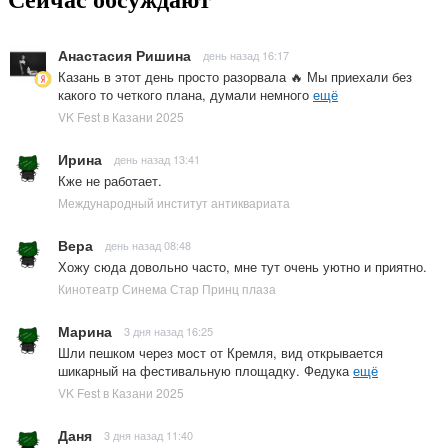
Сейчас обсуждают
Анастасия Ришина
день назад 16:17
Казань в этот день просто разорвала 🔥 Мы приехали без
какого то четкого плана, думали немного
ещё
VK Fest в Казани 2025
Ирина
день назад 13:41
Кже не работает.
Международный институт антиквариата
Вера
день назад 08:48
Хожу сюда довольно часто, мне тут очень уютно и приятно.
Кинотеатр Синема Стар Принц плаза
Марина
3 дня назад 16:25
Шли пешком через мост от Кремля, вид открывается
шикарный на фестивальную площадку. Федука
ещё
VK Fest в Казани 2025
Даня
3 дня назад 11:40