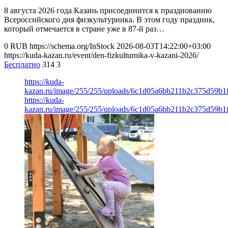
8 августа 2026 года Казань присоединится к празднованию
Всероссийского дня физкультурника. В этом году праздник,
который отмечается в стране уже в 87-й раз…
0
RUB
https://schema.org/InStock
2026-08-03T14:22:00+03:00
https://kuda-kazan.ru/event/den-fizkulturnika-v-kazani-2026/
Бесплатно
314
3
https://kuda-
kazan.ru/image/255/255/uploads/6c1d05a6bb211b2c375d59b1f
https://kuda-
kazan.ru/image/255/255/uploads/6c1d05a6bb211b2c375d59b1f