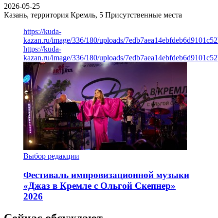
2026-05-25
Казань, территория Кремль, 5
Присутственные места
https://kuda-
kazan.ru/image/336/180/uploads/7edb7aea14ebfdeb6d9101c5
https://kuda-
kazan.ru/image/336/180/uploads/7edb7aea14ebfdeb6d9101c5
Выбор редакции
Фестиваль импровизационной музыки
«Джаз в Кремле с Ольгой Скепнер»
2026