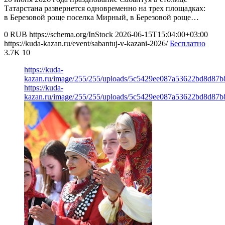
Татарстана развернется одновременно на трех площадках:
в Березовой роще поселка Мирный, в Березовой роще…
0
RUB
https://schema.org/InStock
2026-06-15T15:04:00+03:00
https://kuda-kazan.ru/event/sabantuj-v-kazani-2026/
Бесплатно
3.7K
10
https://kuda-
kazan.ru/image/255/255/uploads/5c5429ee087a53622bd8d87b
https://kuda-
kazan.ru/image/255/255/uploads/5c5429ee087a53622bd8d87b