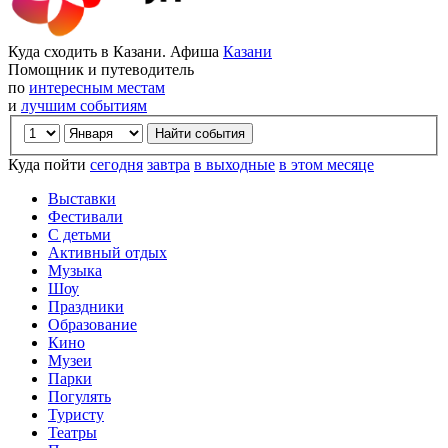
Куда сходить в Казани. Афиша
Казани
Помощник и путеводитель
по
интересным местам
и
лучшим событиям
Куда пойти
сегодня
завтра
в выходные
в этом месяце
Выставки
Фестивали
С детьми
Активный отдых
Музыка
Шоу
Праздники
Образование
Кино
Музеи
Парки
Погулять
Туристу
Театры