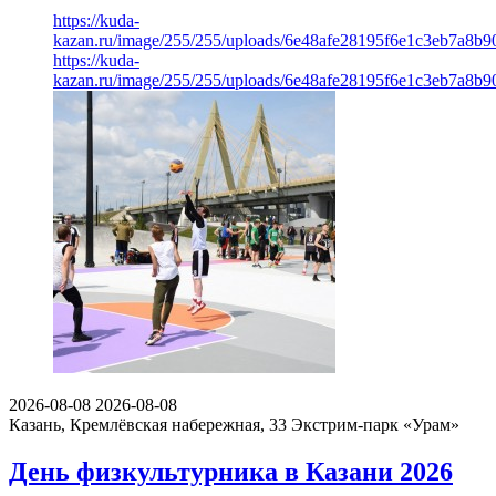
https://kuda-
kazan.ru/image/255/255/uploads/6e48afe28195f6e1c3eb7a8b9
https://kuda-
kazan.ru/image/255/255/uploads/6e48afe28195f6e1c3eb7a8b9
2026-08-08
2026-08-08
Казань, Кремлёвская набережная, 33
Экстрим-парк «Урам»
День физкультурника в Казани 2026