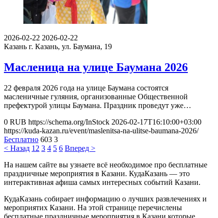
2026-02-22
2026-02-22
Казань
г. Казань, ул. Баумана, 19
Масленица на улице Баумана 2026
22 февраля 2026 года на улице Баумана состоятся
масленичные гуляния, организованные Общественной
префектурой улицы Баумана. Праздник проведут уже…
0
RUB
https://schema.org/InStock
2026-02-17T16:10:00+03:00
https://kuda-kazan.ru/event/maslenitsa-na-ulitse-baumana-2026/
Бесплатно
603
3
< Назад
1
2
3
4
5
6
Вперед >
На нашем сайте вы узнаете всё необходимое про бесплатные
праздничные мероприятия в Казани. КудаКазань — это
интерактивная афиша самых интересных событий Казани.
КудаКазань собирает информацию о лучших развлечениях и
мероприятих Казани. На этой странице перечислены
бесплатные праздничные мероприятия в Казани которые