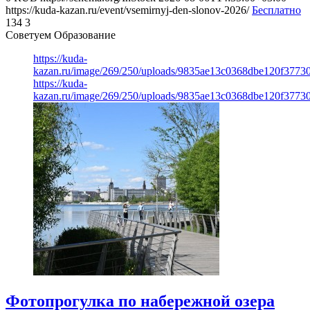
https://kuda-kazan.ru/event/vsemirnyj-den-slonov-2026/
Бесплатно
134
3
Советуем Образование
https://kuda-
kazan.ru/image/269/250/uploads/9835ae13c0368dbe120f3773
https://kuda-
kazan.ru/image/269/250/uploads/9835ae13c0368dbe120f3773
Фотопрогулка по набережной озера