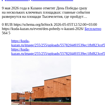
9 мая 2026 года в Казани отметят День Победы сразу
на нескольких ключевых площадках: главные события
развернутся на площади Тысячелетия, где пройдут…
0
RUB
https://schema.org/InStock
2026-05-05T12:52:00+03:00
https://kuda-kazan.ru/event/den-pobedy-v-kazani-2026/
Бесплатно
564
5
https://kuda-
kazan.ru/image/255/255/uploads/55782f4493539ec1fbf823cef
https://kuda-
kazan.ru/image/255/255/uploads/55782f4493539ec1fbf823cef