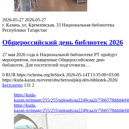
2026-05-27
2026-05-27
г. Казань, ул. Кремлевская, 33
Национальная библиотека
Республики Татарстан
Общероссийский день библиотек 2026
27 мая 2026 года в Национальной библиотеке РТ пройдут
мероприятия, посвященные Общероссийскому дню
библиотек. Для посетителей подготовили…
0
RUB
https://schema.org/InStock
2026-05-14T13:35:00+03:00
https://kuda-kazan.ru/event/obscherossijskij-den-bibliotek-2026/
Бесплатно
131
2
https://kuda-
kazan.ru/image/255/255/uploads/aa2249caa2e75bb578ddd4ef
https://kuda-
kazan.ru/image/255/255/uploads/aa2249caa2e75bb578ddd4ef