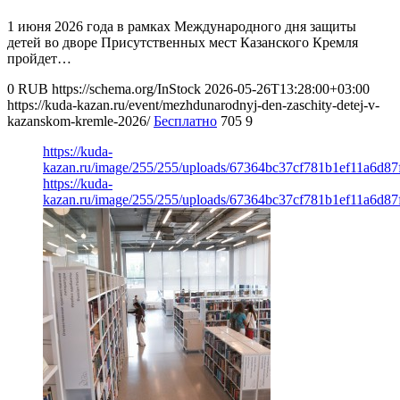
1 июня 2026 года в рамках Международного дня защиты
детей во дворе Присутственных мест Казанского Кремля
пройдет…
0
RUB
https://schema.org/InStock
2026-05-26T13:28:00+03:00
https://kuda-kazan.ru/event/mezhdunarodnyj-den-zaschity-detej-v-
kazanskom-kremle-2026/
Бесплатно
705
9
https://kuda-
kazan.ru/image/255/255/uploads/67364bc37cf781b1ef11a6d87
https://kuda-
kazan.ru/image/255/255/uploads/67364bc37cf781b1ef11a6d87