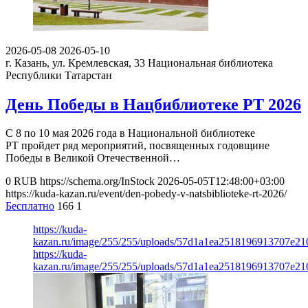
2026-05-08
2026-05-10
г. Казань, ул. Кремлевская, 33
Национальная библиотека
Республики Татарстан
День Победы в Нацбиблиотеке РТ 2026
С 8 по 10 мая 2026 года в Национальной библиотеке
РТ пройдет ряд мероприятий, посвященных годовщине
Победы в Великой Отечественной…
0
RUB
https://schema.org/InStock
2026-05-05T12:48:00+03:00
https://kuda-kazan.ru/event/den-pobedy-v-natsbiblioteke-rt-2026/
Бесплатно
166
1
https://kuda-
kazan.ru/image/255/255/uploads/57d1a1ea2518196913707e21
https://kuda-
kazan.ru/image/255/255/uploads/57d1a1ea2518196913707e21