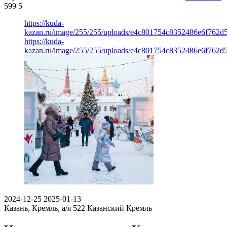
599
5
https://kuda-
kazan.ru/image/255/255/uploads/e4c801754c8352486e6f762d5
https://kuda-
kazan.ru/image/255/255/uploads/e4c801754c8352486e6f762d5
2024-12-25
2025-01-13
Казань, Кремль, а/я 522
Казанский Кремль