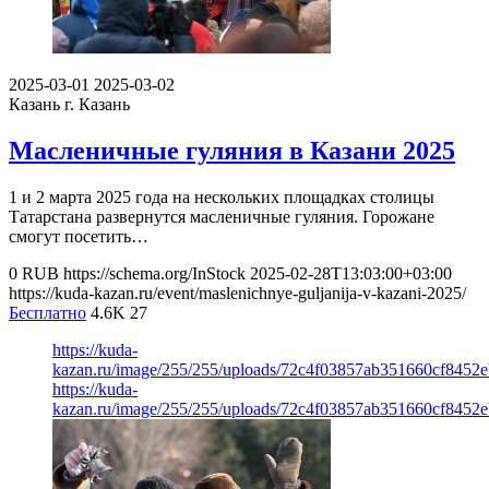
2025-03-01
2025-03-02
Казань
г. Казань
Масленичные гуляния в Казани 2025
1 и 2 марта 2025 года на нескольких площадках столицы
Татарстана развернутся масленичные гуляния. Горожане
смогут посетить…
0
RUB
https://schema.org/InStock
2025-02-28T13:03:00+03:00
https://kuda-kazan.ru/event/maslenichnye-guljanija-v-kazani-2025/
Бесплатно
4.6K
27
https://kuda-
kazan.ru/image/255/255/uploads/72c4f03857ab351660cf8452
https://kuda-
kazan.ru/image/255/255/uploads/72c4f03857ab351660cf8452