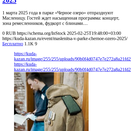
2025
1 марта 2025 года в парке «Черное озеро» отпразднуют
Масленицу. Гостей ждет насыщенная программа: концерт,
зона ремесленников, фудкорт с блинами…
0
RUB
https://schema.org/InStock
2025-02-25T19:48:00+03:00
https://kuda-kazan.ru/event/maslenitsa-v-parke-chernoe-ozero-2025/
Бесплатно
1.1K
9
https://kuda-
kazan.ru/image/255/255/uploads/90b0f4d0747e7e272a8a21fd2
https://kuda-
kazan.ru/image/255/255/uploads/90b0f4d0747e7e272a8a21fd2