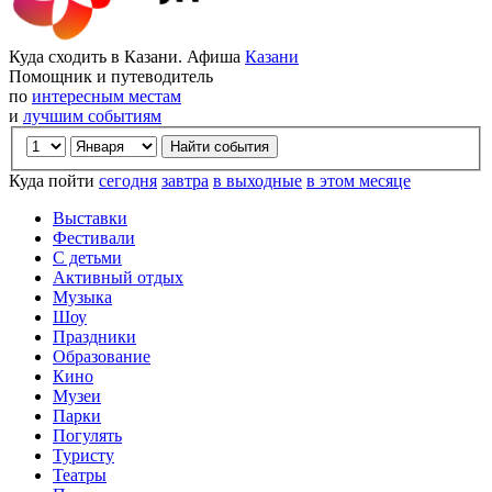
Куда сходить в Казани. Афиша
Казани
Помощник и путеводитель
по
интересным местам
и
лучшим событиям
Куда пойти
сегодня
завтра
в выходные
в этом месяце
Выставки
Фестивали
С детьми
Активный отдых
Музыка
Шоу
Праздники
Образование
Кино
Музеи
Парки
Погулять
Туристу
Театры