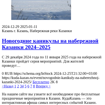
2024-12-29
2025-01-11
Казань
г. Казань, Набережная реки Казанки
Новогодние каникулы на набережной
Казанки 2024–2025
С 29 декабря 2024 года по 11 января 2025 года на набережной
Казанки пройдет серия мероприятий. Для жителей
проведут…
0
RUB
https://schema.org/InStock
2024-12-25T21:32:00+03:00
https://kuda-kazan.ru/event/novogodnie-kanikuly-na-naberezhnoj-
kazanki-2024-2025/
Бесплатно
2K
8
<Назад
1
2
3
4
5
6
7
8
Вперед >
На нашем сайте вы узнаете всё необходимое про бесплатные
праздничные мероприятия в Казани. КудаКазань — это
интерактивная афиша самых интересных событий Казани.