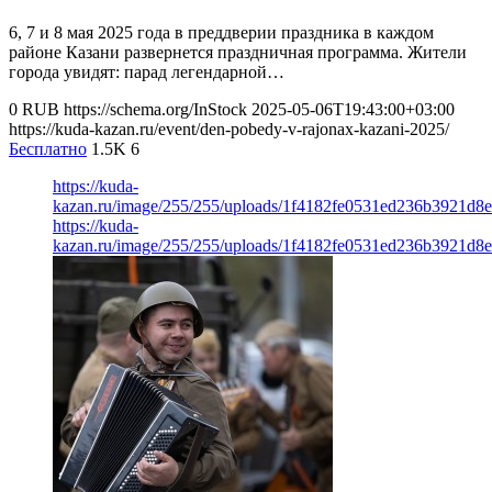
6, 7 и 8 мая 2025 года в преддверии праздника в каждом
районе Казани развернется праздничная программа. Жители
города увидят: парад легендарной…
0
RUB
https://schema.org/InStock
2025-05-06T19:43:00+03:00
https://kuda-kazan.ru/event/den-pobedy-v-rajonax-kazani-2025/
Бесплатно
1.5K
6
https://kuda-
kazan.ru/image/255/255/uploads/1f4182fe0531ed236b3921d8e
https://kuda-
kazan.ru/image/255/255/uploads/1f4182fe0531ed236b3921d8e