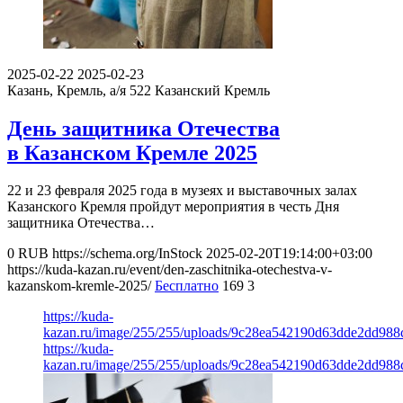
2025-02-22
2025-02-23
Казань, Кремль, а/я 522
Казанский Кремль
День защитника Отечества
в Казанском Кремле 2025
22 и 23 февраля 2025 года в музеях и выставочных залах
Казанского Кремля пройдут мероприятия в честь Дня
защитника Отечества…
0
RUB
https://schema.org/InStock
2025-02-20T19:14:00+03:00
https://kuda-kazan.ru/event/den-zaschitnika-otechestva-v-
kazanskom-kremle-2025/
Бесплатно
169
3
https://kuda-
kazan.ru/image/255/255/uploads/9c28ea542190d63dde2dd988
https://kuda-
kazan.ru/image/255/255/uploads/9c28ea542190d63dde2dd988