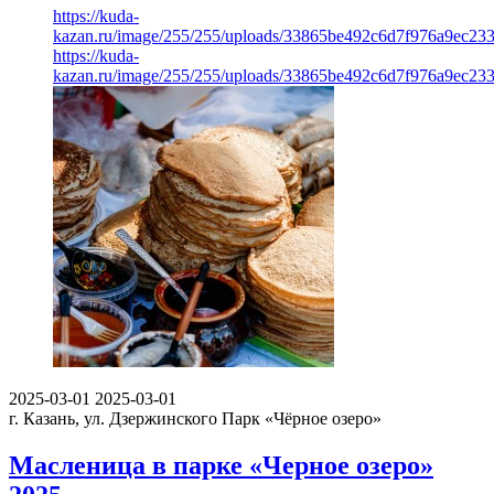
https://kuda-
kazan.ru/image/255/255/uploads/33865be492c6d7f976a9ec233
https://kuda-
kazan.ru/image/255/255/uploads/33865be492c6d7f976a9ec233
2025-03-01
2025-03-01
г. Казань, ул. Дзержинского
Парк «Чёрное озеро»
Масленица в парке «Черное озеро»