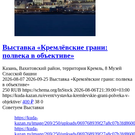
Выставка «Кремлёвские грани:
полвека в объективе»
Казань, Вахитовский район, территория Кремль, 8
Музей
Спасской башни
2026-08-07
2026-09-25
Выставка «Кремлёвские грани: полвека
в объективе»
250
RUB
https://schema.org/InStock
2026-08-06T21:39:00+03:00
https://kuda-kazan.ru/event/vystavka-kremlevskie-grani-polveka-v-
objektive/
400
₽
38
0
Советуем Выставки
https://kuda-
kazan.ru/image/269/250/uploads/069768939f27a8c07b3fd860
https://kuda-
kazan.ru/image/269/250/uploads/069768939f27a8c07b3fd860