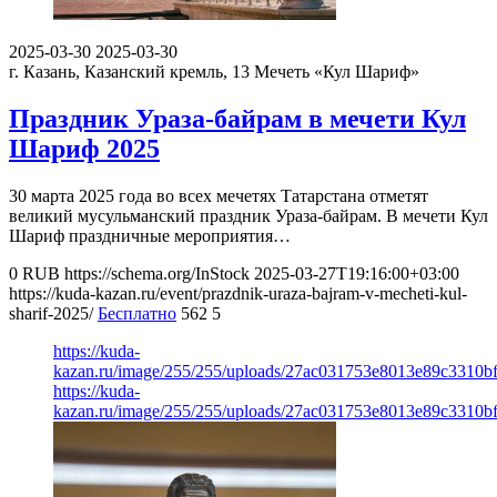
2025-03-30
2025-03-30
г. Казань, Казанский кремль, 13
Мечеть «Кул Шариф»
Праздник Ураза-байрам в мечети Кул
Шариф 2025
30 марта 2025 года во всех мечетях Татарстана отметят
великий мусульманский праздник Ураза-байрам. В мечети Кул
Шариф праздничные мероприятия…
0
RUB
https://schema.org/InStock
2025-03-27T19:16:00+03:00
https://kuda-kazan.ru/event/prazdnik-uraza-bajram-v-mecheti-kul-
sharif-2025/
Бесплатно
562
5
https://kuda-
kazan.ru/image/255/255/uploads/27ac031753e8013e89c3310b
https://kuda-
kazan.ru/image/255/255/uploads/27ac031753e8013e89c3310b