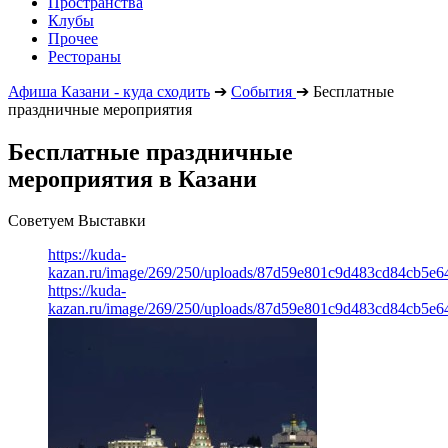
Пространства
Клубы
Прочее
Рестораны
Афиша Казани - куда сходить
➔
События
➔
Бесплатные
праздничные мероприятия
Бесплатные праздничные
мероприятия в Казани
Советуем Выставки
https://kuda-
kazan.ru/image/269/250/uploads/87d59e801c9d483cd84cb5e6
https://kuda-
kazan.ru/image/269/250/uploads/87d59e801c9d483cd84cb5e6