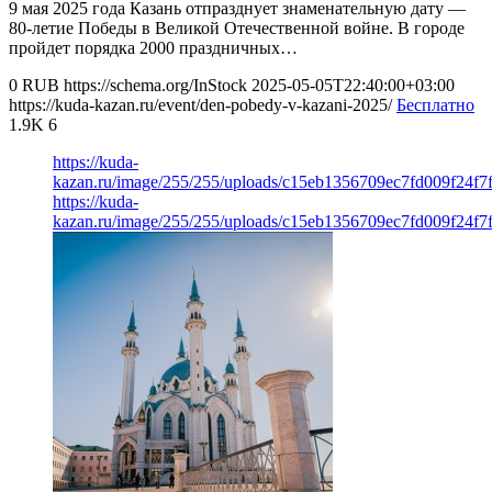
9 мая 2025 года Казань отпразднует знаменательную дату —
80-летие Победы в Великой Отечественной войне. В городе
пройдет порядка 2000 праздничных…
0
RUB
https://schema.org/InStock
2025-05-05T22:40:00+03:00
https://kuda-kazan.ru/event/den-pobedy-v-kazani-2025/
Бесплатно
1.9K
6
https://kuda-
kazan.ru/image/255/255/uploads/c15eb1356709ec7fd009f24f7
https://kuda-
kazan.ru/image/255/255/uploads/c15eb1356709ec7fd009f24f7