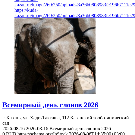
kazan.ru/image/269/250/uploads/8a36b0808983fe196b7111e2
https://kuda-
kazan.ru/image/269/250/uploads/8a36b0808983fe196b7111e2
Всемирный день слонов 2026
г. Казань, ул. Хади-Такташа, 112
Казанский зооботанический
сад
2026-08-16
2026-08-16
Всемирный день слонов 2026
0
RUB
https://schema.org/InStock
2026-08-06T14:35:00+03:00