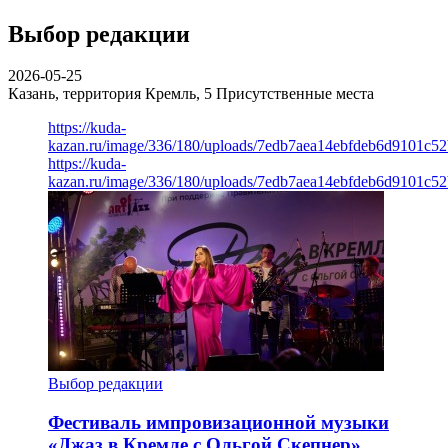
Выбор редакции
2026-05-25
Казань, территория Кремль, 5
Присутственные места
https://kuda-
kazan.ru/image/336/180/uploads/7edb7aea14ebfdeb6d9101c5
https://kuda-
kazan.ru/image/336/180/uploads/7edb7aea14ebfdeb6d9101c5
Выбор редакции
Фестиваль импровизационной музыки
«Джаз в Кремле с Ольгой Скепнер»