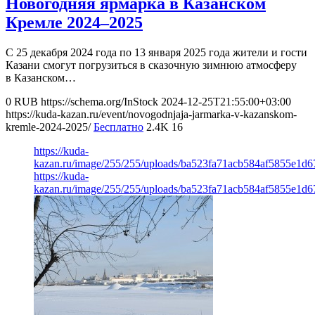
Новогодняя ярмарка в Казанском
Кремле 2024–2025
С 25 декабря 2024 года по 13 января 2025 года жители и гости
Казани смогут погрузиться в сказочную зимнюю атмосферу
в Казанском…
0
RUB
https://schema.org/InStock
2024-12-25T21:55:00+03:00
https://kuda-kazan.ru/event/novogodnjaja-jarmarka-v-kazanskom-
kremle-2024-2025/
Бесплатно
2.4K
16
https://kuda-
kazan.ru/image/255/255/uploads/ba523fa71acb584af5855e1d6
https://kuda-
kazan.ru/image/255/255/uploads/ba523fa71acb584af5855e1d6