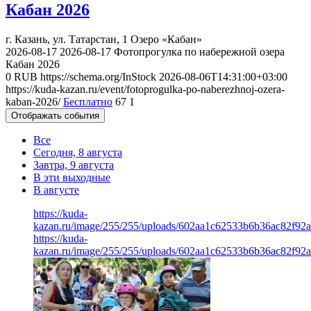
Кабан 2026
г. Казань, ул. Татарстан, 1
Озеро «Кабан»
2026-08-17
2026-08-17
Фотопрогулка по набережной озера
Кабан 2026
0
RUB
https://schema.org/InStock
2026-08-06T14:31:00+03:00
https://kuda-kazan.ru/event/fotoprogulka-po-naberezhnoj-ozera-
kaban-2026/
Бесплатно
67
1
Отображать события
Все
Сегодня, 8 августа
Завтра, 9 августа
В эти выходные
В августе
https://kuda-
kazan.ru/image/255/255/uploads/602aa1c62533b6b36ac82f92a
https://kuda-
kazan.ru/image/255/255/uploads/602aa1c62533b6b36ac82f92a