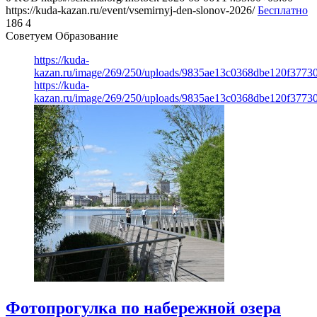
https://kuda-kazan.ru/event/vsemirnyj-den-slonov-2026/
Бесплатно
186
4
Советуем Образование
https://kuda-
kazan.ru/image/269/250/uploads/9835ae13c0368dbe120f3773
https://kuda-
kazan.ru/image/269/250/uploads/9835ae13c0368dbe120f3773
Фотопрогулка по набережной озера