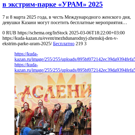
в экстрим-парке «УРАМ» 2025
7 и 8 марта 2025 года, в честь Международного женского дня,
девушки Казани могут посетить бесплатные мероприятия…
0
RUB
https://schema.org/InStock
2025-03-06T18:22:00+03:00
https://kuda-kazan.ru/event/mezhdunarodnyj-zhenskij-den-v-
ekstrim-parke-uram-2025/
Бесплатно
219
3
https://kuda-
kazan.ru/image/255/255/uploads/895bf072142ec39da9394fefa
https://kuda-
kazan.ru/image/255/255/uploads/895bf072142ec39da9394fefa