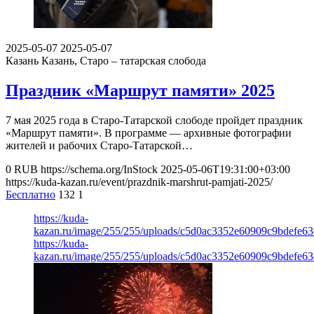
2025-05-07
2025-05-07
Казань
Казань, Старо – татарская слобода
Праздник «Маршрут памяти» 2025
7 мая 2025 года в Старо-Татарской слободе пройдет праздник
«Маршрут памяти». В программе — архивные фотографии
жителей и рабочих Старо-Татарской…
0
RUB
https://schema.org/InStock
2025-05-06T19:31:00+03:00
https://kuda-kazan.ru/event/prazdnik-marshrut-pamjati-2025/
Бесплатно
132
1
https://kuda-
kazan.ru/image/255/255/uploads/c5d0ac3352e60909c9bdefe6
https://kuda-
kazan.ru/image/255/255/uploads/c5d0ac3352e60909c9bdefe6