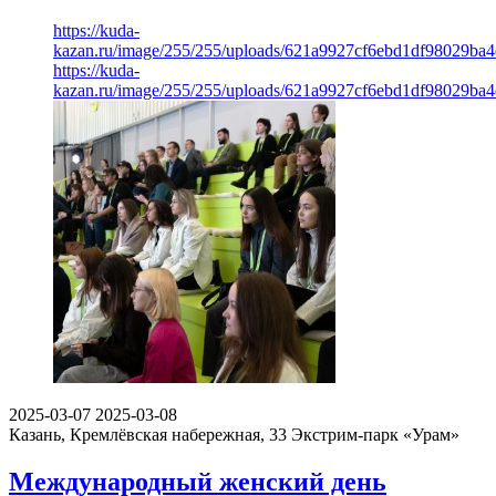
https://kuda-
kazan.ru/image/255/255/uploads/621a9927cf6ebd1df98029ba4
https://kuda-
kazan.ru/image/255/255/uploads/621a9927cf6ebd1df98029ba4
2025-03-07
2025-03-08
Казань, Кремлёвская набережная, 33
Экстрим-парк «Урам»
Международный женский день