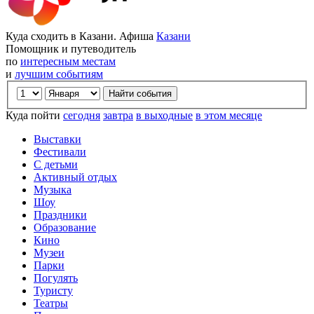
Куда сходить в Казани. Афиша
Казани
Помощник и путеводитель
по
интересным местам
и
лучшим событиям
Куда пойти
сегодня
завтра
в выходные
в этом месяце
Выставки
Фестивали
С детьми
Активный отдых
Музыка
Шоу
Праздники
Образование
Кино
Музеи
Парки
Погулять
Туристу
Театры