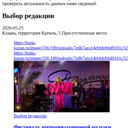
проверить актуальность данных нами сведений.
Выбор редакции
2026-05-25
Казань, территория Кремль, 5
Присутственные места
https://kuda-
kazan.ru/image/336/180/uploads/7edb7aea14ebfdeb6d9101c5
https://kuda-
kazan.ru/image/336/180/uploads/7edb7aea14ebfdeb6d9101c5
Выбор редакции
Фестиваль импровизационной музыки