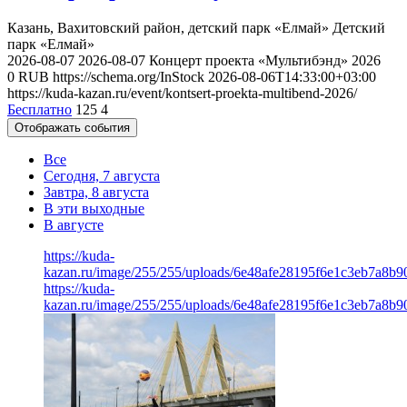
Казань, Вахитовский район, детский парк «Елмай»
Детский
парк «Елмай»
2026-08-07
2026-08-07
Концерт проекта «Мультибэнд» 2026
0
RUB
https://schema.org/InStock
2026-08-06T14:33:00+03:00
https://kuda-kazan.ru/event/kontsert-proekta-multibend-2026/
Бесплатно
125
4
Отображать события
Все
Сегодня, 7 августа
Завтра, 8 августа
В эти выходные
В августе
https://kuda-
kazan.ru/image/255/255/uploads/6e48afe28195f6e1c3eb7a8b9
https://kuda-
kazan.ru/image/255/255/uploads/6e48afe28195f6e1c3eb7a8b9