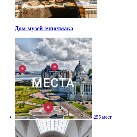
Дом-музей эчпочмака
255 мест