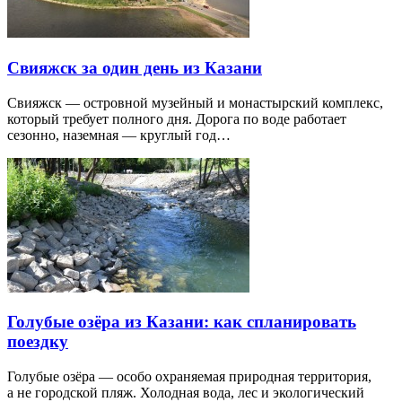
Свияжск за один день из Казани
Свияжск — островной музейный и монастырский комплекс,
который требует полного дня. Дорога по воде работает
сезонно, наземная — круглый год…
Голубые озёра из Казани: как спланировать
поездку
Голубые озёра — особо охраняемая природная территория,
а не городской пляж. Холодная вода, лес и экологический