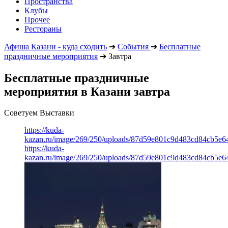
Пространства
Клубы
Прочее
Рестораны
Афиша Казани - куда сходить
➔
События
➔
Бесплатные
праздничные мероприятия
➔
Завтра
Бесплатные праздничные
мероприятия в Казани завтра
Советуем Выставки
https://kuda-
kazan.ru/image/269/250/uploads/87d59e801c9d483cd84cb5e6
https://kuda-
kazan.ru/image/269/250/uploads/87d59e801c9d483cd84cb5e6