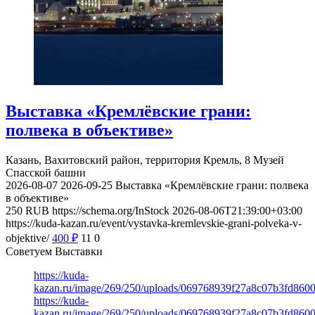
Выставка «Кремлёвские грани:
полвека в объективе»
Казань, Вахитовский район, территория Кремль, 8
Музей
Спасской башни
2026-08-07
2026-09-25
Выставка «Кремлёвские грани: полвека
в объективе»
250
RUB
https://schema.org/InStock
2026-08-06T21:39:00+03:00
https://kuda-kazan.ru/event/vystavka-kremlevskie-grani-polveka-v-
objektive/
400
₽
11
0
Советуем Выставки
https://kuda-
kazan.ru/image/269/250/uploads/069768939f27a8c07b3fd860
https://kuda-
kazan.ru/image/269/250/uploads/069768939f27a8c07b3fd860