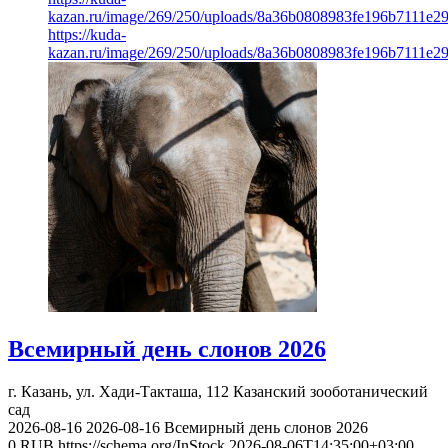
kazan.ru/image/269/250/uploads/8a36b0808983fe196b7111e2
https://kuda-
kazan.ru/image/269/250/uploads/8a36b0808983fe196b7111e2
Всемирный день слонов 2026
г. Казань, ул. Хади-Такташа, 112
Казанский зооботанический
сад
2026-08-16
2026-08-16
Всемирный день слонов 2026
0
RUB
https://schema.org/InStock
2026-08-06T14:35:00+03:00