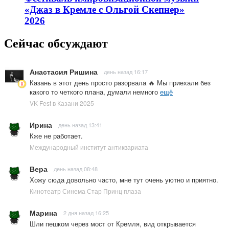
«Джаз в Кремле с Ольгой Скепнер»
2026
Сейчас обсуждают
Анастасия Ришина
день назад 16:17
Казань в этот день просто разорвала 🔥 Мы приехали без
какого то четкого плана, думали немного
ещё
VK Fest в Казани 2025
Ирина
день назад 13:41
Кже не работает.
Международный институт антиквариата
Вера
день назад 08:48
Хожу сюда довольно часто, мне тут очень уютно и приятно.
Кинотеатр Синема Стар Принц плаза
Марина
2 дня назад 16:25
Шли пешком через мост от Кремля, вид открывается