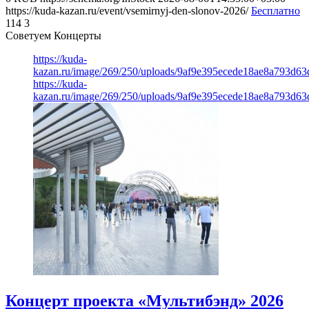
https://kuda-kazan.ru/event/vsemirnyj-den-slonov-2026/
Бесплатно
114
3
Советуем Концерты
https://kuda-
kazan.ru/image/269/250/uploads/9af9e395ecede18ae8a793d63
https://kuda-
kazan.ru/image/269/250/uploads/9af9e395ecede18ae8a793d63
Концерт проекта «Мультибэнд» 2026