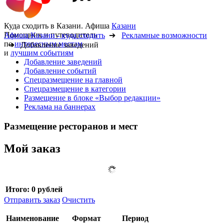
Куда сходить в Казани. Афиша
Казани
Помощник и путеводитель
Афиша Казани - куда сходить
➔
Рекламные возможности
по
интересным местам
➔ Добавление заведений
и
лучшим событиям
Добавление заведений
Добавление событий
Спецразмещение на главной
Спецразмещение в категории
Размещение в блоке «Выбор редакции»
Реклама на баннерах
Размещение ресторанов и мест
Мой заказ
Итого:
0 рублей
Отправить заказ
Очистить
Наименование
Формат
Период