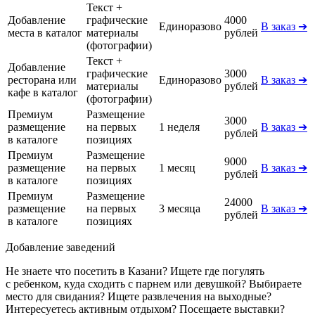
Текст +
Добавление
графические
4000
Единоразово
В заказ ➔
места в каталог
материалы
рублей
(фотографии)
Текст +
Добавление
графические
3000
ресторана или
Единоразово
В заказ ➔
материалы
рублей
кафе в каталог
(фотографии)
Премиум
Размещение
3000
размещение
на первых
1 неделя
В заказ ➔
рублей
в каталоге
позициях
Премиум
Размещение
9000
размещение
на первых
1 месяц
В заказ ➔
рублей
в каталоге
позициях
Премиум
Размещение
24000
размещение
на первых
3 месяца
В заказ ➔
рублей
в каталоге
позициях
Добавление заведений
Не знаете что посетить в Казани? Ищете где погулять
с ребенком, куда сходить с парнем или девушкой? Выбираете
место для свидания? Ищете развлечения на выходные?
Интересуетесь активным отдыхом? Посещаете выставки?