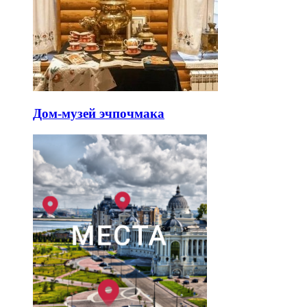
Дом-музей эчпочмака