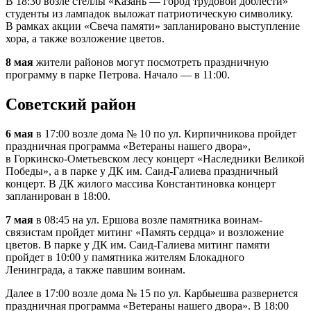
В 18:30 возле стеллы «Казань — город трудовой доблести»
студенты из лампадок выложат патриотическую символику.
В рамках акции «Свеча памяти» запланировано выступление
хора, а также возложение цветов.
8 мая
жители районов могут посмотреть праздничную
программу в парке Петрова. Начало — в 11:00.
Советский район
6 мая
в 17:00 возле дома № 10 по ул. Кирпичникова пройдет
праздничная программа «Ветераны нашего двора»,
в Горкинско-Ометьевском лесу концерт «Наследники Великой
Победы», а в парке у ДК им. Саид-Галиева праздничный
концерт. В ДК жилого массива Константиновка концерт
запланирован в 18:00.
7 мая
в 08:45 на ул. Ершова возле памятника воинам-
связистам пройдет митинг «Память сердца» и возложение
цветов. В парке у ДК им. Саид-Галиева митинг памяти
пройдет в 10:00 у памятника жителям Блокадного
Ленинграда, а также павшим воинам.
Далее в 17:00 возле дома № 15 по ул. Карбыешва развернется
праздничная программа «Ветераны нашего двора». В 18:00