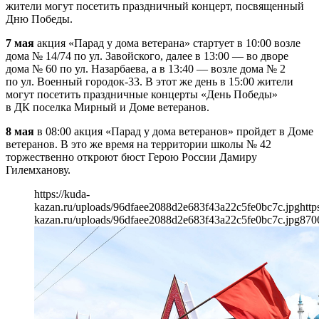
жители могут посетить праздничный концерт, посвященный
Дню Победы.
7 мая
акция «Парад у дома ветерана» стартует в 10:00 возле
дома № 14/74 по ул. Завойского, далее в 13:00 — во дворе
дома № 60 по ул. Назарбаева, а в 13:40 — возле дома № 2
по ул. Военный городок-33. В этот же день в 15:00 жители
могут посетить праздничные концерты «День Победы»
в ДК поселка Мирный и Доме ветеранов.
8 мая
в 08:00 акция «Парад у дома ветеранов» пройдет в Доме
ветеранов. В это же время на территории школы № 42
торжественно откроют бюст Герою России Дамиру
Гилемханову.
https://kuda-
kazan.ru/uploads/96dfaee2088d2e683f43a22c5fe0bc7c.jpg
http
kazan.ru/uploads/96dfaee2088d2e683f43a22c5fe0bc7c.jpg
870