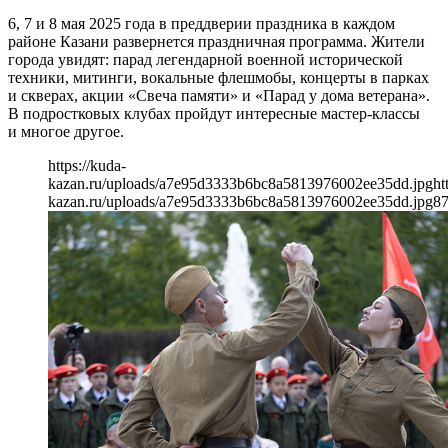
6, 7 и 8 мая 2025 года в преддверии праздника в каждом
районе Казани развернется праздничная программа. Жители
города увидят: парад легендарной военной исторической
техники, митинги, вокальные флешмобы, концерты в парках
и скверах, акции «Свеча памяти» и «Парад у дома ветерана».
В подростковых клубах пройдут интересные мастер-классы
и многое другое.
https://kuda-
kazan.ru/uploads/a7e95d3333b6bc8a5813976002ee35dd.jpg
ht
kazan.ru/uploads/a7e95d3333b6bc8a5813976002ee35dd.jpg
8