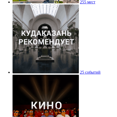
255 мест
25 событий