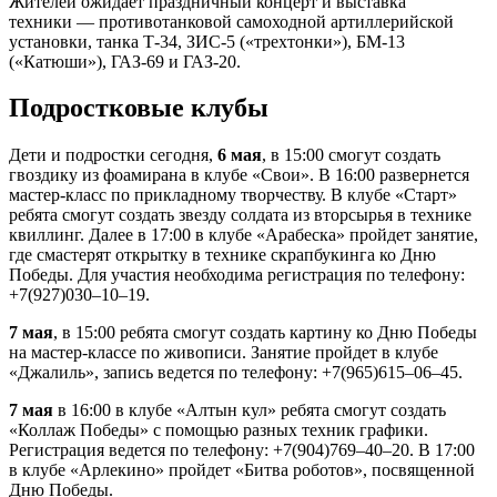
Жителей ожидает праздничный концерт и выставка
техники — противотанковой самоходной артиллерийской
установки, танка Т-34, ЗИС-5 («трехтонки»), БМ-13
(«Катюши»), ГАЗ-69 и ГАЗ-20.
Подростковые клубы
Дети и подростки сегодня,
6 мая
, в 15:00 смогут создать
гвоздику из фоамирана в клубе «Свои». В 16:00 развернется
мастер-класс по прикладному творчеству. В клубе «Старт»
ребята смогут создать звезду солдата из вторсырья в технике
квиллинг. Далее в 17:00 в клубе «Арабеска» пройдет занятие,
где смастерят открытку в технике скрапбукинга ко Дню
Победы. Для участия необходима регистрация по телефону:
+7(927)030–10–19.
7 мая
, в 15:00 ребята смогут создать картину ко Дню Победы
на мастер-классе по живописи. Занятие пройдет в клубе
«Джалиль», запись ведется по телефону: +7(965)615–06–45.
7 мая
в 16:00 в клубе «Алтын кул» ребята смогут создать
«Коллаж Победы» с помощью разных техник графики.
Регистрация ведется по телефону: +7(904)769–40–20. В 17:00
в клубе «Арлекино» пройдет «Битва роботов», посвященной
Дню Победы.