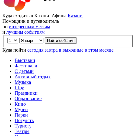
Куда сходить в Казани. Афиша
Казани
Помощник и путеводитель
по
интересным местам
и
лучшим событиям
Куда пойти
сегодня
завтра
в выходные
в этом месяце
Выставки
Фестивали
С детьми
Активный отдых
Музыка
Шоу
Праздники
Образование
Кино
Музеи
Парки
Погулять
Туристу
Театры