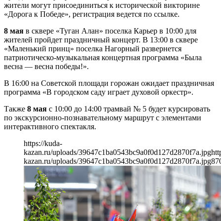
жители могут присоединиться к исторической викторине
«Дорога к Победе», регистрация ведется по ссылке.
8 мая
в сквере «Туган Алан» поселка Карьер в 10:00 для
жителей пройдет праздничный концерт. В 13:00 в сквере
«Маленький принц» поселка Нагорный развернется
патриотическо-музыкальная концертная программа «Была
весна — весна победы!».
В 16:00 на Советской площади горожан ожидает праздничная
программа «В городском саду играет духовой оркестр».
Также
8 мая
с 10:00 до 14:00 трамвай № 5 будет курсировать
по экскурсионно-познавательному маршрут с элементами
интерактивного спектакля.
https://kuda-
kazan.ru/uploads/39647c1ba0543bc9a0f0d127d2870f7a.jpg
htt
kazan.ru/uploads/39647c1ba0543bc9a0f0d127d2870f7a.jpg
87