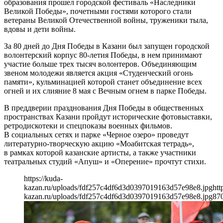
образования прошел городской фестиваль «Наследники
Великой Победы», почетными гостями которого стали
ветераны Великой Отечественной войны, труженики тыла,
вдовы и дети войны.
За 80 дней до Дня Победы в Казани был запущен городской
волонтерский корпус 80-летия Победы, в нем принимают
участие больше трех тысяч волонтеров. Объединяющим
звеном молодежи является акция «Студенческий огонь
памяти», кульминацией которой станет объединение всех
огней и их слияние 8 мая с Вечным огнем в парке Победы.
В преддверии празднования Дня Победы в общественных
пространствах Казани пройдут исторические фотовыставки,
ретродискотеки и спецпоказы военных фильмов.
В социальных сетях и парке «Черное озеро» проведут
литературно-творческую акцию «Моабитская тетрадь»,
в рамках которой казанские артисты, а также участники
театральных студий «Апуш» и «Оперение» прочтут стихи.
https://kuda-
kazan.ru/uploads/fdf257c4df6d3d0397019163d57e98e8.jpg
htt
kazan.ru/uploads/fdf257c4df6d3d0397019163d57e98e8.jpg
87