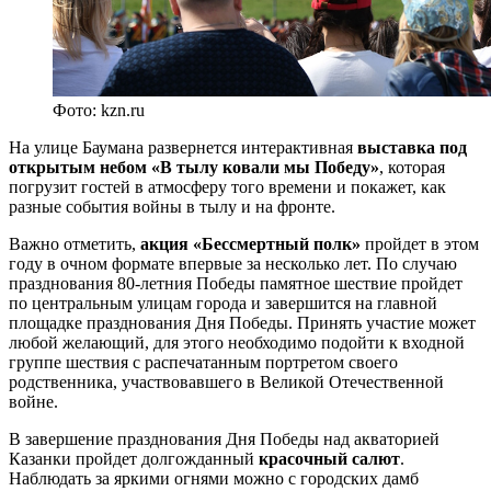
Фото: kzn.ru
На улице Баумана развернется интерактивная
выставка под
открытым небом «В тылу ковали мы Победу»
, которая
погрузит гостей в атмосферу того времени и покажет, как
разные события войны в тылу и на фронте.
Важно отметить,
акция «Бессмертный полк»
пройдет в этом
году в очном формате впервые за несколько лет. По случаю
празднования 80-летния Победы памятное шествие пройдет
по центральным улицам города и завершится на главной
площадке празднования Дня Победы. Принять участие может
любой желающий, для этого необходимо подойти к входной
группе шествия с распечатанным портретом своего
родственника, участвовавшего в Великой Отечественной
войне.
В завершение празднования Дня Победы над акваторией
Казанки пройдет долгожданный
красочный салют
.
Наблюдать за яркими огнями можно с городских дамб