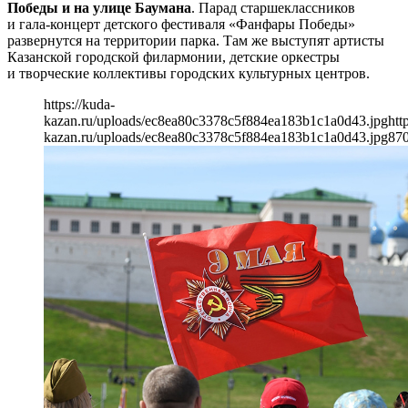
Победы и на улице Баумана
. Парад старшеклассников
и гала-концерт детского фестиваля «Фанфары Победы»
развернутся на территории парка. Там же выступят артисты
Казанской городской филармонии, детские оркестры
и творческие коллективы городских культурных центров.
https://kuda-
kazan.ru/uploads/ec8ea80c3378c5f884ea183b1c1a0d43.jpg
htt
kazan.ru/uploads/ec8ea80c3378c5f884ea183b1c1a0d43.jpg
87