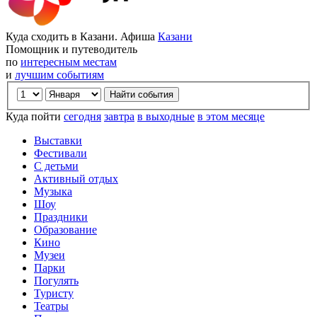
Куда сходить в Казани. Афиша
Казани
Помощник и путеводитель
по
интересным местам
и
лучшим событиям
Куда пойти
сегодня
завтра
в выходные
в этом месяце
Выставки
Фестивали
С детьми
Активный отдых
Музыка
Шоу
Праздники
Образование
Кино
Музеи
Парки
Погулять
Туристу
Театры