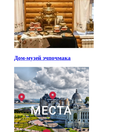
Дом-музей эчпочмака