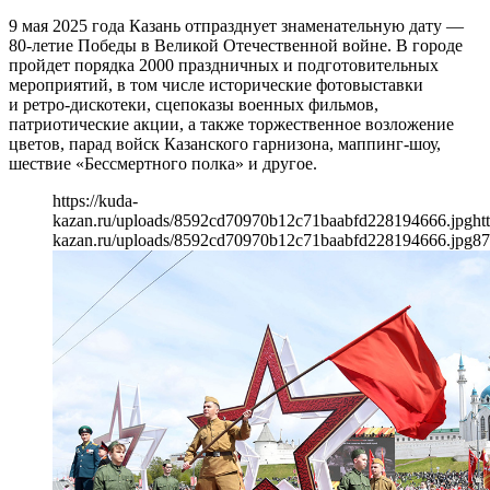
9 мая 2025 года Казань отпразднует знаменательную дату —
80-летие Победы в Великой Отечественной войне. В городе
пройдет порядка 2000 праздничных и подготовительных
мероприятий, в том числе исторические фотовыставки
и ретро-дискотеки, сцепоказы военных фильмов,
патриотические акции, а также торжественное возложение
цветов, парад войск Казанского гарнизона, маппинг-шоу,
шествие «Бессмертного полка» и другое.
https://kuda-
kazan.ru/uploads/8592cd70970b12c71baabfd228194666.jpg
ht
kazan.ru/uploads/8592cd70970b12c71baabfd228194666.jpg
87