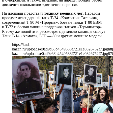
и суворовцев, а также, впервые, на параде пройдет расчет
движения школьников «движение первых».
На площади представят
технику военных лет
. Парадом
проедут: легендарный танк Т-34 «Колхозник Татарии»,
современный Т-90 М «Прорыв», боевые танки Т-80 БВМ
и Т-72 и боевая машина поддержки танков «Терминатор».
К тому же подойти и рассмотреть детально казанцы смогут
Танк Т-14 «Армата», БТР — 80 и другие мощные модели.
https://kuda-
kazan.ru/uploads/e0ad9c68b4549588f721e1e0826752f7.jpg
htt
kazan.ru/uploads/e0ad9c68b4549588f721e1e0826752f7.jpg
87