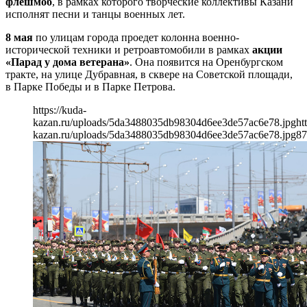
флешмоб
, в рамках которого творческие коллективы Казани
исполнят песни и танцы военных лет.
8 мая
по улицам города проедет колонна военно-
исторической техники и ретроавтомобили в рамках
акции
«Парад у дома ветерана»
. Она появится на Оренбургском
тракте, на улице Дубравная, в сквере на Советской площади,
в Парке Победы и в Парке Петрова.
https://kuda-
kazan.ru/uploads/5da3488035db98304d6ee3de57ac6e78.jpg
ht
kazan.ru/uploads/5da3488035db98304d6ee3de57ac6e78.jpg
87