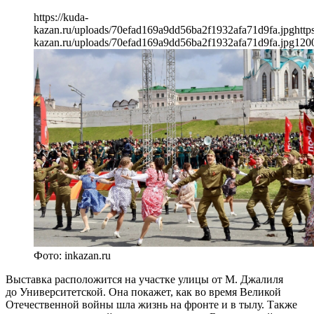
https://kuda-
kazan.ru/uploads/70efad169a9dd56ba2f1932afa71d9fa.jpg
http
kazan.ru/uploads/70efad169a9dd56ba2f1932afa71d9fa.jpg
120
Фото: inkazan.ru
Выставка расположится на участке улицы от М. Джалиля
до Университетской. Она покажет, как во время Великой
Отечественной войны шла жизнь на фронте и в тылу. Также