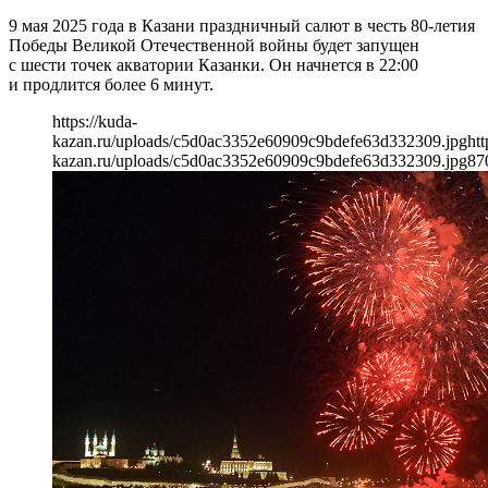
9 мая 2025 года в Казани праздничный салют в честь 80-летия
Победы Великой Отечественной войны будет запущен
с шести точек акватории Казанки. Он начнется в 22:00
и продлится более 6 минут.
https://kuda-
kazan.ru/uploads/c5d0ac3352e60909c9bdefe63d332309.jpg
htt
kazan.ru/uploads/c5d0ac3352e60909c9bdefe63d332309.jpg
87