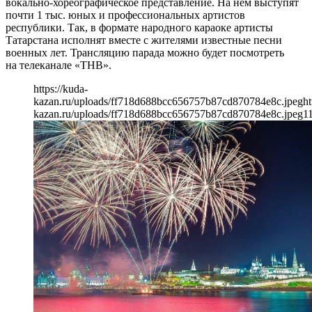
вокально-хореографическое представление. На нем выступят
почти 1 тыс. юных и профессиональных артистов
республики. Так, в формате народного караоке артисты
Татарстана исполнят вместе с жителями известные песни
военных лет. Трансляцию парада можно будет посмотреть
на телеканале «ТНВ».
https://kuda-
kazan.ru/uploads/ff718d688bcc656757b87cd870784e8c.jpeg
ht
kazan.ru/uploads/ff718d688bcc656757b87cd870784e8c.jpeg
1