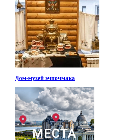
Дом-музей эчпочмака