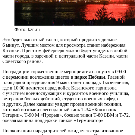
Фото: kzn.ru
Это будет высотный салют, который продлится дольше
6 минут. Лучшим местом для просмотра станет набережная
Казанки. При этом фейерверк можно будет увидеть в любой
части города, в заречной и центральной части Казани, части
Советского района.
По традиции торжественные мероприятия начнутся в 09:00
с церемонии возложения цветов в
парке Победы
. Главной
площадкой празднования 9 мая станет площадь Тысячелетия,
где в 10:00 начнется парад войск Казанского гарнизона
с участием военнослужащих и курсантов военного училища,
ветеранов боевых действий, студентов военных кафедр
и других. Далее казанцы увидят проезд военной техники,
который возглавит легендарный танк Т-34 «Колхозник
Татарии», Т-90 М «Прорыв», боевые танки Т-80 БВМ и Т-72,
боевая машина поддержки танков «Терминатор».
По окончании парада зрителей ожидает театрализованное