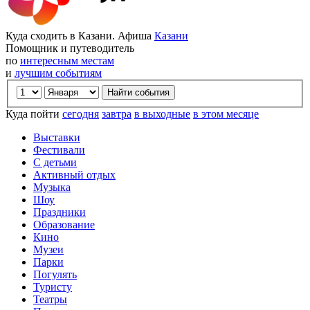
Куда сходить в Казани. Афиша
Казани
Помощник и путеводитель
по
интересным местам
и
лучшим событиям
Куда пойти
сегодня
завтра
в выходные
в этом месяце
Выставки
Фестивали
С детьми
Активный отдых
Музыка
Шоу
Праздники
Образование
Кино
Музеи
Парки
Погулять
Туристу
Театры