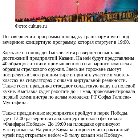
Фото: culture.ru
По завершении программы площадку трансформируют под
вечернюю концертную программу, которая стартует в 19:00.
Здесь же на площади Тысячелетия развернется выставка
достижений предприятий Казани. На ней будут представлены
40 образцов техники промышленного и аграрного комплекса,
образцы стрелкового оружия. Здесь же горожане смогут
пострелять в электронном тире и принять участие в мастер-
классах на симуляторах с очками виртуальной реальности.
Также гости праздника отведают солдатскую кашу на полевой
кухне. Выставка будет работать до 11 мая, прокомментировала
первый замминистра по делам молодежи РТ Софья Галиева-
Мустафина.
Также праздничные мероприятия пройдут в парке Победы,
где с 12:00 развернется гала-концерт детского фестиваля
«Фанфары Победы». До 19:00 на площадке организуют
мастер-классы. На улице Баумана откроется интерактивный
музей под открытым небом «В тылу ковали мы Победу».