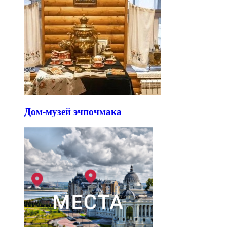
Дом-музей эчпочмака