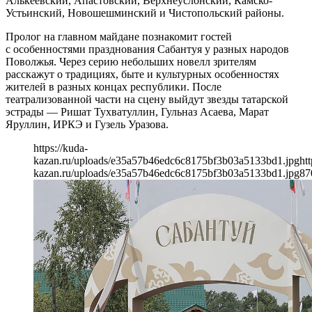
Алькеевский, Апастовский, Верхнеуслонский, Камско-
Устьинский, Новошешминский и Чистопольский районы.
Пролог на главном майдане познакомит гостей
с особенностями празднования Сабантуя у разных народов
Поволжья. Через серию небольших новелл зрителям
расскажут о традициях, быте и культурных особенностях
жителей в разных концах республики. После
театрализованной части на сцену выйдут звезды татарской
эстрады — Ришат Тухватуллин, Гульназ Асаева, Марат
Яруллин, ИРКЭ и Гузель Уразова.
https://kuda-
kazan.ru/uploads/e35a57b46edc6c8175bf3b03a5133bd1.jpg
htt
kazan.ru/uploads/e35a57b46edc6c8175bf3b03a5133bd1.jpg
87