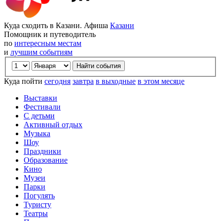
Куда сходить в Казани. Афиша
Казани
Помощник и путеводитель
по
интересным местам
и
лучшим событиям
Куда пойти
сегодня
завтра
в выходные
в этом месяце
Выставки
Фестивали
С детьми
Активный отдых
Музыка
Шоу
Праздники
Образование
Кино
Музеи
Парки
Погулять
Туристу
Театры