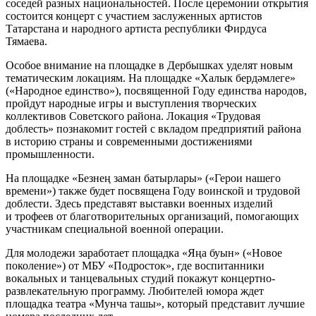
соседей разных национальностей. После церемонии открытия
состоится концерт с участием заслуженных артистов
Татарстана и народного артиста республики Фирдуса
Тямаева.
Особое внимание на площадке в Дербышках уделят новым
тематическим локациям. На площадке «Халык бердәмлеге»
(«Народное единство»), посвященной Году единства народов,
пройдут народные игры и выступления творческих
коллективов Советского района. Локация «Трудовая
доблесть» познакомит гостей с вкладом предприятий района
в историю страны и современными достижениями
промышленности.
На площадке «Безнең заман батырлары» («Герои нашего
времени») также будет посвящена Году воинской и трудовой
доблести. Здесь представят выставки военных изделий
и трофеев от благотворительных организаций, помогающих
участникам специальной военной операции.
Для молодежи заработает площадка «Яңа буын» («Новое
поколение») от МБУ «Подросток», где воспитанники
вокальных и танцевальных студий покажут концертно-
развлекательную программу. Любителей юмора ждет
площадка театра «Мунча ташы», который представит лучшие