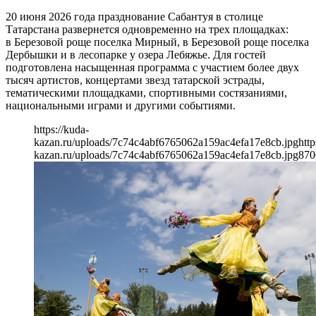
20 июня 2026 года празднование Сабантуя в столице
Татарстана развернется одновременно на трех площадках:
в Березовой роще поселка Мирный, в Березовой роще поселка
Дербышки и в лесопарке у озера Лебяжье. Для гостей
подготовлена насыщенная программа с участием более двух
тысяч артистов, концертами звезд татарской эстрады,
тематическими площадками, спортивными состязаниями,
национальными играми и другими событиями.
https://kuda-
kazan.ru/uploads/7c74c4abf6765062a159ac4efa17e8cb.jpg
http
kazan.ru/uploads/7c74c4abf6765062a159ac4efa17e8cb.jpg
870