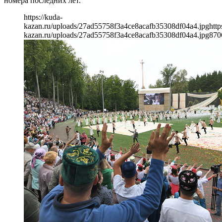
номера последних лет.
https://kuda-
kazan.ru/uploads/27ad55758f3a4ce8acafb35308df04a4.jpg
http
kazan.ru/uploads/27ad55758f3a4ce8acafb35308df04a4.jpg
870