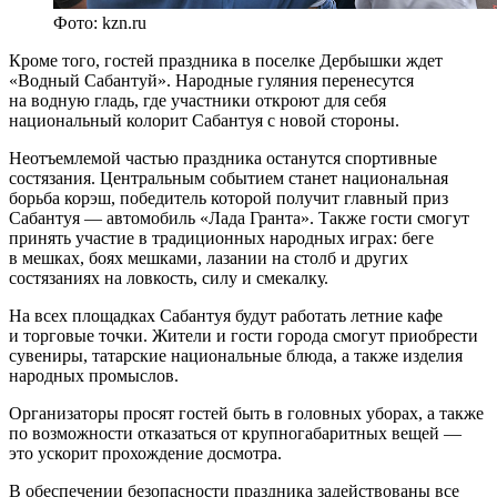
Фото: kzn.ru
Кроме того, гостей праздника в поселке Дербышки ждет
«Водный Сабантуй». Народные гуляния перенесутся
на водную гладь, где участники откроют для себя
национальный колорит Сабантуя с новой стороны.
Неотъемлемой частью праздника останутся спортивные
состязания. Центральным событием станет национальная
борьба корэш, победитель которой получит главный приз
Сабантуя — автомобиль «Лада Гранта». Также гости смогут
принять участие в традиционных народных играх: беге
в мешках, боях мешками, лазании на столб и других
состязаниях на ловкость, силу и смекалку.
На всех площадках Сабантуя будут работать летние кафе
и торговые точки. Жители и гости города смогут приобрести
сувениры, татарские национальные блюда, а также изделия
народных промыслов.
Организаторы просят гостей быть в головных уборах, а также
по возможности отказаться от крупногабаритных вещей —
это ускорит прохождение досмотра.
В обеспечении безопасности праздника задействованы все