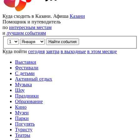
Куда сходить в Казани. Афиша
Казани
Помощник и путеводитель
по
интересным местам
и
лучшим событиям
Куда пойти
сегодня
завтра
в выходные
в этом месяце
Выставки
Фестивали
С детьми
Активный отдых
Музыка
Шоу
Праздники
Образование
Кино
Музеи
Парки
Погулять
Туристу
Театры