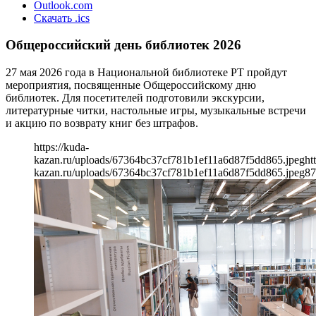
Outlook.com
Скачать .ics
Общероссийский день библиотек 2026
27 мая 2026 года в Национальной библиотеке РТ пройдут
мероприятия, посвященные Общероссийскому дню
библиотек. Для посетителей подготовили экскурсии,
литературные читки, настольные игры, музыкальные встречи
и акцию по возврату книг без штрафов.
https://kuda-
kazan.ru/uploads/67364bc37cf781b1ef11a6d87f5dd865.jpeg
ht
kazan.ru/uploads/67364bc37cf781b1ef11a6d87f5dd865.jpeg
87