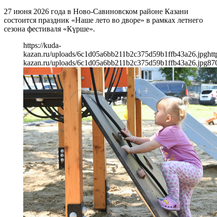
27 июня 2026 года в Ново-Савиновском районе Казани
состоится праздник «Наше лето во дворе» в рамках летнего
сезона фестиваля «Күрше».
https://kuda-
kazan.ru/uploads/6c1d05a6bb211b2c375d59b1ffb43a26.jpg
htt
kazan.ru/uploads/6c1d05a6bb211b2c375d59b1ffb43a26.jpg
87