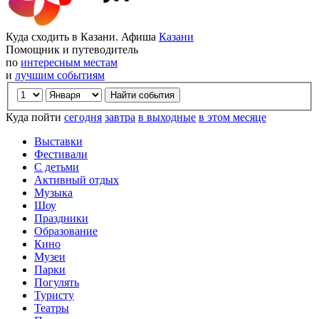
Куда сходить в Казани. Афиша
Казани
Помощник и путеводитель
по
интересным местам
и
лучшим событиям
Куда пойти
сегодня
завтра
в выходные
в этом месяце
Выставки
Фестивали
С детьми
Активный отдых
Музыка
Шоу
Праздники
Образование
Кино
Музеи
Парки
Погулять
Туристу
Театры