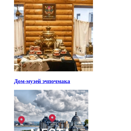
Дом-музей эчпочмака