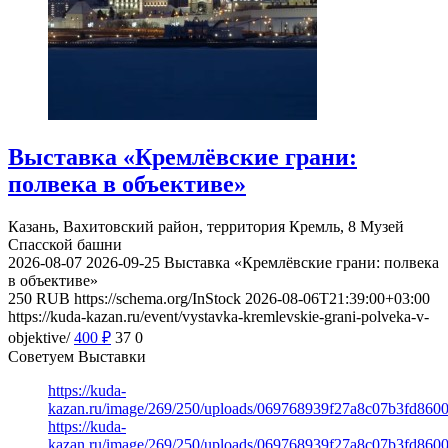
Выставка «Кремлёвские грани:
полвека в объективе»
Казань, Вахитовский район, территория Кремль, 8
Музей
Спасской башни
2026-08-07
2026-09-25
Выставка «Кремлёвские грани: полвека
в объективе»
250
RUB
https://schema.org/InStock
2026-08-06T21:39:00+03:00
https://kuda-kazan.ru/event/vystavka-kremlevskie-grani-polveka-v-
objektive/
400
₽
37
0
Советуем Выставки
https://kuda-
kazan.ru/image/269/250/uploads/069768939f27a8c07b3fd860
https://kuda-
kazan.ru/image/269/250/uploads/069768939f27a8c07b3fd860