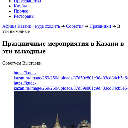
Пространства
Клубы
Прочее
Рестораны
Афиша Казани - куда сходить
➔
События
➔
Праздники
➔
В
эти выходные
Праздничные мероприятия в Казани в
эти выходные
Советуем Выставки
https://kuda-
kazan.ru/image/269/250/uploads/87d59e801c9d483cd84cb5e6
https://kuda-
kazan.ru/image/269/250/uploads/87d59e801c9d483cd84cb5e6