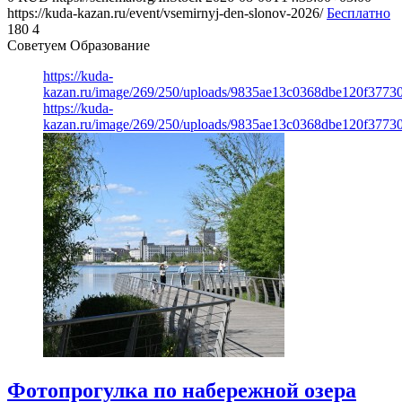
https://kuda-kazan.ru/event/vsemirnyj-den-slonov-2026/
Бесплатно
180
4
Советуем Образование
https://kuda-
kazan.ru/image/269/250/uploads/9835ae13c0368dbe120f3773
https://kuda-
kazan.ru/image/269/250/uploads/9835ae13c0368dbe120f3773
Фотопрогулка по набережной озера