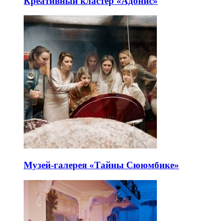
Креативный кластер «Адонис»
Музей-галерея «Тайны Сююмбике»