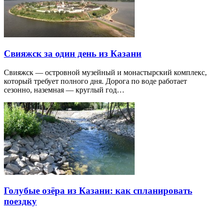
Свияжск за один день из Казани
Свияжск — островной музейный и монастырский комплекс,
который требует полного дня. Дорога по воде работает
сезонно, наземная — круглый год…
Голубые озёра из Казани: как спланировать
поездку