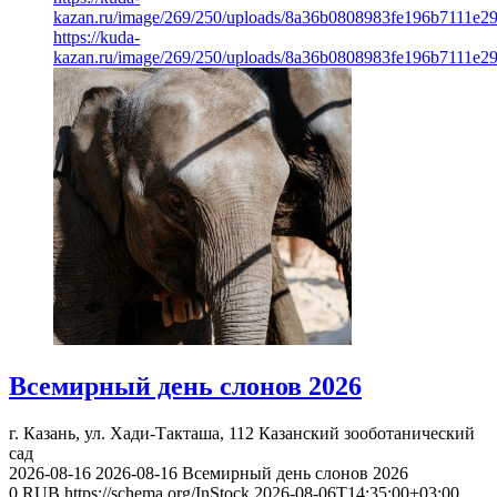
kazan.ru/image/269/250/uploads/8a36b0808983fe196b7111e2
https://kuda-
kazan.ru/image/269/250/uploads/8a36b0808983fe196b7111e2
Всемирный день слонов 2026
г. Казань, ул. Хади-Такташа, 112
Казанский зооботанический
сад
2026-08-16
2026-08-16
Всемирный день слонов 2026
0
RUB
https://schema.org/InStock
2026-08-06T14:35:00+03:00