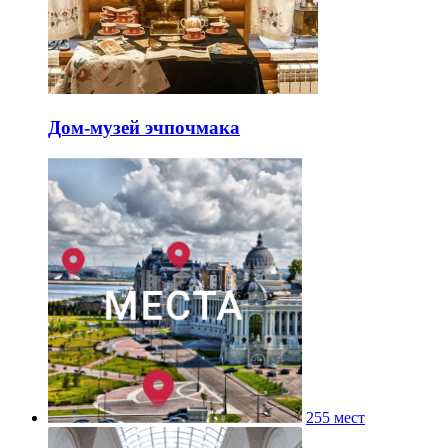
Дом-музей эчпочмака
255 мест