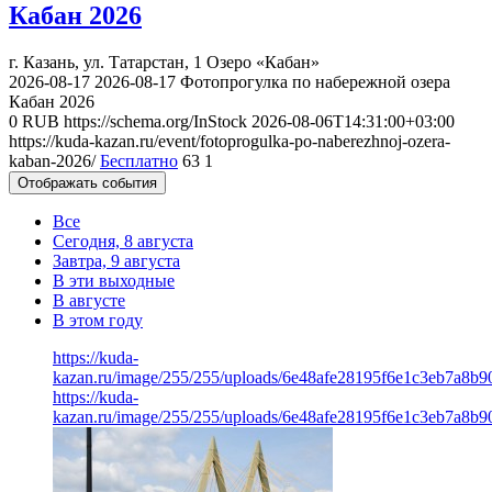
Кабан 2026
г. Казань, ул. Татарстан, 1
Озеро «Кабан»
2026-08-17
2026-08-17
Фотопрогулка по набережной озера
Кабан 2026
0
RUB
https://schema.org/InStock
2026-08-06T14:31:00+03:00
https://kuda-kazan.ru/event/fotoprogulka-po-naberezhnoj-ozera-
kaban-2026/
Бесплатно
63
1
Отображать события
Все
Сегодня, 8 августа
Завтра, 9 августа
В эти выходные
В августе
В этом году
https://kuda-
kazan.ru/image/255/255/uploads/6e48afe28195f6e1c3eb7a8b9
https://kuda-
kazan.ru/image/255/255/uploads/6e48afe28195f6e1c3eb7a8b9