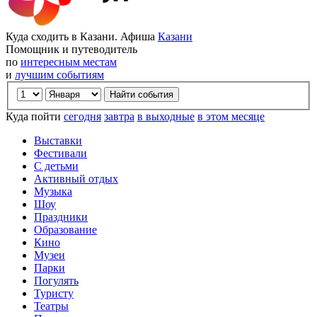
Куда сходить в Казани. Афиша
Казани
Помощник и путеводитель
по
интересным местам
и
лучшим событиям
Куда пойти
сегодня
завтра
в выходные
в этом месяце
Выставки
Фестивали
С детьми
Активный отдых
Музыка
Шоу
Праздники
Образование
Кино
Музеи
Парки
Погулять
Туристу
Театры