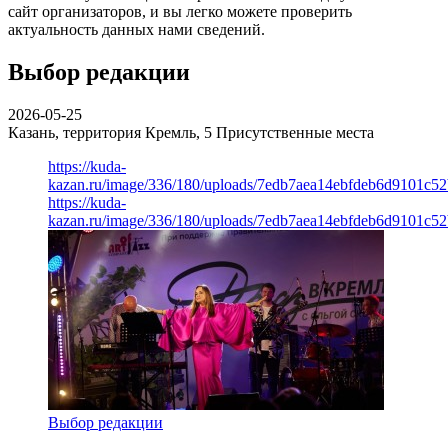
сайт организаторов, и вы легко можете проверить
актуальность данных нами сведений.
Выбор редакции
2026-05-25
Казань, территория Кремль, 5
Присутственные места
https://kuda-
kazan.ru/image/336/180/uploads/7edb7aea14ebfdeb6d9101c5
https://kuda-
kazan.ru/image/336/180/uploads/7edb7aea14ebfdeb6d9101c5
Выбор редакции