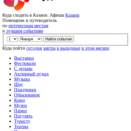
Куда сходить в Казани. Афиша
Казани
Помощник и путеводитель
по
интересным местам
и
лучшим событиям
Куда пойти
сегодня
завтра
в выходные
в этом месяце
Выставки
Фестивали
С детьми
Активный отдых
Музыка
Шоу
Праздники
Образование
Кино
Музеи
Парки
Погулять
Туристу
Театры