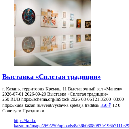
Выставка «Сплетая традиции»
г. Казань, территория Кремль, 11
Выставочный зал «Манеж»
2026-07-01
2026-09-20
Выставка «Сплетая традиции»
250
RUB
https://schema.org/InStock
2026-08-06T21:35:00+03:00
https://kuda-kazan.ru/event/vystavka-spletaja-traditsii/
350
₽
12
0
Советуем Праздники
https://kuda-
kazan.ru/image/269/250/uploads/8a36b0808983fe196b7111e2