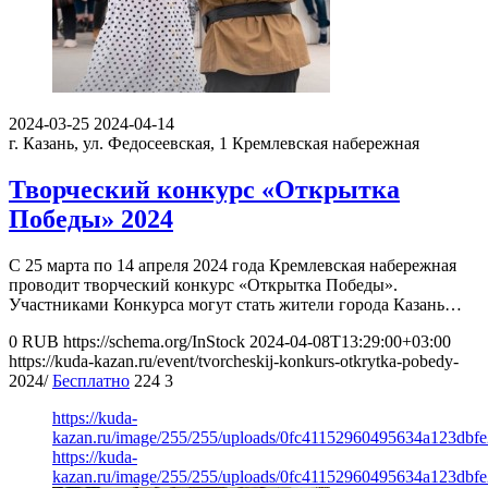
2024-03-25
2024-04-14
г. Казань, ул. Федосеевская, 1
Кремлевская набережная
Творческий конкурс «Открытка
Победы» 2024
С 25 марта по 14 апреля 2024 года Кремлевская набережная
проводит творческий конкурс «Открытка Победы».
Участниками Конкурса могут стать жители города Казань…
0
RUB
https://schema.org/InStock
2024-04-08T13:29:00+03:00
https://kuda-kazan.ru/event/tvorcheskij-konkurs-otkrytka-pobedy-
2024/
Бесплатно
224
3
https://kuda-
kazan.ru/image/255/255/uploads/0fc41152960495634a123dbfe
https://kuda-
kazan.ru/image/255/255/uploads/0fc41152960495634a123dbfe