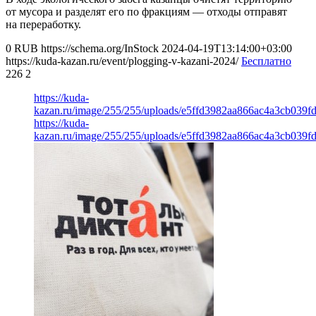
от мусора и разделят его по фракциям — отходы отправят
на переработку.
0
RUB
https://schema.org/InStock
2024-04-19T13:14:00+03:00
https://kuda-kazan.ru/event/plogging-v-kazani-2024/
Бесплатно
226
2
https://kuda-
kazan.ru/image/255/255/uploads/e5ffd3982aa866ac4a3cb039fd
https://kuda-
kazan.ru/image/255/255/uploads/e5ffd3982aa866ac4a3cb039fd