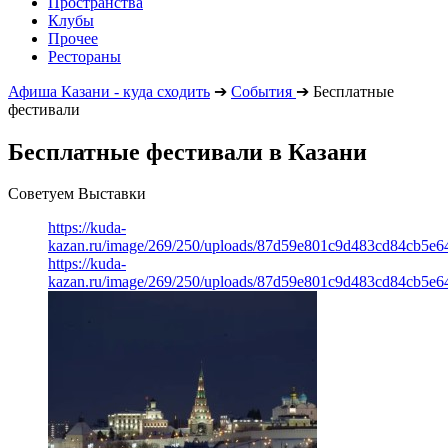
Пространства
Клубы
Прочее
Рестораны
Афиша Казани - куда сходить
➔
События
➔
Бесплатные
фестивали
Бесплатные фестивали в Казани
Советуем Выставки
https://kuda-
kazan.ru/image/269/250/uploads/87d59e801c9d483cd84cb5e6
https://kuda-
kazan.ru/image/269/250/uploads/87d59e801c9d483cd84cb5e6