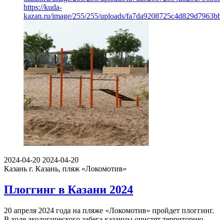
https://kuda-
kazan.ru/image/255/255/uploads/fa7da9208725c4d829d7963bb
2024-04-20
2024-04-20
Казань
г. Казань, пляж «Локомотив»
Плоггинг в Казани 2024
20 апреля 2024 года на пляже «Локомотив» пройдет плоггинг.
В ходе экологического забега казанцы очистят территорию