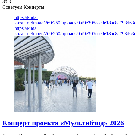
89
3
Советуем Концерты
https://kuda-
kazan.ru/image/269/250/uploads/9af9e395ecede18ae8a793d63
https://kuda-
kazan.ru/image/269/250/uploads/9af9e395ecede18ae8a793d63
Концерт проекта «Мультибэнд» 2026