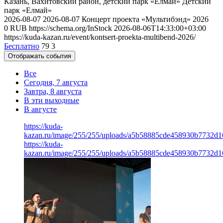
Казань, Вахитовский район, детский парк «Елмай»
Детский
парк «Елмай»
2026-08-07
2026-08-07
Концерт проекта «Мультибэнд» 2026
0
RUB
https://schema.org/InStock
2026-08-06T14:33:00+03:00
https://kuda-kazan.ru/event/kontsert-proekta-multibend-2026/
Бесплатно
79
3
Отображать события
Все
Сегодня, 7 августа
Завтра, 8 августа
В эти выходные
В августе
https://kuda-
kazan.ru/image/255/255/uploads/a5b58885cde458930b7732d1
https://kuda-
kazan.ru/image/255/255/uploads/a5b58885cde458930b7732d1