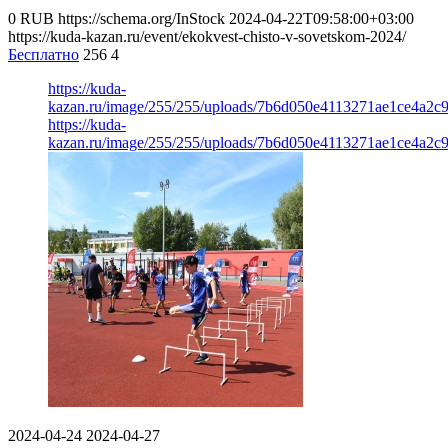
0
RUB
https://schema.org/InStock
2024-04-22T09:58:00+03:00
https://kuda-kazan.ru/event/ekokvest-chisto-v-sovetskom-2024/
Бесплатно
256
4
https://kuda-
kazan.ru/image/255/255/uploads/7b6d050e4113271ae1ce4a2c
https://kuda-
kazan.ru/image/255/255/uploads/7b6d050e4113271ae1ce4a2c
2024-04-24
2024-04-27