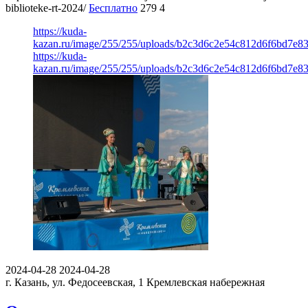
biblioteke-rt-2024/
Бесплатно
279
4
https://kuda-
kazan.ru/image/255/255/uploads/b2c3d6c2e54c812d6f6bd7e83
https://kuda-
kazan.ru/image/255/255/uploads/b2c3d6c2e54c812d6f6bd7e83
2024-04-28
2024-04-28
г. Казань, ул. Федосеевская, 1
Кремлевская набережная