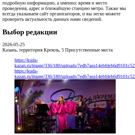
подробную информацию, а именно: время и место
проведения, адрес и ближайшую станцию метро. Также мы
всегда указываем сайт организаторов, и вы легко можете
проверить актуальность данных нами сведений.
Выбор редакции
2026-05-25
Казань, территория Кремль, 5
Присутственные места
https://kuda-
kazan.ru/image/336/180/uploads/7edb7aea14ebfdeb6d9101c5
https://kuda-
kazan.ru/image/336/180/uploads/7edb7aea14ebfdeb6d9101c5