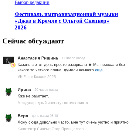
Выбор редакции
Фестиваль импровизационной музыки
«Джаз в Кремле с Ольгой Скепнер»
2026
Сейчас обсуждают
Анастасия Ришина
17 часов назад
Казань в этот день просто разорвала 🔥 Мы приехали без
какого то четкого плана, думали немного
ещё
VK Fest в Казани 2025
Ирина
20 часов назад
Кже не работает.
Международный институт антиквариата
Вера
день назад 08:48
Хожу сюда довольно часто, мне тут очень уютно и приятно.
Кинотеатр Синема Стар Принц плаза