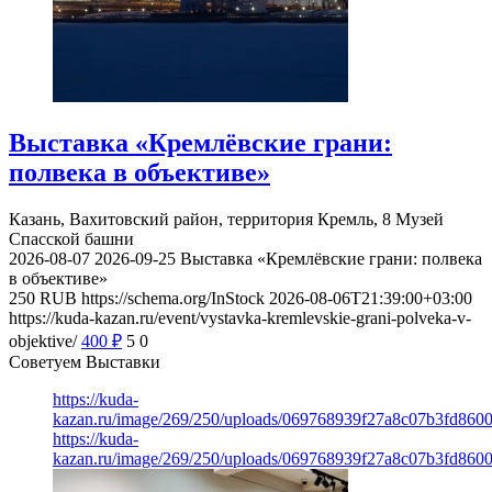
Выставка «Кремлёвские грани:
полвека в объективе»
Казань, Вахитовский район, территория Кремль, 8
Музей
Спасской башни
2026-08-07
2026-09-25
Выставка «Кремлёвские грани: полвека
в объективе»
250
RUB
https://schema.org/InStock
2026-08-06T21:39:00+03:00
https://kuda-kazan.ru/event/vystavka-kremlevskie-grani-polveka-v-
objektive/
400
₽
5
0
Советуем Выставки
https://kuda-
kazan.ru/image/269/250/uploads/069768939f27a8c07b3fd860
https://kuda-
kazan.ru/image/269/250/uploads/069768939f27a8c07b3fd860