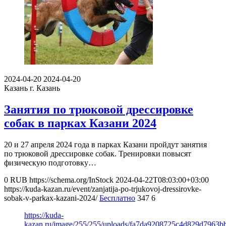
2024-04-20
2024-04-20
Казань
г. Казань
Занятия по трюковой дрессировке
собак в парках Казани 2024
20 и 27 апреля 2024 года в парках Казани пройдут занятия
по трюковой дрессировке собак. Тренировки повысят
физическую подготовку…
0
RUB
https://schema.org/InStock
2024-04-22T08:03:00+03:00
https://kuda-kazan.ru/event/zanjatija-po-trjukovoj-dressirovke-
sobak-v-parkax-kazani-2024/
Бесплатно
347
6
https://kuda-
kazan.ru/image/255/255/uploads/fa7da9208725c4d829d7963bb