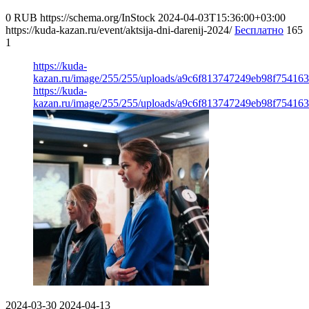
0
RUB
https://schema.org/InStock
2024-04-03T15:36:00+03:00
https://kuda-kazan.ru/event/aktsija-dni-darenij-2024/
Бесплатно
165
1
https://kuda-
kazan.ru/image/255/255/uploads/a9c6f813747249eb98f754163
https://kuda-
kazan.ru/image/255/255/uploads/a9c6f813747249eb98f754163
2024-03-30
2024-04-13