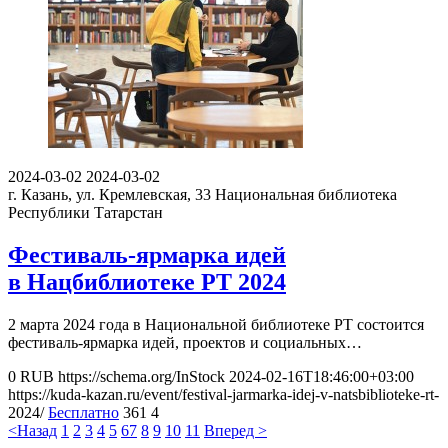
2024-03-02
2024-03-02
г. Казань, ул. Кремлевская, 33
Национальная библиотека
Республики Татарстан
Фестиваль-ярмарка идей
в Нацбиблиотеке РТ 2024
2 марта 2024 года в Национальной библиотеке РТ состоится
фестиваль-ярмарка идей, проектов и социальных…
0
RUB
https://schema.org/InStock
2024-02-16T18:46:00+03:00
https://kuda-kazan.ru/event/festival-jarmarka-idej-v-natsbiblioteke-rt-
2024/
Бесплатно
361
4
<Назад
1
2
3
4
5
6
7
8
9
10
11
Вперед >