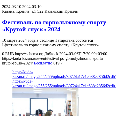
2024-03-10
2024-03-10
Казань, Кремль, а/я 522
Казанский Кремль
Фестиваль по горнолыжному спорту
«Крутой спуск» 2024
10 марта 2024 года в столице Татарстана состоится
I фестиваль по горнолыжному спорту «Крутой спуск».
0
RUB
https://schema.org/InStock
2024-03-06T17:20:00+03:00
https://kuda-kazan.ru/event/festival-po-gornolyzhnomu-sportu-
krutoj-spusk-2024/
Бесплатно
619
7
https://kuda-
kazan.ru/image/255/255/uploads/80724a17c1e638e2856d2cdb
https://kuda-
kazan.ru/image/255/255/uploads/80724a17c1e638e2856d2cdb