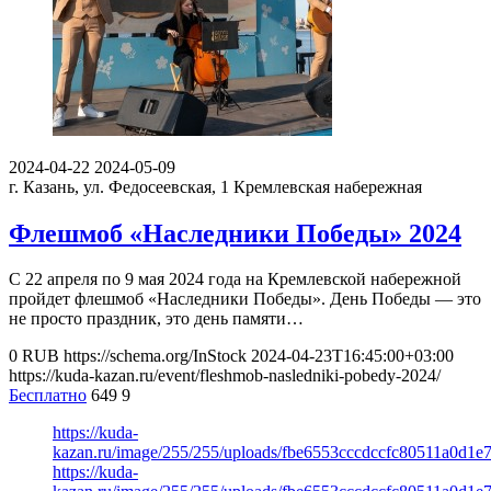
2024-04-22
2024-05-09
г. Казань, ул. Федосеевская, 1
Кремлевская набережная
Флешмоб «Наследники Победы» 2024
С 22 апреля по 9 мая 2024 года на Кремлевской набережной
пройдет флешмоб «Наследники Победы». День Победы — это
не просто праздник, это день памяти…
0
RUB
https://schema.org/InStock
2024-04-23T16:45:00+03:00
https://kuda-kazan.ru/event/fleshmob-nasledniki-pobedy-2024/
Бесплатно
649
9
https://kuda-
kazan.ru/image/255/255/uploads/fbe6553cccdccfc80511a0d1e
https://kuda-