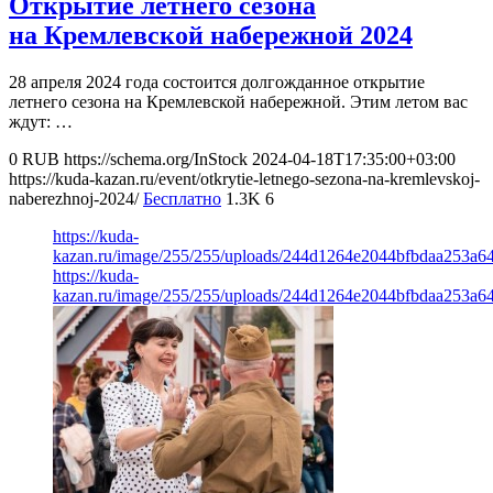
Открытие летнего сезона
на Кремлевской набережной 2024
28 апреля 2024 года состоится долгожданное открытие
летнего сезона на Кремлевской набережной. Этим летом вас
ждут: …
0
RUB
https://schema.org/InStock
2024-04-18T17:35:00+03:00
https://kuda-kazan.ru/event/otkrytie-letnego-sezona-na-kremlevskoj-
naberezhnoj-2024/
Бесплатно
1.3K
6
https://kuda-
kazan.ru/image/255/255/uploads/244d1264e2044bfbdaa253a6
https://kuda-
kazan.ru/image/255/255/uploads/244d1264e2044bfbdaa253a6