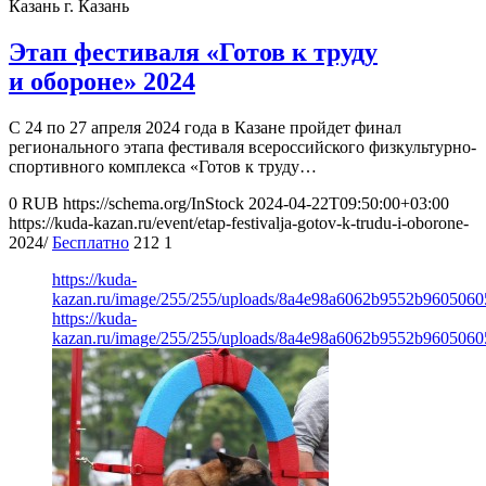
Казань
г. Казань
Этап фестиваля «Готов к труду
и обороне» 2024
С 24 по 27 апреля 2024 года в Казане пройдет финал
регионального этапа фестиваля всероссийского физкультурно-
спортивного комплекса «Готов к труду…
0
RUB
https://schema.org/InStock
2024-04-22T09:50:00+03:00
https://kuda-kazan.ru/event/etap-festivalja-gotov-k-trudu-i-oborone-
2024/
Бесплатно
212
1
https://kuda-
kazan.ru/image/255/255/uploads/8a4e98a6062b9552b9605060
https://kuda-
kazan.ru/image/255/255/uploads/8a4e98a6062b9552b9605060