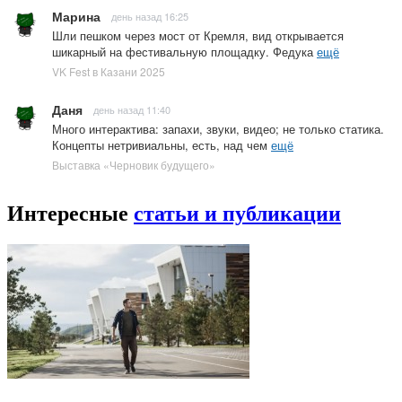
Марина
день назад 16:25
Шли пешком через мост от Кремля, вид открывается
шикарный на фестивальную площадку. Федука
ещё
VK Fest в Казани 2025
Даня
день назад 11:40
Много интерактива: запахи, звуки, видео; не только статика.
Концепты нетривиальны, есть, над чем
ещё
Выставка «Черновик будущего»
Интересные
статьи и публикации