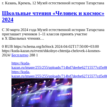
г. Казань, Кремль, 12
Музей естественной истории Татарстана
Школьные чтения «Человек и космос»
2024
С 30 марта 2024 года Музей естественной истории Татарстана
приглашает учеников 1–11 классов принять участие
в X Школьных чтениях…
0
RUB
https://schema.org/InStock
2024-04-02T17:50:00+03:00
https://kuda-kazan.ru/event/shkolnye-chtenija-chelovek-i-kosmos-
2024/
Бесплатно
288
1
https://kuda-
kazan.ru/image/255/255/uploads/714bd7deebe62715577cd5e8
https://kuda-
kazan.ru/image/255/255/uploads/714bd7deebe62715577cd5e8