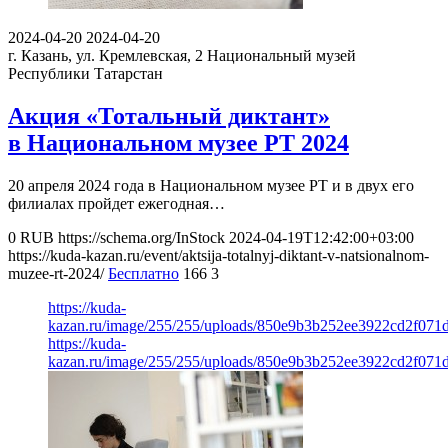
2024-04-20
2024-04-20
г. Казань, ул. Кремлевская, 2
Национальный музей
Республики Татарстан
Акция «Тотальный диктант»
в Национальном музее РТ 2024
20 апреля 2024 года в Национальном музее РТ и в двух его
филиалах пройдет ежегодная…
0
RUB
https://schema.org/InStock
2024-04-19T12:42:00+03:00
https://kuda-kazan.ru/event/aktsija-totalnyj-diktant-v-natsionalnom-
muzee-rt-2024/
Бесплатно
166
3
https://kuda-
kazan.ru/image/255/255/uploads/850e9b3b252ee3922cd2f071d
https://kuda-
kazan.ru/image/255/255/uploads/850e9b3b252ee3922cd2f071d