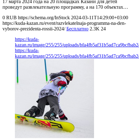
17 марта 2024 года на 20 площадках Казани для детей
проведут развлекательную программу, а на 170 объектах…
0
RUB
https://schema.org/InStock
2024-03-11T14:29:00+03:00
https://kuda-kazan.ru/event/razvlekatelnaja-programma-na-den-
vyborov-prezidenta-rossii-2024/
Бесплатно
2.3K
24
https://kuda-
kazan.ru/image/255/255/uploads/bfa4fb5af31b5ad7ca9bcfbab2
https://kuda-
kazan.ru/image/255/255/uploads/bfa4fb5af31b5ad7ca9bcfbab2