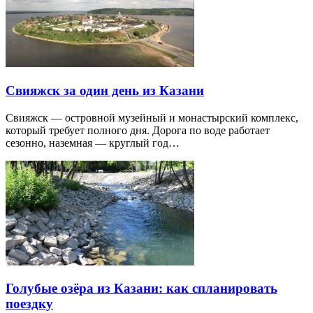
Свияжск за один день из Казани
Свияжск — островной музейный и монастырский комплекс,
который требует полного дня. Дорога по воде работает
сезонно, наземная — круглый год…
Голубые озёра из Казани: как спланировать
поездку