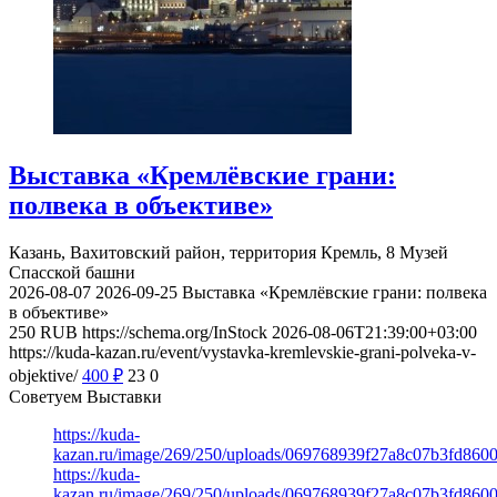
Выставка «Кремлёвские грани:
полвека в объективе»
Казань, Вахитовский район, территория Кремль, 8
Музей
Спасской башни
2026-08-07
2026-09-25
Выставка «Кремлёвские грани: полвека
в объективе»
250
RUB
https://schema.org/InStock
2026-08-06T21:39:00+03:00
https://kuda-kazan.ru/event/vystavka-kremlevskie-grani-polveka-v-
objektive/
400
₽
23
0
Советуем Выставки
https://kuda-
kazan.ru/image/269/250/uploads/069768939f27a8c07b3fd860
https://kuda-
kazan.ru/image/269/250/uploads/069768939f27a8c07b3fd860