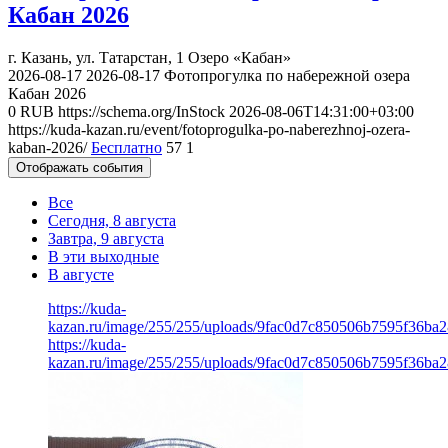
Кабан 2026
г. Казань, ул. Татарстан, 1
Озеро «Кабан»
2026-08-17
2026-08-17
Фотопрогулка по набережной озера
Кабан 2026
0
RUB
https://schema.org/InStock
2026-08-06T14:31:00+03:00
https://kuda-kazan.ru/event/fotoprogulka-po-naberezhnoj-ozera-
kaban-2026/
Бесплатно
57
1
Отображать события
Все
Сегодня, 8 августа
Завтра, 9 августа
В эти выходные
В августе
https://kuda-
kazan.ru/image/255/255/uploads/9fac0d7c850506b7595f36ba2
https://kuda-
kazan.ru/image/255/255/uploads/9fac0d7c850506b7595f36ba2