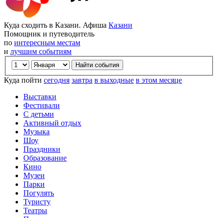
Куда сходить в Казани. Афиша
Казани
Помощник и путеводитель
по
интересным местам
и
лучшим событиям
Куда пойти
сегодня
завтра
в выходные
в этом месяце
Выставки
Фестивали
С детьми
Активный отдых
Музыка
Шоу
Праздники
Образование
Кино
Музеи
Парки
Погулять
Туристу
Театры