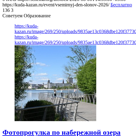
https://kuda-kazan.ru/event/vsemirnyj-den-slonov-2026/
Бесплатно
136
3
Советуем Образование
https://kuda-
kazan.ru/image/269/250/uploads/9835ae13c0368dbe120f3773
https://kuda-
kazan.ru/image/269/250/uploads/9835ae13c0368dbe120f3773
Фотопрогулка по набережной озера