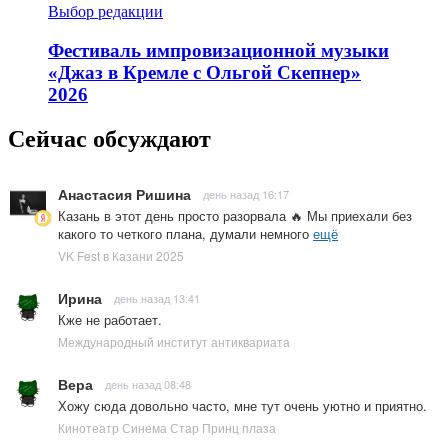
Выбор редакции
Фестиваль импровизационной музыки
«Джаз в Кремле с Ольгой Скепнер»
2026
Сейчас обсуждают
Анастасия Ришина
день назад 16:17
Казань в этот день просто разорвала 🔥 Мы приехали без
какого то четкого плана, думали немного
ещё
VK Fest в Казани 2025
Ирина
день назад 13:41
Кже не работает.
Международный институт антиквариата
Вера
день назад 08:48
Хожу сюда довольно часто, мне тут очень уютно и приятно.
Кинотеатр Синема Стар Принц плаза