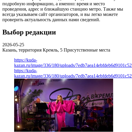
подробную информацию, а именно: время и место
проведения, адрес и ближайшую станцию метро. Также мы
всегда указываем сайт организаторов, и вы легко можете
проверить актуальность данных нами сведений.
Выбор редакции
2026-05-25
Казань, территория Кремль, 5
Присутственные места
https://kuda-
kazan.ru/image/336/180/uploads/7edb7aea14ebfdeb6d9101c5
https://kuda-
kazan.ru/image/336/180/uploads/7edb7aea14ebfdeb6d9101c5