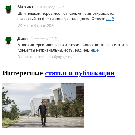
Марина
3 дня назад 16:25
Шли пешком через мост от Кремля, вид открывается
шикарный на фестивальную площадку. Федука
ещё
VK Fest в Казани 2025
Даня
3 дня назад 11:40
Много интерактива: запахи, звуки, видео; не только статика.
Концепты нетривиальны, есть, над чем
ещё
Выставка «Черновик будущего»
Интересные
статьи и публикации