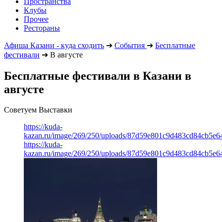
Пространства
Клубы
Прочее
Рестораны
Афиша Казани - куда сходить
➔
События
➔
Бесплатные
фестивали
➔
В августе
Бесплатные фестивали в Казани в
августе
Советуем Выставки
https://kuda-
kazan.ru/image/269/250/uploads/87d59e801c9d483cd84cb5e6
https://kuda-
kazan.ru/image/269/250/uploads/87d59e801c9d483cd84cb5e6