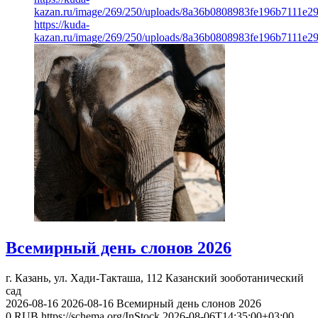
kazan.ru/image/269/250/uploads/8a36b0808983fe196b7111e2
https://kuda-
kazan.ru/image/269/250/uploads/8a36b0808983fe196b7111e2
Всемирный день слонов 2026
г. Казань, ул. Хади-Такташа, 112
Казанский зооботанический
сад
2026-08-16
2026-08-16
Всемирный день слонов 2026
0
RUB
https://schema.org/InStock
2026-08-06T14:35:00+03:00