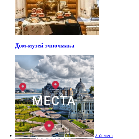
Дом-музей эчпочмака
255 мест