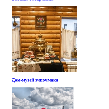
Дом-музей эчпочмака