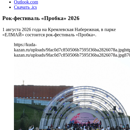
Outlook.com
Скачать .ics
Рок-фестиваль «Пробка» 2026
1 августа 2026 года на Кремлевская Набережная, в парке
«ЕЛМАЙ» состоится рок-фестиваль «Пробка».
https://kuda-
kazan.ru/uploads/9fac0d7c850506b7595f36ba2826078a.jpg
htt
kazan.ru/uploads/9fac0d7c850506b7595f36ba2826078a.jpg
87