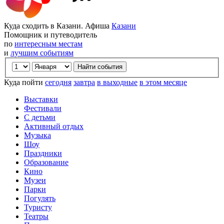
Куда сходить в Казани. Афиша
Казани
Помощник и путеводитель
по
интересным местам
и
лучшим событиям
Куда пойти
сегодня
завтра
в выходные
в этом месяце
Выставки
Фестивали
С детьми
Активный отдых
Музыка
Шоу
Праздники
Образование
Кино
Музеи
Парки
Погулять
Туристу
Театры