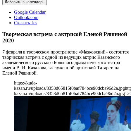
Добавить в календарь
Google Calendar
Outlook.com
Скачать .ics
Творческая встреча с актрисой Еленой Ряшиной
2020
7 февраля в творческом пространстве «Маяковский» состоится
творческая встреча с одной из ведущих актрис Казанского
академического русского Большого драматического театра
имени В. И. Качалова, заслуженной артисткой Татарстана
Еленой Ряшиной.
https://kuda-
kazan.ru/uploads/8353d65815f0baf784bce90dcba96d2a.jpg
htt
kazan.ru/uploads/8353d65815f0baf784bce90dcba96d2a.jpg
12