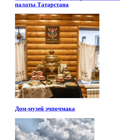
палаты Татарстана
Дом-музей эчпочмака