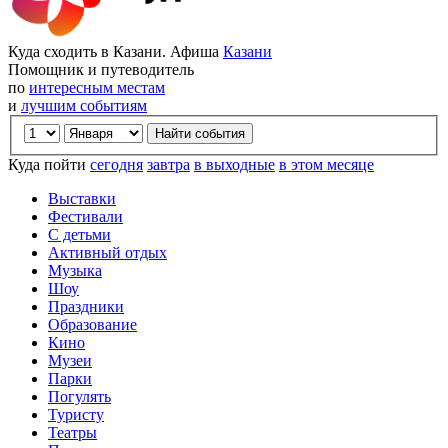
Куда сходить в Казани. Афиша
Казани
Помощник и путеводитель
по
интересным местам
и
лучшим событиям
Куда пойти
сегодня
завтра
в выходные
в этом месяце
Выставки
Фестивали
С детьми
Активный отдых
Музыка
Шоу
Праздники
Образование
Кино
Музеи
Парки
Погулять
Туристу
Театры