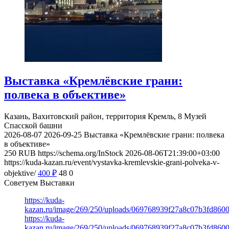
Выставка «Кремлёвские грани:
полвека в объективе»
Казань, Вахитовский район, территория Кремль, 8
Музей
Спасской башни
2026-08-07
2026-09-25
Выставка «Кремлёвские грани: полвека
в объективе»
250
RUB
https://schema.org/InStock
2026-08-06T21:39:00+03:00
https://kuda-kazan.ru/event/vystavka-kremlevskie-grani-polveka-v-
objektive/
400
₽
48
0
Советуем Выставки
https://kuda-
kazan.ru/image/269/250/uploads/069768939f27a8c07b3fd860
https://kuda-
kazan.ru/image/269/250/uploads/069768939f27a8c07b3fd860