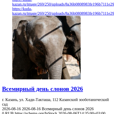
kazan.ru/image/269/250/uploads/8a36b0808983fe196b7111e2
https://kuda-
kazan.ru/image/269/250/uploads/8a36b0808983fe196b7111e2
Всемирный день слонов 2026
г. Казань, ул. Хади-Такташа, 112
Казанский зооботанический
сад
2026-08-16
2026-08-16
Всемирный день слонов 2026
0
RUB
https://schema.org/InStock
2026-08-06T14:35:00+03:00