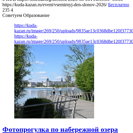
https://kuda-kazan.ru/event/vsemirnyj-den-slonov-2026/
Бесплатно
235
4
Советуем Образование
https://kuda-
kazan.ru/image/269/250/uploads/9835ae13c0368dbe120f3773
https://kuda-
kazan.ru/image/269/250/uploads/9835ae13c0368dbe120f3773
Фотопрогулка по набережной озера