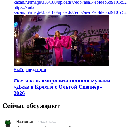
kazan.ru/image/336/180/uploads/7edb7aea14ebfdeb6d9101c5
https://kuda-
kazan.ru/image/336/180/uploads/7edb7aea14ebfdeb6d9101c5
Выбор редакции
Фестиваль импровизационной музыки
«Джаз в Кремле с Ольгой Скепнер»
2026
Сейчас обсуждают
Наталья
4 часа назад