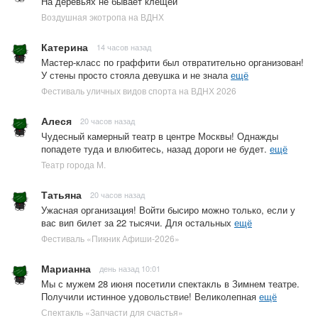
На деревьях не бывает клещей
Воздушная экотропа на ВДНХ
Катерина
14 часов назад
Мастер-класс по граффити был отвратительно организован!
У стены просто стояла девушка и не знала
ещё
Фестиваль уличных видов спорта на ВДНХ 2026
Алеся
20 часов назад
Чудесный камерный театр в центре Москвы! Однажды
попадете туда и влюбитесь, назад дороги не будет.
ещё
Театр города М.
Татьяна
20 часов назад
Ужасная организация! Войти бысиро можно только, если у
вас вип билет за 22 тысячи. Для остальных
ещё
Фестиваль «Пикник Афиши-2026»
Марианна
день назад 10:01
Мы с мужем 28 июня посетили спектакль в Зимнем театре.
Получили истинное удовольствие! Великолепная
ещё
Спектакль «Запчасти для счастья»