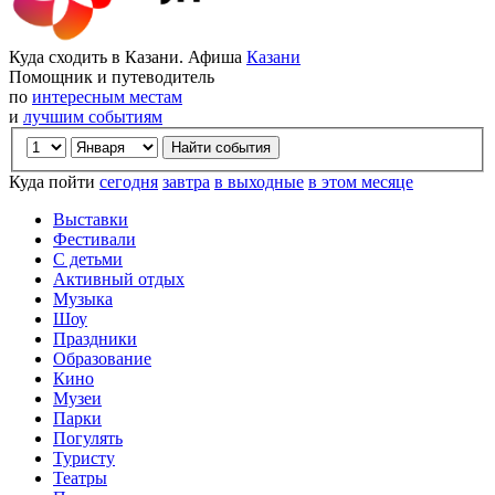
Куда сходить в Казани. Афиша
Казани
Помощник и путеводитель
по
интересным местам
и
лучшим событиям
Куда пойти
сегодня
завтра
в выходные
в этом месяце
Выставки
Фестивали
С детьми
Активный отдых
Музыка
Шоу
Праздники
Образование
Кино
Музеи
Парки
Погулять
Туристу
Театры