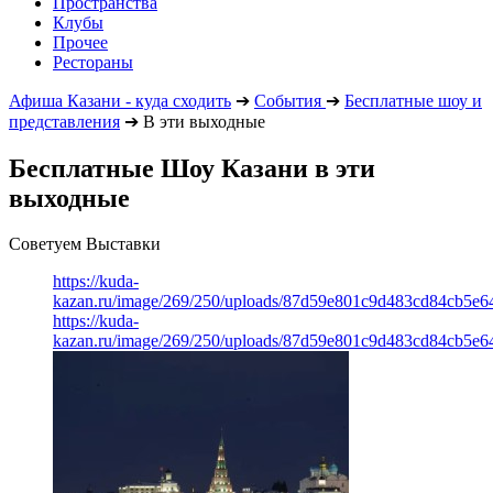
Пространства
Клубы
Прочее
Рестораны
Афиша Казани - куда сходить
➔
События
➔
Бесплатные шоу и
представления
➔
В эти выходные
Бесплатные Шоу Казани в эти
выходные
Советуем Выставки
https://kuda-
kazan.ru/image/269/250/uploads/87d59e801c9d483cd84cb5e6
https://kuda-
kazan.ru/image/269/250/uploads/87d59e801c9d483cd84cb5e6