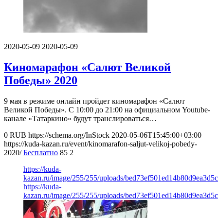
2020-05-09
2020-05-09
Киномарафон «Салют Великой
Победы» 2020
9 мая в режиме онлайн пройдет киномарафон «Салют
Великой Победы». С 10:00 до 21:00 на официальном Youtube-
канале «Татаркино» будут транслироваться…
0
RUB
https://schema.org/InStock
2020-05-06T15:45:00+03:00
https://kuda-kazan.ru/event/kinomarafon-saljut-velikoj-pobedy-
2020/
Бесплатно
85
2
https://kuda-
kazan.ru/image/255/255/uploads/bed73ef501ed14b80d9ea3d5c
https://kuda-
kazan.ru/image/255/255/uploads/bed73ef501ed14b80d9ea3d5c