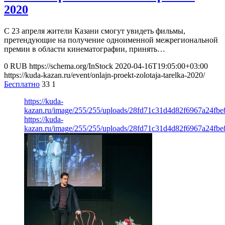
2020
С 23 апреля жители Казани смогут увидеть фильмы,
претендующие на получение одноименной межрегиональной
премии в области кинематографии, принять…
0
RUB
https://schema.org/InStock
2020-04-16T19:05:00+03:00
https://kuda-kazan.ru/event/onlajn-proekt-zolotaja-tarelka-2020/
Бесплатно
33
1
https://kuda-
kazan.ru/image/255/255/uploads/28fd71c31d4d82f6967a24fbe
https://kuda-
kazan.ru/image/255/255/uploads/28fd71c31d4d82f6967a24fbe