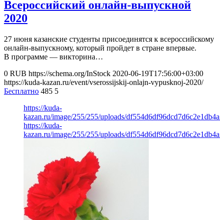
Всероссийский онлайн-выпускной
2020
27 июня казанские студенты присоединятся к всероссийскому
онлайн-выпускному, который пройдет в стране впервые.
В программе — викторина…
0
RUB
https://schema.org/InStock
2020-06-19T17:56:00+03:00
https://kuda-kazan.ru/event/vserossijskij-onlajn-vypusknoj-2020/
Бесплатно
485
5
https://kuda-
kazan.ru/image/255/255/uploads/df554d6df96dcd7d6c2e1db4a
https://kuda-
kazan.ru/image/255/255/uploads/df554d6df96dcd7d6c2e1db4a