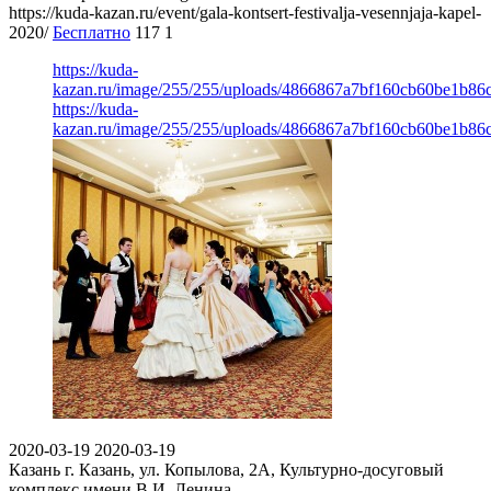
https://kuda-kazan.ru/event/gala-kontsert-festivalja-vesennjaja-kapel-
2020/
Бесплатно
117
1
https://kuda-
kazan.ru/image/255/255/uploads/4866867a7bf160cb60be1b86
https://kuda-
kazan.ru/image/255/255/uploads/4866867a7bf160cb60be1b86
2020-03-19
2020-03-19
Казань
г. Казань, ул. Копылова, 2А, Культурно-досуговый
комплекс имени В.И. Ленина