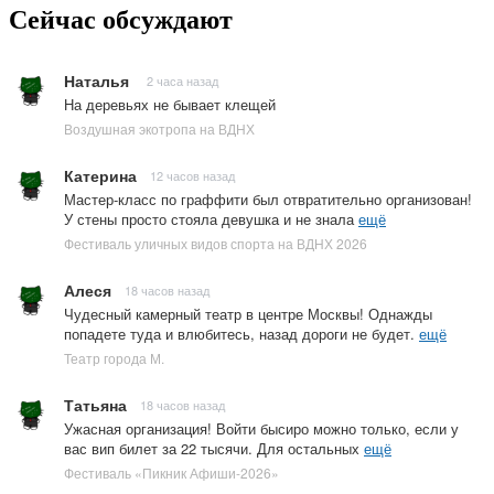
Сейчас обсуждают
Наталья
2 часа назад
На деревьях не бывает клещей
Воздушная экотропа на ВДНХ
Катерина
12 часов назад
Мастер-класс по граффити был отвратительно организован!
У стены просто стояла девушка и не знала
ещё
Фестиваль уличных видов спорта на ВДНХ 2026
Алеся
18 часов назад
Чудесный камерный театр в центре Москвы! Однажды
попадете туда и влюбитесь, назад дороги не будет.
ещё
Театр города М.
Татьяна
18 часов назад
Ужасная организация! Войти бысиро можно только, если у
вас вип билет за 22 тысячи. Для остальных
ещё
Фестиваль «Пикник Афиши-2026»