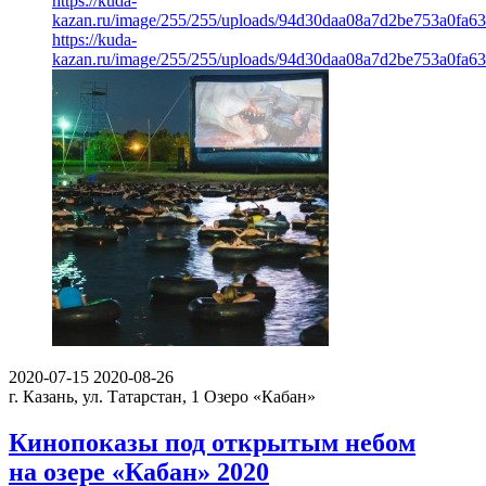
https://kuda-
kazan.ru/image/255/255/uploads/94d30daa08a7d2be753a0fa63
https://kuda-
kazan.ru/image/255/255/uploads/94d30daa08a7d2be753a0fa63
2020-07-15
2020-08-26
г. Казань, ул. Татарстан, 1
Озеро «Кабан»
Кинопоказы под открытым небом
на озере «Кабан» 2020