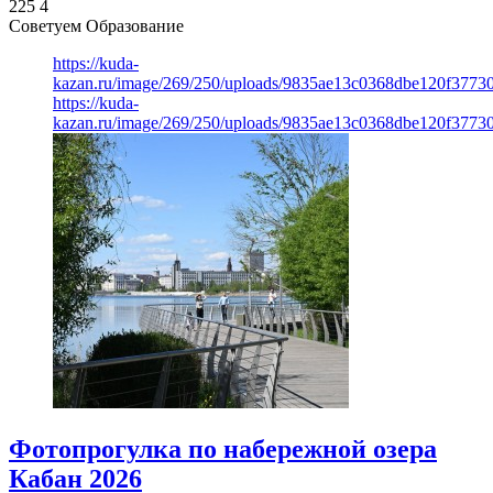
225
4
Советуем Образование
https://kuda-
kazan.ru/image/269/250/uploads/9835ae13c0368dbe120f3773
https://kuda-
kazan.ru/image/269/250/uploads/9835ae13c0368dbe120f3773
Фотопрогулка по набережной озера
Кабан 2026