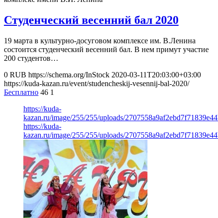
Студенческий весенний бал 2020
19 марта в культурно-досуговом комплексе им. В.Ленина
состоится студенческий весенний бал. В нем примут участие
200 студентов…
0
RUB
https://schema.org/InStock
2020-03-11T20:03:00+03:00
https://kuda-kazan.ru/event/studencheskij-vesennij-bal-2020/
Бесплатно
46
1
https://kuda-
kazan.ru/image/255/255/uploads/2707558a9af2ebd7f71839e44
https://kuda-
kazan.ru/image/255/255/uploads/2707558a9af2ebd7f71839e44