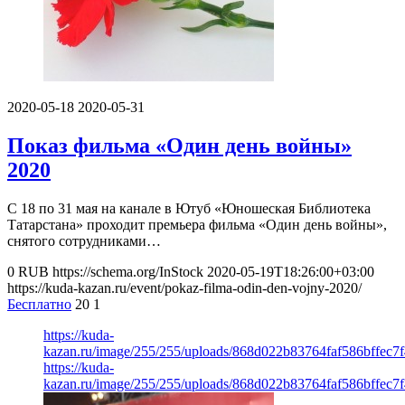
2020-05-18
2020-05-31
Показ фильма «Один день войны»
2020
С 18 по 31 мая на канале в Ютуб «Юношеская Библиотека
Татарстана» проходит премьера фильма «Один день войны»,
снятого сотрудниками…
0
RUB
https://schema.org/InStock
2020-05-19T18:26:00+03:00
https://kuda-kazan.ru/event/pokaz-filma-odin-den-vojny-2020/
Бесплатно
20
1
https://kuda-
kazan.ru/image/255/255/uploads/868d022b83764faf586bffec7f
https://kuda-
kazan.ru/image/255/255/uploads/868d022b83764faf586bffec7f