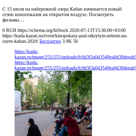
С 15 июля на набережной озера Кабан начинается новый
сезон кинопоказов на открытом воздухе. Посмотреть
фильмы…
0
RUB
https://schema.org/InStock
2020-07-13T15:36:00+03:00
https://kuda-kazan.ru/event/kinopokazy-pod-otkrytym-nebom-na-
ozere-kaban-2020/
Бесплатно
3.9K
56
https://kuda-
kazan.ru/image/255/255/uploads/fc0d3f3a043549ea0d39deeab
https://kuda-
kazan.ru/image/255/255/uploads/fc0d3f3a043549ea0d39deeab