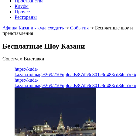
Пространства
Клубы
Прочее
Рестораны
Афиша Казани - куда сходить
➔
События
➔
Бесплатные шоу и
представления
Бесплатные Шоу Казани
Советуем Выставки
https://kuda-
kazan.ru/image/269/250/uploads/87d59e801c9d483cd84cb5e6
https://kuda-
kazan.ru/image/269/250/uploads/87d59e801c9d483cd84cb5e6