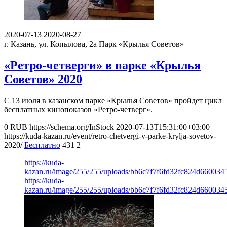
2020-07-13
2020-08-27
г. Казань, ул. Копылова, 2а
Парк «Крылья Советов»
«Ретро-четверги» в парке «Крылья
Советов» 2020
С 13 июля в казанском парке «Крылья Советов» пройдет цикл
бесплатных кинопоказов «Ретро-четверг».
0
RUB
https://schema.org/InStock
2020-07-13T15:31:00+03:00
https://kuda-kazan.ru/event/retro-chetvergi-v-parke-krylja-sovetov-
2020/
Бесплатно
431
2
https://kuda-
kazan.ru/image/255/255/uploads/bb6c7f7f6fd32fc824d660034
https://kuda-
kazan.ru/image/255/255/uploads/bb6c7f7f6fd32fc824d660034