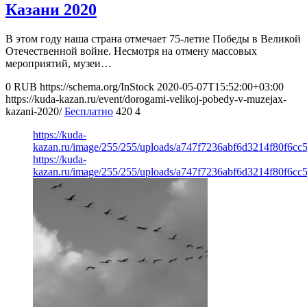
Казани 2020
В этом году наша страна отмечает 75-летие Победы в Великой
Отечественной войне. Несмотря на отмену массовых
мероприятий, музеи…
0
RUB
https://schema.org/InStock
2020-05-07T15:52:00+03:00
https://kuda-kazan.ru/event/dorogami-velikoj-pobedy-v-muzejax-
kazani-2020/
Бесплатно
420
4
https://kuda-
kazan.ru/image/255/255/uploads/a747f7236abf6d3214f80f6cc
https://kuda-
kazan.ru/image/255/255/uploads/a747f7236abf6d3214f80f6cc