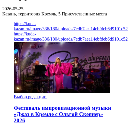
2026-05-25
Казань, территория Кремль, 5
Присутственные места
https://kuda-
kazan.ru/image/336/180/uploads/7edb7aea14ebfdeb6d9101c5
https://kuda-
kazan.ru/image/336/180/uploads/7edb7aea14ebfdeb6d9101c5
Выбор редакции
Фестиваль импровизационной музыки
«Джаз в Кремле с Ольгой Скепнер»
2026