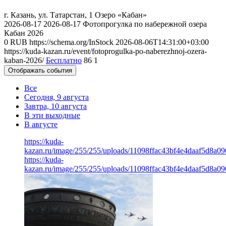
г. Казань, ул. Татарстан, 1
Озеро «Кабан»
2026-08-17
2026-08-17
Фотопрогулка по набережной озера
Кабан 2026
0
RUB
https://schema.org/InStock
2026-08-06T14:31:00+03:00
https://kuda-kazan.ru/event/fotoprogulka-po-naberezhnoj-ozera-
kaban-2026/
Бесплатно
86
1
Отображать события
Все
Сегодня, 9 августа
Завтра, 10 августа
В эти выходные
В августе
https://kuda-
kazan.ru/image/255/255/uploads/11098ffac43bf4e4daaf5d8a09
https://kuda-
kazan.ru/image/255/255/uploads/11098ffac43bf4e4daaf5d8a09