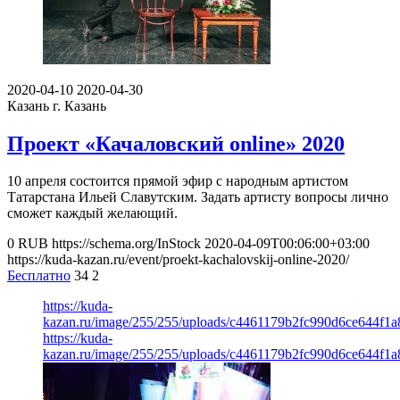
2020-04-10
2020-04-30
Казань
г. Казань
Проект «Качаловский online» 2020
10 апреля состоится прямой эфир с народным артистом
Татарстана Ильей Славутским. Задать артисту вопросы лично
сможет каждый желающий.
0
RUB
https://schema.org/InStock
2020-04-09T00:06:00+03:00
https://kuda-kazan.ru/event/proekt-kachalovskij-online-2020/
Бесплатно
34
2
https://kuda-
kazan.ru/image/255/255/uploads/c4461179b2fc990d6ce644f1a
https://kuda-
kazan.ru/image/255/255/uploads/c4461179b2fc990d6ce644f1a