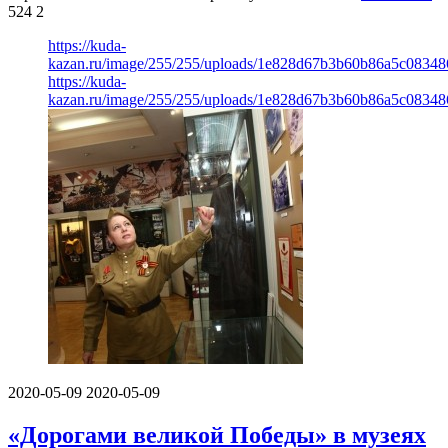
524
2
https://kuda-
kazan.ru/image/255/255/uploads/1e828d67b3b60b86a5c08348
https://kuda-
kazan.ru/image/255/255/uploads/1e828d67b3b60b86a5c08348
2020-05-09
2020-05-09
«Дорогами великой Победы» в музеях