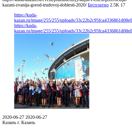
kazani-zvanija-gorod-trudovoj-doblesti-2020/
Бесплатно
2.5K
17
https://kuda-
kazan.ru/image/255/255/uploads/33c22b2c95fca4336861d08e
https://kuda-
kazan.ru/image/255/255/uploads/33c22b2c95fca4336861d08e
2020-06-27
2020-06-27
Казань
г. Казань