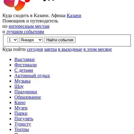
Куда сходить в Казани. Афиша
Казани
Помощник и путеводитель
по
интересным местам
и
лучшим событиям
Куда пойти
сегодня
завтра
в выходные
в этом месяце
Выставки
Фестивали
С детьми
Активный отдых
Музыка
Шоу
Праздники
Образование
Кино
Музеи
Парки
Погулять
Туристу
Театры