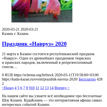
2020-03-21
2020-03-21
Казань
г. Казань
Праздник «Навруз» 2020
21 марта в Казани состоится республиканский праздник
«Навруз». Один из древнейших праздников тюркских
и иранских народов, включенный в репрезентативный
список…
0
RUB
https://schema.org/InStock
2020-03-11T19:58:00+03:00
https://kuda-kazan.ru/event/prazdnik-navruz-2020/
Бесплатно
428
2
<Назад
4
5
6
7
8
9
10
11
12
13
14
Вперед >
На нашем сайте вы узнаете всё необходимое про бесплатные
Шоу Казани. КудаКазань — это интерактивная афиша самых
интересных событий Казани.