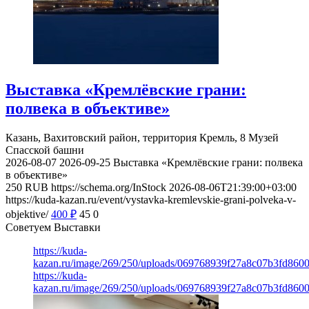
Выставка «Кремлёвские грани:
полвека в объективе»
Казань, Вахитовский район, территория Кремль, 8
Музей
Спасской башни
2026-08-07
2026-09-25
Выставка «Кремлёвские грани: полвека
в объективе»
250
RUB
https://schema.org/InStock
2026-08-06T21:39:00+03:00
https://kuda-kazan.ru/event/vystavka-kremlevskie-grani-polveka-v-
objektive/
400
₽
45
0
Советуем Выставки
https://kuda-
kazan.ru/image/269/250/uploads/069768939f27a8c07b3fd860
https://kuda-
kazan.ru/image/269/250/uploads/069768939f27a8c07b3fd860