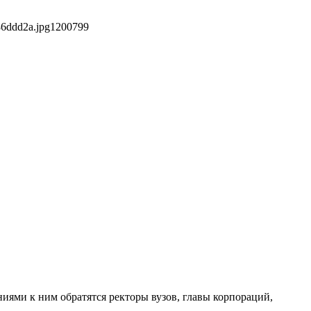
86ddd2a.jpg
1200
799
иями к ним обратятся ректоры вузов, главы корпораций,