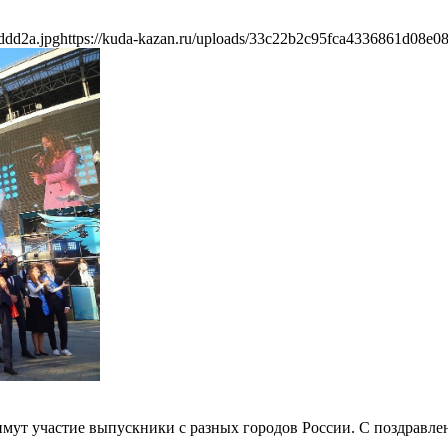
ddd2a.jpg
https://kuda-kazan.ru/uploads/33c22b2c95fca4336861d08e0
мут участие выпускники с разных городов России. С поздравлен