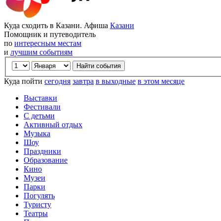
Куда сходить в Казани. Афиша
Казани
Помощник и путеводитель
по
интересным местам
и
лучшим событиям
Куда пойти
сегодня
завтра
в выходные
в этом месяце
Выставки
Фестивали
С детьми
Активный отдых
Музыка
Шоу
Праздники
Образование
Кино
Музеи
Парки
Погулять
Туристу
Театры