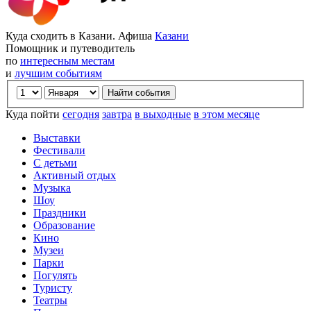
Куда сходить в Казани. Афиша
Казани
Помощник и путеводитель
по
интересным местам
и
лучшим событиям
Куда пойти
сегодня
завтра
в выходные
в этом месяце
Выставки
Фестивали
С детьми
Активный отдых
Музыка
Шоу
Праздники
Образование
Кино
Музеи
Парки
Погулять
Туристу
Театры