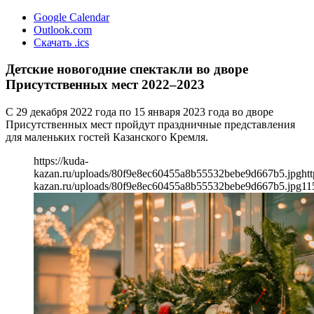
Google Calendar
Outlook.com
Скачать .ics
Детские новогодние спектакли во дворе
Присутственных мест 2022–2023
С 29 декабря 2022 года по 15 января 2023 года во дворе
Присутственных мест пройдут праздничные представления
для маленьких гостей Казанского Кремля.
https://kuda-
kazan.ru/uploads/80f9e8ec60455a8b55532bebe9d667b5.jpg
htt
kazan.ru/uploads/80f9e8ec60455a8b55532bebe9d667b5.jpg
11