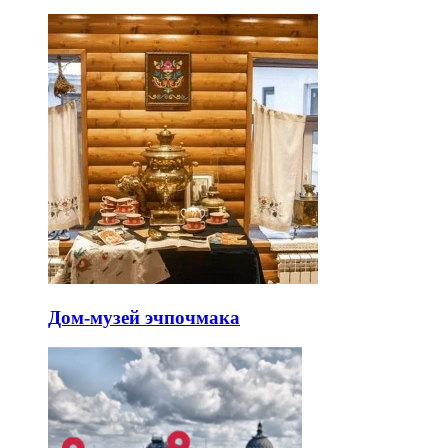
Дом-музей эчпочмака