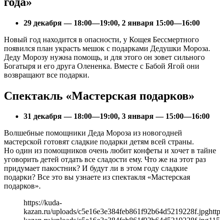
года»
29 декабря — 18:00—19:00, 2 января 15:00—16:00
Новый год находится в опасности, у Кощея Бессмертного
появился план украсть мешок с подарками Дедушки Мороза.
Деду Морозу нужна помощь, и для этого он зовет сильного
Богатыря и его друга Олененка. Вместе с Бабой Ягой они
возвращают все подарки.
Спектакль «Мастерская подарков»
31 декабря — 18:00—19:00, 3 января — 15:00—16:00
Волшебные помощники Деда Мороза из новогодней
мастерской готовят сладкие подарки детям всей страны.
Но один из помощников очень любит конфеты и хочет в тайне
уговорить детей отдать все сладости ему. Что же на этот раз
придумает пакостник? И будут ли в этом году сладкие
подарки? Все это вы узнаете из спектакля «Мастерская
подарков».
https://kuda-
kazan.ru/uploads/c5e16e3e384feb861f92b64d5219228f.jpg
htt