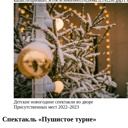
kazan.ru/uploads/c5e16e3e384feb861f92b64d5219228f.jpg
11
Детские новогодние спектакли во дворе
Присутственных мест 2022–2023
Спектакль «Пушистое турне»