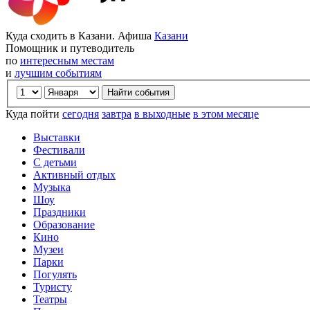
Куда сходить в Казани. Афиша
Казани
Помощник и путеводитель
по
интересным местам
и
лучшим событиям
Куда пойти
сегодня
завтра
в выходные
в этом месяце
Выставки
Фестивали
С детьми
Активный отдых
Музыка
Шоу
Праздники
Образование
Кино
Музеи
Парки
Погулять
Туристу
Театры