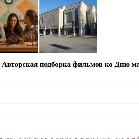
 Авторская подборка фильмов ко Дню ма
ругим людям было проще принять решение по поводу посещения! Ра