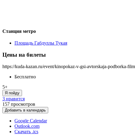
Станция метро
Площадь Габдуллы Тукая
Цены на билеты
https://kuda-kazan.ru/event/kinopokaz-v-gsi-avtorskaja-podborka-fil
Бесплатно
5+
Я пойду
3 нравится
157
просмотров
Добавить в календарь
Google Calendar
Outlook.com
Скачать .ics