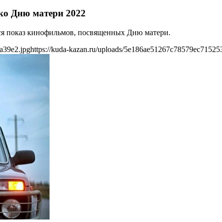
ко Дню матери 2022
ится показ кинофильмов, посвященных Дню матери.
a39e2.jpg
https://kuda-kazan.ru/uploads/5e186ae51267c78579ec71525