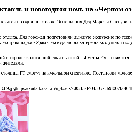
такль и новогодняя ночь на «Черном оз
ткрытия праздничных елок. Огни на них Дед Мороз и Снегурочк
о отдыха. Для горожан подготовили лыжную экскурсию по терр
экстрим-парка «Урам», экскурсию на катере на воздушной поду
ой в городе экологичной елки высотой в 4 метра. Она появится
й жителями.
столицы РТ смогут на кукольном спектакле. Постановка молодежн
d6b9.jpg
https://kuda-kazan.ru/uploads/ad02f3af4043057cb9f007b0f64