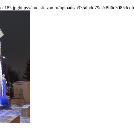
cc185.jpg
https://kuda-kazan.ru/uploads/b935dbdd79c2c8b6c30853cd