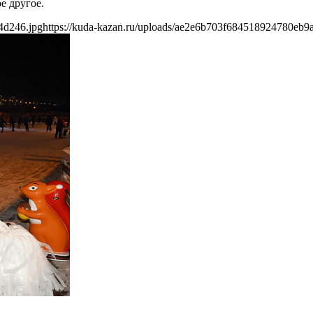
е другое.
4d246.jpg
https://kuda-kazan.ru/uploads/ae2e6b703f684518924780eb9