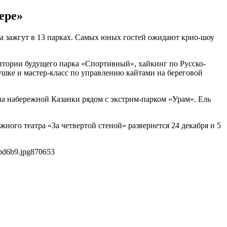
ере»
а зажгут в 13 парках. Самых юных гостей ожидают крио-шоу
итории будущего парка «Спортивный», хайкинг по Русско-
шке и мастер-класс по управлению кайтами на береговой
 на набережной Казанки рядом с экстрим-парком «Урам». Ель
ого театра «За четвертой стеной» развернется 24 декабря и 5
bd6b9.jpg
870
653