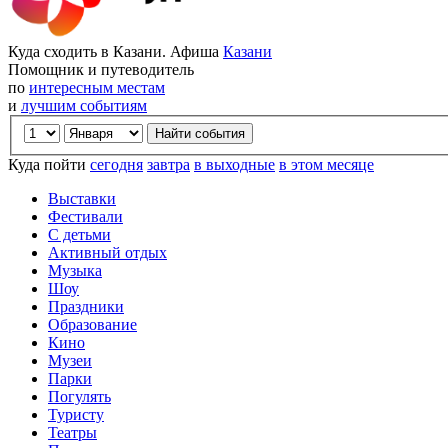
Куда сходить в Казани. Афиша
Казани
Помощник и путеводитель
по
интересным местам
и
лучшим событиям
Куда пойти
сегодня
завтра
в выходные
в этом месяце
Выставки
Фестивали
С детьми
Активный отдых
Музыка
Шоу
Праздники
Образование
Кино
Музеи
Парки
Погулять
Туристу
Театры