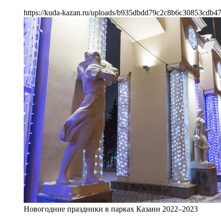
https://kuda-kazan.ru/uploads/b935dbdd79c2c8b6c30853cdb47
Новогодние праздники в парках Казани 2022–2023