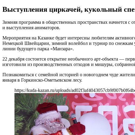
Выступления циркачей, кукольный спек
Зимняя программа в общественных пространствах начнется с о
и выступления аниматоров.
Мероприятия на Казанке будет интересны любителям активног
Немецкой Швейцарии, зимний волейбол и турнир по снежкам у 
линии будущего парка «Манзара».
22 декабря состоится открытие необычного арт-объекта — перв
изготовили из производственных отходов и мишуры, собранно
Познакомиться с семейной историей о новогоднем чуде жители 
января в Горкинско-Ометьевском лесу.
https://kuda-kazan.ru/uploads/ad02f3af4043057cb9f007b0f64b