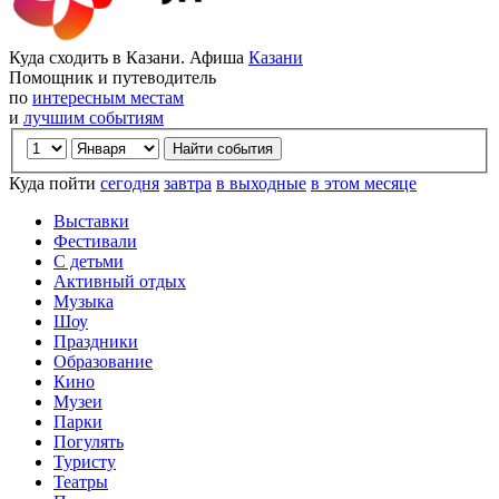
Куда сходить в Казани. Афиша
Казани
Помощник и путеводитель
по
интересным местам
и
лучшим событиям
Куда пойти
сегодня
завтра
в выходные
в этом месяце
Выставки
Фестивали
С детьми
Активный отдых
Музыка
Шоу
Праздники
Образование
Кино
Музеи
Парки
Погулять
Туристу
Театры