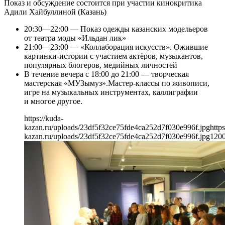
Показ и обсуждение состоится при участии кинокритика
Адили Хайбуллиной (Казань)
20:30—22:00 — Показ одежды казанских модельеров
от театра моды «Ильдан лик»
21:00—23:00 — «Коллаборация искусств». Ожившие
картинки-истории с участием актёров, музыкантов,
популярных блогеров, медийных личностей
В течение вечера с 18:00 до 21:00 — творческая
мастерская «МУЗымуз».Мастер-классы по живописи,
игре на музыкальных инструментах, каллиграфии
и многое другое.
https://kuda-
kazan.ru/uploads/23df5f32ce75fde4ca252d7f030e996f.jpg
https
kazan.ru/uploads/23df5f32ce75fde4ca252d7f030e996f.jpg
120