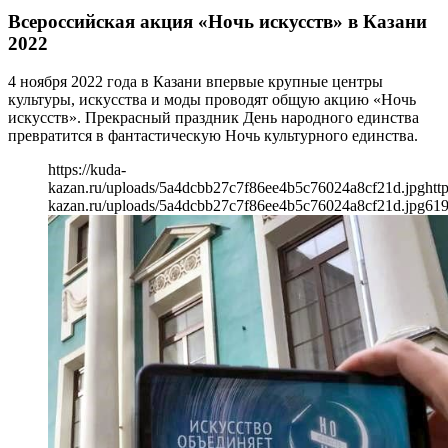
Всероссийская акция «Ночь искусств» в Казани
2022
4 ноября 2022 года в Казани впервые крупные центры
культуры, искусства и моды проводят общую акцию «Ночь
искусств». Прекрасный праздник День народного единства
превратится в фантастическую Ночь культурного единства.
https://kuda-
kazan.ru/uploads/5a4dcbb27c7f86ee4b5c76024a8cf21d.jpg
htt
kazan.ru/uploads/5a4dcbb27c7f86ee4b5c76024a8cf21d.jpg
61