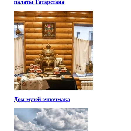
палаты Татарстана
Дом-музей эчпочмака