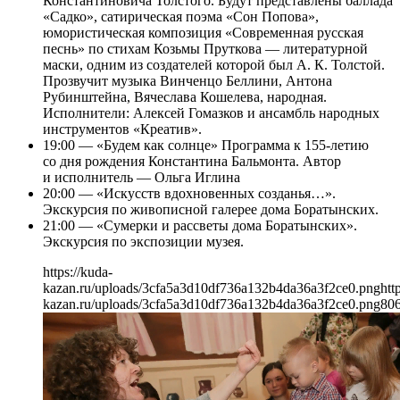
Константиновича Толстого. Будут представлены баллада
«Садко», сатирическая поэма «Сон Попова»,
юмористическая композиция «Современная русская
песнь» по стихам Козьмы Пруткова — литературной
маски, одним из создателей которой был А. К. Толстой.
Прозвучит музыка Винченцо Беллини, Антона
Рубинштейна, Вячеслава Кошелева, народная.
Исполнители: Алексей Гомазков и ансамбль народных
инструментов «Креатив».
19:00 — «Будем как солнце» Программа к 155-летию
со дня рождения Константина Бальмонта. Автор
и исполнитель — Ольга Иглина
20:00 — «Искусств вдохновенных созданья…».
Экскурсия по живописной галерее дома Боратынских.
21:00 — «Сумерки и рассветы дома Боратынских».
Экскурсия по экспозиции музея.
https://kuda-
kazan.ru/uploads/3cfa5a3d10df736a132b4da36a3f2ce0.png
htt
kazan.ru/uploads/3cfa5a3d10df736a132b4da36a3f2ce0.png
80