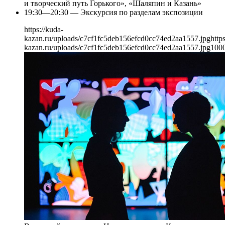
и творческий путь Горького», «Шаляпин и Казань»
19:30—20:30 — Экскурсия по разделам экспозиции
https://kuda-
kazan.ru/uploads/c7cf1fc5deb156efcd0cc74ed2aa1557.jpg
http
kazan.ru/uploads/c7cf1fc5deb156efcd0cc74ed2aa1557.jpg
100