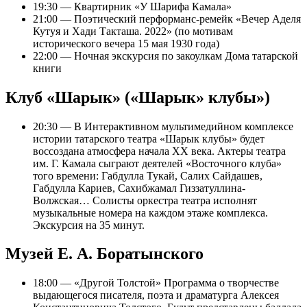
19:30 — Квартирник «У Шарифа Камала»
21:00 — Поэтический перформанс-ремейк «Вечер Аделя
Кутуя и Хади Такташа. 2022» (по мотивам
исторического вечера 15 мая 1930 года)
22:00 — Ночная экскурсия по закоулкам Дома татарской
книги
Клуб «Шарык» («Шарык» клубы»)
20:30 — В Интерактивном мультимедийном комплексе
истории татарского театра «Шарык клубы» будет
воссоздана атмосфера начала XX века. Актеры театра
им. Г. Камала сыграют деятелей «Восточного клуба»
того времени: Габдулла Тукай, Салих Сайдашев,
Габдулла Кариев, Сахибжамал Гиззатуллина-
Волжская… Солисты оркестра театра исполнят
музыкальные номера на каждом этаже комплекса.
Экскурсия на 35 минут.
Музей Е. А. Боратынского
18:00 — «Другой Толстой» Программа о творчестве
выдающегося писателя, поэта и драматурга Алексея