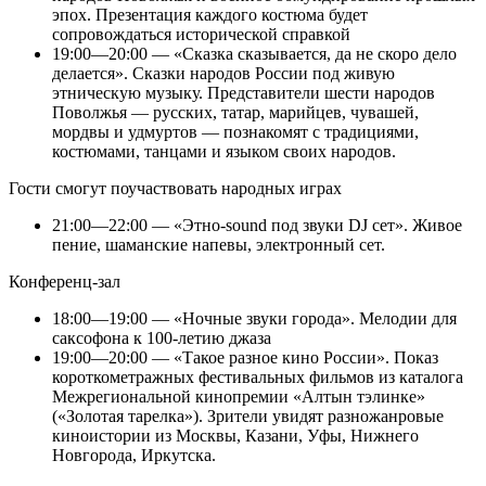
эпох. Презентация каждого костюма будет
сопровождаться исторической справкой
19:00—20:00 — «Сказка сказывается, да не скоро дело
делается». Сказки народов России под живую
этническую музыку. Представители шести народов
Поволжья — русских, татар, марийцев, чувашей,
мордвы и удмуртов — познакомят с традициями,
костюмами, танцами и языком своих народов.
Гости смогут поучаствовать народных играх
21:00—22:00 — «Этно-sound под звуки DJ сет». Живое
пение, шаманские напевы, электронный сет.
Конференц-зал
18:00—19:00 — «Ночные звуки города». Мелодии для
саксофона к 100-летию джаза
19:00—20:00 — «Такое разное кино России». Показ
короткометражных фестивальных фильмов из каталога
Межрегиональной кинопремии «Алтын тэлинке»
(«Золотая тарелка»). Зрители увидят разножанровые
киноистории из Москвы, Казани, Уфы, Нижнего
Новгорода, Иркутска.