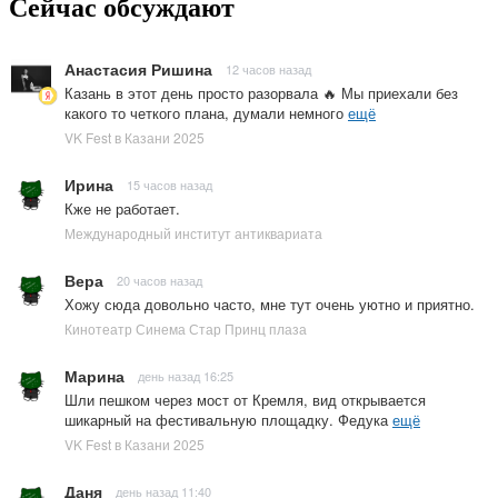
Сейчас обсуждают
Анастасия Ришина
12 часов назад
Казань в этот день просто разорвала 🔥 Мы приехали без
какого то четкого плана, думали немного
ещё
VK Fest в Казани 2025
Ирина
15 часов назад
Кже не работает.
Международный институт антиквариата
Вера
20 часов назад
Хожу сюда довольно часто, мне тут очень уютно и приятно.
Кинотеатр Синема Стар Принц плаза
Марина
день назад 16:25
Шли пешком через мост от Кремля, вид открывается
шикарный на фестивальную площадку. Федука
ещё
VK Fest в Казани 2025
Даня
день назад 11:40