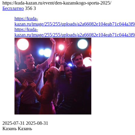
https://kuda-kazan.ru/event/den-kazanskogo-sporta-2025/
Бесплатно
356
3
https://kuda-
kazan.ru/image/255/255/uploads/a2a66082e104eab71c044a3f
https://kuda-
kazan.ru/image/255/255/uploads/a2a66082e104eab71c044a3f
2025-07-31
2025-08-31
Казань
Казань