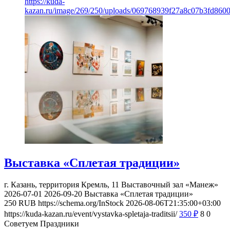
https://kuda-
kazan.ru/image/269/250/uploads/069768939f27a8c07b3fd860
Выставка «Сплетая традиции»
г. Казань, территория Кремль, 11
Выставочный зал «Манеж»
2026-07-01
2026-09-20
Выставка «Сплетая традиции»
250
RUB
https://schema.org/InStock
2026-08-06T21:35:00+03:00
https://kuda-kazan.ru/event/vystavka-spletaja-traditsii/
350
₽
8
0
Советуем Праздники