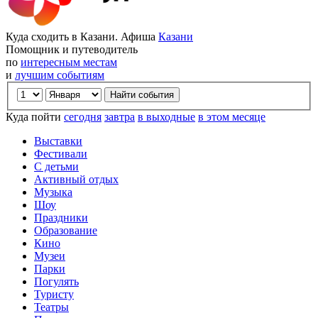
Куда сходить в Казани. Афиша
Казани
Помощник и путеводитель
по
интересным местам
и
лучшим событиям
Куда пойти
сегодня
завтра
в выходные
в этом месяце
Выставки
Фестивали
С детьми
Активный отдых
Музыка
Шоу
Праздники
Образование
Кино
Музеи
Парки
Погулять
Туристу
Театры