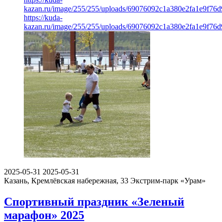
kazan.ru/image/255/255/uploads/69076092c1a380e2fa1e9f76d
https://kuda-
kazan.ru/image/255/255/uploads/69076092c1a380e2fa1e9f76d
2025-05-31
2025-05-31
Казань, Кремлёвская набережная, 33
Экстрим-парк «Урам»
Спортивный праздник «Зеленый
марафон» 2025