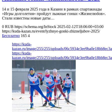
14 и 15 февраля 2025 года в Казани в рамках спартакиады
«Игры долголетия» пройдут лыжные гонки «Жизнелюбов».
Стали известны новые даты…
0
RUB
https://schema.org/InStock
2025-02-12T18:06:00+03:00
https://kuda-kazan.ru/event/lyzhnye-gonki-zhizneljubov-2025/
Бесплатно
165
4
https://kuda-
kazan.ru/image/255/255/uploads/06c5934e3ee9ba0e18bb8ec3a
https://kuda-
kazan.ru/image/255/255/uploads/06c5934e3ee9ba0e18bb8ec3a