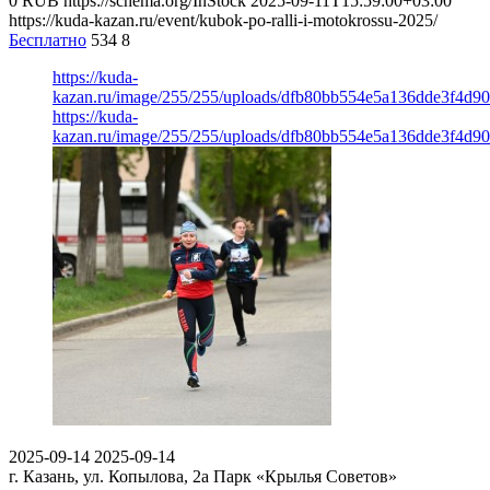
0
RUB
https://schema.org/InStock
2025-09-11T15:59:00+03:00
https://kuda-kazan.ru/event/kubok-po-ralli-i-motokrossu-2025/
Бесплатно
534
8
https://kuda-
kazan.ru/image/255/255/uploads/dfb80bb554e5a136dde3f4d90
https://kuda-
kazan.ru/image/255/255/uploads/dfb80bb554e5a136dde3f4d90
2025-09-14
2025-09-14
г. Казань, ул. Копылова, 2а
Парк «Крылья Советов»