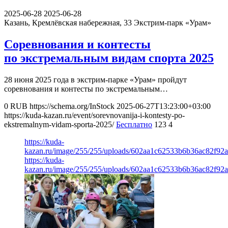
2025-06-28
2025-06-28
Казань, Кремлёвская набережная, 33
Экстрим-парк «Урам»
Соревнования и контесты
по экстремальным видам спорта 2025
28 июня 2025 года в экстрим-парке «Урам» пройдут
соревнования и контесты по экстремальным…
0
RUB
https://schema.org/InStock
2025-06-27T13:23:00+03:00
https://kuda-kazan.ru/event/sorevnovanija-i-kontesty-po-
ekstremalnym-vidam-sporta-2025/
Бесплатно
123
4
https://kuda-
kazan.ru/image/255/255/uploads/602aa1c62533b6b36ac82f92a
https://kuda-
kazan.ru/image/255/255/uploads/602aa1c62533b6b36ac82f92a