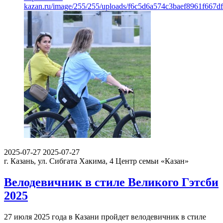
kazan.ru/image/255/255/uploads/f6c5d6a574c3baef8961f667d
2025-07-27
2025-07-27
г. Казань, ул. Сибгата Хакима, 4
Центр семьи «Казан»
Велодевичник в стиле Великого Гэтсби
2025
27 июля 2025 года в Казани пройдет велодевичник в стиле