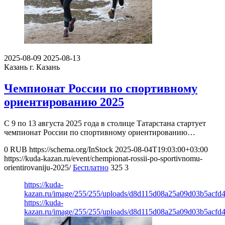
2025-08-09
2025-08-13
Казань
г. Казань
Чемпионат России по спортивному
ориентированию 2025
С 9 по 13 августа 2025 года в столице Татарстана стартует
чемпионат России по спортивному ориентированию…
0
RUB
https://schema.org/InStock
2025-08-04T19:03:00+03:00
https://kuda-kazan.ru/event/chempionat-rossii-po-sportivnomu-
orientirovaniju-2025/
Бесплатно
325
3
https://kuda-
kazan.ru/image/255/255/uploads/d8d115d08a25a09d03b5acfd
https://kuda-
kazan.ru/image/255/255/uploads/d8d115d08a25a09d03b5acfd