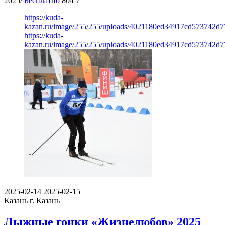
2025/
Бесплатно
804
7
https://kuda-
kazan.ru/image/255/255/uploads/4021180ed34917cd573742d7
https://kuda-
kazan.ru/image/255/255/uploads/4021180ed34917cd573742d7
2025-02-14
2025-02-15
Казань
г. Казань
Лыжные гонки «Жизнелюбов» 2025