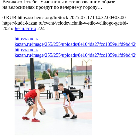
Великого Гэтсби. Участницы в стилизованном образе
на велосипедах проедут по вечернему городу…
0
RUB
https://schema.org/InStock
2025-07-17T14:32:00+03:00
https://kuda-kazan.ru/event/velodevichnik-v-stile-velikogo-getsbi-
2025/
Бесплатно
224
1
https://kuda-
kazan.ru/image/255/255/uploads/8e104da27fcc1859e1fd9bd42
https://kuda-
kazan.ru/image/255/255/uploads/8e104da27fcc1859e1fd9bd42