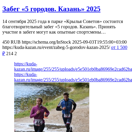
Забег «5 городов. Казань» 2025
14 сентября 2025 года в парке «Крылья Советов» состоится
благотворительный забег «5 городов. Казань». Принять
участие в забеге могут как опытные спортсмены…
450
RUB
https://schema.org/InStock
2025-09-03T19:55:00+03:00
https://kuda-kazan.ru/event/zabeg-5-gorodov-kazan-2025/
от 1 500
₽
214
2
https://kuda-
kazan.ru/image/255/255/uploads/e5e501eb0ba86969e2cad62ba
https://kuda-
kazan.ru/image/255/255/uploads/e5e501eb0ba86969e2cad62ba