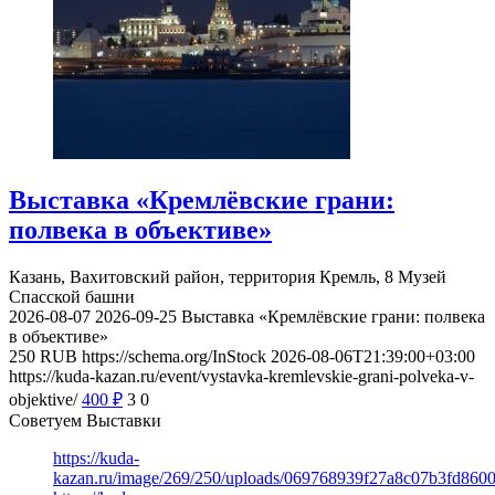
Выставка «Кремлёвские грани:
полвека в объективе»
Казань, Вахитовский район, территория Кремль, 8
Музей
Спасской башни
2026-08-07
2026-09-25
Выставка «Кремлёвские грани: полвека
в объективе»
250
RUB
https://schema.org/InStock
2026-08-06T21:39:00+03:00
https://kuda-kazan.ru/event/vystavka-kremlevskie-grani-polveka-v-
objektive/
400
₽
3
0
Советуем Выставки
https://kuda-
kazan.ru/image/269/250/uploads/069768939f27a8c07b3fd860