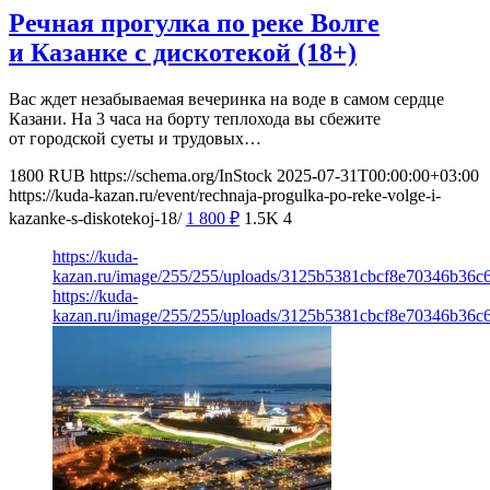
Речная прогулка по реке Волге
и Казанке с дискотекой (18+)
Вас ждет незабываемая вечеринка на воде в самом сердце
Казани. На 3 часа на борту теплохода вы сбежите
от городской суеты и трудовых…
1800
RUB
https://schema.org/InStock
2025-07-31T00:00:00+03:00
https://kuda-kazan.ru/event/rechnaja-progulka-po-reke-volge-i-
kazanke-s-diskotekoj-18/
1 800
₽
1.5K
4
https://kuda-
kazan.ru/image/255/255/uploads/3125b5381cbcf8e70346b36c
https://kuda-
kazan.ru/image/255/255/uploads/3125b5381cbcf8e70346b36c