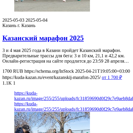
2025-05-03
2025-05-04
Казань
г. Казань
Казанский марафон 2025
3 и 4 мая 2025 года в Казани пройдет Казанский марафон.
Предварительные трассы для бега: 3 и 10 км, 21,1 и 42,2 км.
Онлайн-регистрация на сайте продлится до 23:59 28 апреля…
1700
RUB
https://schema.org/InStock
2025-04-21T19:05:00+03:00
https://kuda-kazan.ru/event/kazanskij-marafon-2025/
от 1 700
₽
1.1K
1
https://kuda-
kazan.ru/image/255/255/uploads/fc31859690d0f29c7e9aeb8da
https://kuda-
kazan.ru/image/255/255/uploads/fc31859690d0f29c7e9aeb8da