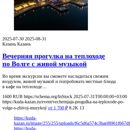
2025-07-30
2025-08-31
Казань
Казань
Вечерняя прогулка на теплоходе
по Волге с живой музыкой
Во время экскурсии вы сможете насладиться свежим
воздухом, живой музыкой и попробовать местные блюда
в кафе на теплоходе…
1600
RUB
https://schema.org/InStock
2025-07-31T00:00:00+03:00
https://kuda-kazan.ru/event/vechernjaja-progulka-na-teploxode-po-
volge-s-zhivoj-muzykoj/
от 1 700
₽
8.2K
13
https://kuda-
kazan.ru/image/255/255/uploads/f6c5d6a574c3baef8961f667d
https://kuda-