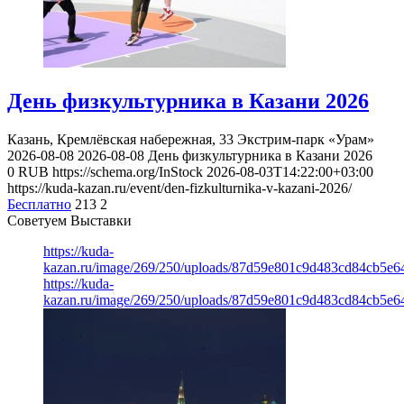
День физкультурника в Казани 2026
Казань, Кремлёвская набережная, 33
Экстрим-парк «Урам»
2026-08-08
2026-08-08
День физкультурника в Казани 2026
0
RUB
https://schema.org/InStock
2026-08-03T14:22:00+03:00
https://kuda-kazan.ru/event/den-fizkulturnika-v-kazani-2026/
Бесплатно
213
2
Советуем Выставки
https://kuda-
kazan.ru/image/269/250/uploads/87d59e801c9d483cd84cb5e6
https://kuda-
kazan.ru/image/269/250/uploads/87d59e801c9d483cd84cb5e6