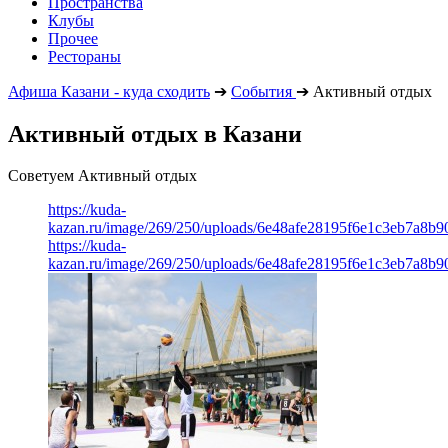
Пространства
Клубы
Прочее
Рестораны
Афиша Казани - куда сходить
➔
События
➔
Активный отдых
Активный отдых в Казани
Советуем Активный отдых
https://kuda-
kazan.ru/image/269/250/uploads/6e48afe28195f6e1c3eb7a8b9
https://kuda-
kazan.ru/image/269/250/uploads/6e48afe28195f6e1c3eb7a8b9