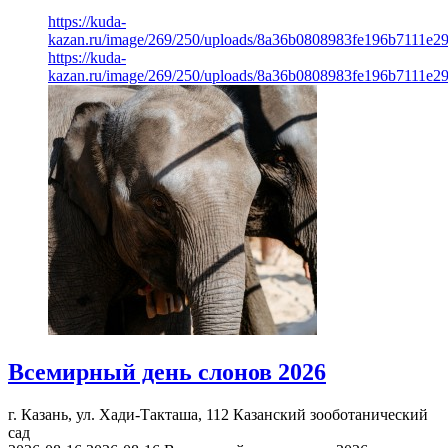
https://kuda-
kazan.ru/image/269/250/uploads/8a36b0808983fe196b7111e2
https://kuda-
kazan.ru/image/269/250/uploads/8a36b0808983fe196b7111e2
Всемирный день слонов 2026
г. Казань, ул. Хади-Такташа, 112
Казанский зооботанический
сад