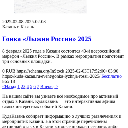
2025-02-08
2025-02-08
Казань
г. Казань
Гонка «Лыжня России» 2025
8 февраля 2025 года в Казани состоится 43-й всероссийский
марафон «Лыжня России». В рамках мероприятия подготовят
три основных площадки.
0
RUB
https://schema.org/InStock
2025-02-03T17:52:00+03:00
https://kuda-kazan.ru/event/gonka-lyzhnja-rossii-2025/
Бесплатно
865
18
<Назад
1
2
3
4
5
6
7
Вперед >
На нашем сайте вы узнаете всё необходимое про активный
отдых в Казани. КудаКазань — это интерактивная афиша
самых интересных событий Казани.
КудаКазань собирает информацию о лучших развлечениях и
мероприятих Казани. На этой странице перечислены
активный отдых в Казани которые проходят сегодня, либо