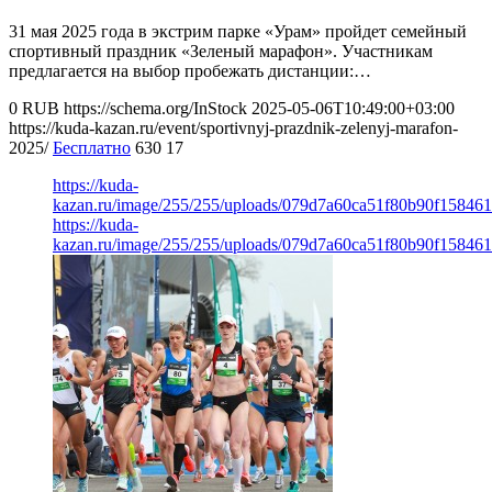
31 мая 2025 года в экстрим парке «Урам» пройдет семейный
спортивный праздник «Зеленый марафон». Участникам
предлагается на выбор пробежать дистанции:…
0
RUB
https://schema.org/InStock
2025-05-06T10:49:00+03:00
https://kuda-kazan.ru/event/sportivnyj-prazdnik-zelenyj-marafon-
2025/
Бесплатно
630
17
https://kuda-
kazan.ru/image/255/255/uploads/079d7a60ca51f80b90f158461
https://kuda-
kazan.ru/image/255/255/uploads/079d7a60ca51f80b90f158461