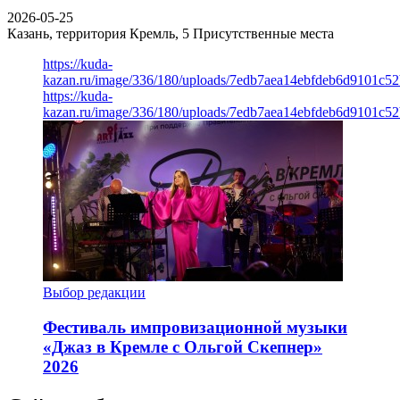
2026-05-25
Казань, территория Кремль, 5
Присутственные места
https://kuda-
kazan.ru/image/336/180/uploads/7edb7aea14ebfdeb6d9101c5
https://kuda-
kazan.ru/image/336/180/uploads/7edb7aea14ebfdeb6d9101c5
Выбор редакции
Фестиваль импровизационной музыки
«Джаз в Кремле с Ольгой Скепнер»
2026