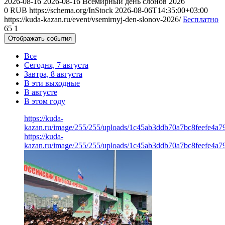
2026-08-16
2026-08-16
Всемирный день слонов 2026
0
RUB
https://schema.org/InStock
2026-08-06T14:35:00+03:00
https://kuda-kazan.ru/event/vsemirnyj-den-slonov-2026/
Бесплатно
65
1
Отображать события
Все
Сегодня, 7 августа
Завтра, 8 августа
В эти выходные
В августе
В этом году
https://kuda-
kazan.ru/image/255/255/uploads/1c45ab3ddb70a7bc8feefe4a7
https://kuda-
kazan.ru/image/255/255/uploads/1c45ab3ddb70a7bc8feefe4a7