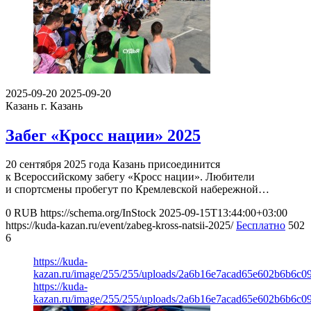
2025-09-20
2025-09-20
Казань
г. Казань
Забег «Кросс нации» 2025
20 сентября 2025 года Казань присоединится
к Всероссийскому забегу «Кросс нации». Любители
и спортсмены пробегут по Кремлевской набережной…
0
RUB
https://schema.org/InStock
2025-09-15T13:44:00+03:00
https://kuda-kazan.ru/event/zabeg-kross-natsii-2025/
Бесплатно
502
6
https://kuda-
kazan.ru/image/255/255/uploads/2a6b16e7acad65e602b6b6c0
https://kuda-
kazan.ru/image/255/255/uploads/2a6b16e7acad65e602b6b6c0