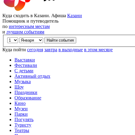
Куда сходить в Казани. Афиша
Казани
Помощник и путеводитель
по
интересным местам
и
лучшим событиям
Куда пойти
сегодня
завтра
в выходные
в этом месяце
Выставки
Фестивали
С детьми
Активный отдых
Музыка
Шоу
Праздники
Образование
Кино
Музеи
Парки
Погулять
Туристу
Театры