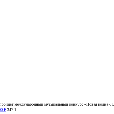
ll пройдет международный музыкальный конкурс «Новая волна». 
00
₽
347
1