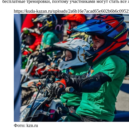
бесплатные тренировки, поэтому участниками могут стать все ж
https://kuda-kazan.ru/uploads/2a6b16e7acad65e602b6b6c0952
Фото: kzn.ru