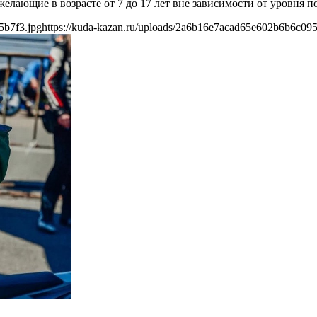
елающие в возрасте от 7 до 17 лет вне зависимости от уровня п
5b7f3.jpg
https://kuda-kazan.ru/uploads/2a6b16e7acad65e602b6b6c09