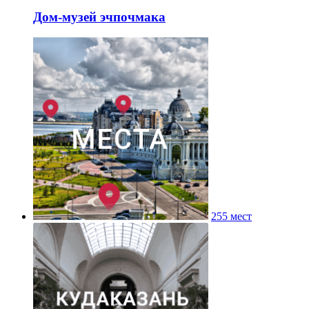
Дом-музей эчпочмака
255 мест