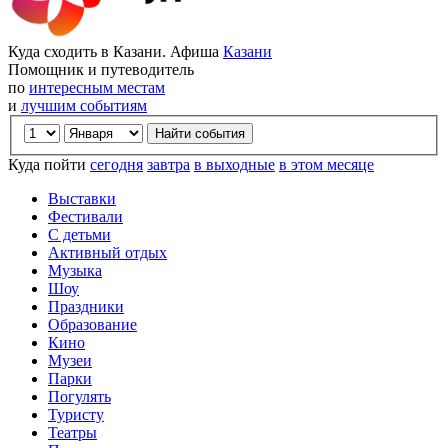
Куда сходить в Казани. Афиша
Казани
Помощник и путеводитель
по
интересным местам
и
лучшим событиям
Куда пойти
сегодня
завтра
в выходные
в этом месяце
Выставки
Фестивали
С детьми
Активный отдых
Музыка
Шоу
Праздники
Образование
Кино
Музеи
Парки
Погулять
Туристу
Театры