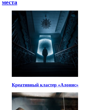
места
Креативный кластер «Адонис»