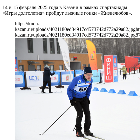
14 и 15 февраля 2025 года в Казани в рамках спартакиады
«Игры долголетия» пройдут лыжные гонки «Жизнелюбов».
https://kuda-
kazan.ru/uploads/4021180ed34917cd573742d772a29a82.jpg
ht
kazan.ru/uploads/4021180ed34917cd573742d772a29a82.jpg
8