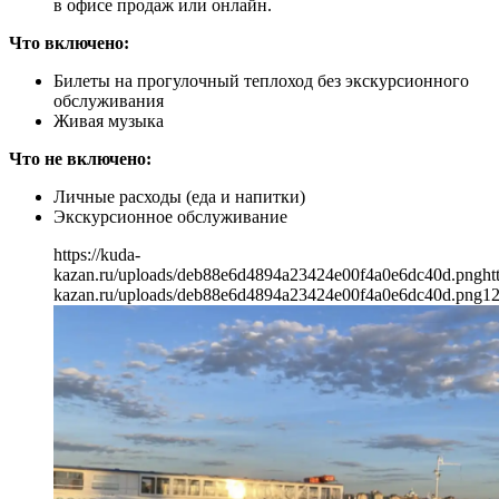
в офисе продаж или онлайн.
Что включено:
Билеты на прогулочный теплоход без экскурсионного
обслуживания
Живая музыка
Что не включено:
Личные расходы (еда и напитки)
Экскурсионное обслуживание
https://kuda-
kazan.ru/uploads/deb88e6d4894a23424e00f4a0e6dc40d.png
ht
kazan.ru/uploads/deb88e6d4894a23424e00f4a0e6dc40d.png
1