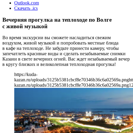
Outlook.com
Скачать .ics
Вечерняя прогулка на теплоходе по Волге
с живой музыкой
Во время экскурсии вы сможете насладиться свежим
воздухом, живой музыкой и попробовать местные блюда
в кафе на теплоходе. Не забудьте принести камеру, чтобы
запечатлеть красивые виды и сделать незабываемые снимки
Казани в свете вечерних огней. Вас ждет незабываемый вечер
в кругу близких и великолепная теплоходная прогулка!
https://kuda-
kazan.ru/uploads/3125b5381cbcf8e70346b36c6a02569a.png
ht
kazan.ru/uploads/3125b5381cbcf8e70346b36c6a02569a.png
1