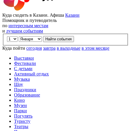
Куда сходить в Казани. Афиша
Казани
Помощник и путеводитель
по
интересным местам
и
лучшим событиям
Куда пойти
сегодня
завтра
в выходные
в этом месяце
Выставки
Фестивали
С детьми
Активный отдых
Музыка
Шоу
Праздники
Образование
Кино
Музеи
Парки
Погулять
Туристу
Театры