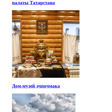
палаты Татарстана
Дом-музей эчпочмака