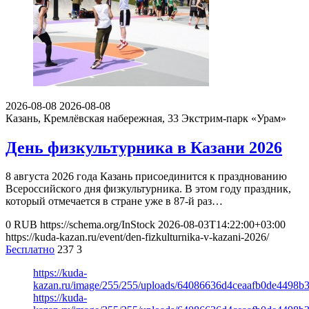
2026-08-08
2026-08-08
Казань, Кремлёвская набережная, 33
Экстрим-парк «Урам»
День физкультурника в Казани 2026
8 августа 2026 года Казань присоединится к празднованию
Всероссийского дня физкультурника. В этом году праздник,
который отмечается в стране уже в 87-й раз…
0
RUB
https://schema.org/InStock
2026-08-03T14:22:00+03:00
https://kuda-kazan.ru/event/den-fizkulturnika-v-kazani-2026/
Бесплатно
237
3
https://kuda-
kazan.ru/image/255/255/uploads/64086636d4ceaafb0de4498b
https://kuda-