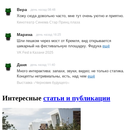
Вера
день назад 08:48
Хожу сюда довольно часто, мне тут очень уютно и приятно.
Кинотеатр Синема Стар Принц плаза
Марина
день назад 16:25
Шли пешком через мост от Кремля, вид открывается
шикарный на фестивальную площадку. Федука
ещё
VK Fest в Казани 2025
Даня
день назад 11:40
Много интерактива: запахи, звуки, видео; не только статика.
Концепты нетривиальны, есть, над чем
ещё
Выставка «Черновик будущего»
Интересные
статьи и публикации