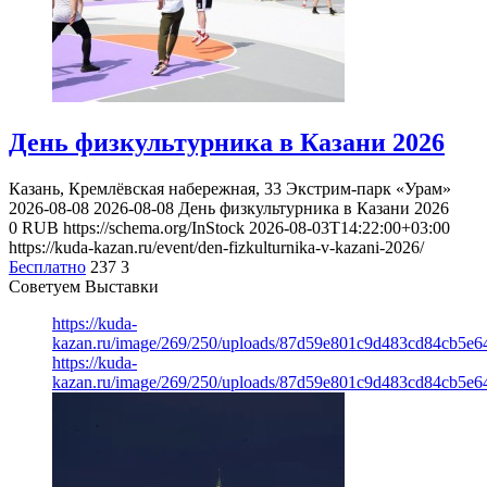
День физкультурника в Казани 2026
Казань, Кремлёвская набережная, 33
Экстрим-парк «Урам»
2026-08-08
2026-08-08
День физкультурника в Казани 2026
0
RUB
https://schema.org/InStock
2026-08-03T14:22:00+03:00
https://kuda-kazan.ru/event/den-fizkulturnika-v-kazani-2026/
Бесплатно
237
3
Советуем Выставки
https://kuda-
kazan.ru/image/269/250/uploads/87d59e801c9d483cd84cb5e6
https://kuda-
kazan.ru/image/269/250/uploads/87d59e801c9d483cd84cb5e6