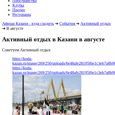
Пространства
Клубы
Прочее
Рестораны
Афиша Казани - куда сходить
➔
События
➔
Активный отдых
➔
В августе
Активный отдых в Казани в августе
Советуем Активный отдых
https://kuda-
kazan.ru/image/269/250/uploads/6e48afe28195f6e1c3eb7a8b9
https://kuda-
kazan.ru/image/269/250/uploads/6e48afe28195f6e1c3eb7a8b9