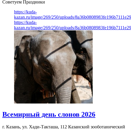
Советуем Праздники
https://kuda-
kazan.ru/image/269/250/uploads/8a36b0808983fe196b7111e2
https://kuda-
kazan.ru/image/269/250/uploads/8a36b0808983fe196b7111e2
Всемирный день слонов 2026
г. Казань, ул. Хади-Такташа, 112
Казанский зооботанический