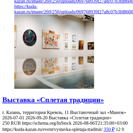
kazan.ru/image/269/250/uploads/069768939f27a8c07b3fd860
https://kuda-
kazan.ru/image/269/250/uploads/069768939f27a8c07b3fd860
Выставка «Сплетая традиции»
г. Казань, территория Кремль, 11
Выставочный зал «Манеж»
2026-07-01
2026-09-20
Выставка «Сплетая традиции»
250
RUB
https://schema.org/InStock
2026-08-06T21:35:00+03:00
https://kuda-kazan.ru/event/vystavka-spletaja-traditsii/
350
₽
12
0