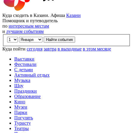
Куда сходить в Казани. Афиша
Казани
Помощник и путеводитель
по
интересным местам
и
лучшим событиям
Куда пойти
сегодня
завтра
в выходные
в этом месяце
Выставки
Фестивали
С детьми
Активный отдых
Музыка
Шоу
Праздники
Образование
Кино
Музеи
Парки
Погулять
Туристу
Театры