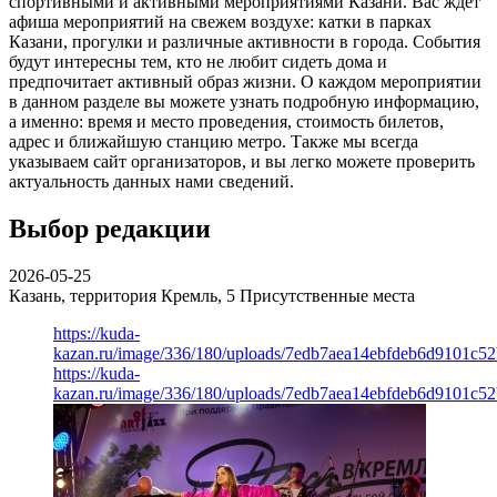
спортивными и активными мероприятиями Казани. Вас ждет
афиша мероприятий на свежем воздухе: катки в парках
Казани, прогулки и различные активности в города. События
будут интересны тем, кто не любит сидеть дома и
предпочитает активный образ жизни. О каждом мероприятии
в данном разделе вы можете узнать подробную информацию,
а именно: время и место проведения, стоимость билетов,
адрес и ближайшую станцию метро. Также мы всегда
указываем сайт организаторов, и вы легко можете проверить
актуальность данных нами сведений.
Выбор редакции
2026-05-25
Казань, территория Кремль, 5
Присутственные места
https://kuda-
kazan.ru/image/336/180/uploads/7edb7aea14ebfdeb6d9101c5
https://kuda-
kazan.ru/image/336/180/uploads/7edb7aea14ebfdeb6d9101c5