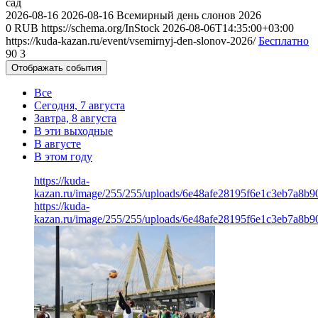
сад
2026-08-16
2026-08-16
Всемирный день слонов 2026
0
RUB
https://schema.org/InStock
2026-08-06T14:35:00+03:00
https://kuda-kazan.ru/event/vsemirnyj-den-slonov-2026/
Бесплатно
90
3
Отображать события
Все
Сегодня, 7 августа
Завтра, 8 августа
В эти выходные
В августе
В этом году
https://kuda-
kazan.ru/image/255/255/uploads/6e48afe28195f6e1c3eb7a8b9
https://kuda-
kazan.ru/image/255/255/uploads/6e48afe28195f6e1c3eb7a8b9