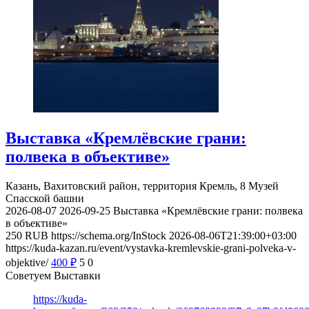
Выставка «Кремлёвские грани:
полвека в объективе»
Казань, Вахитовский район, территория Кремль, 8
Музей
Спасской башни
2026-08-07
2026-09-25
Выставка «Кремлёвские грани: полвека
в объективе»
250
RUB
https://schema.org/InStock
2026-08-06T21:39:00+03:00
https://kuda-kazan.ru/event/vystavka-kremlevskie-grani-polveka-v-
objektive/
400
₽
5
0
Советуем Выставки
https://kuda-