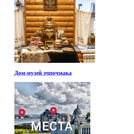
Дом-музей эчпочмака