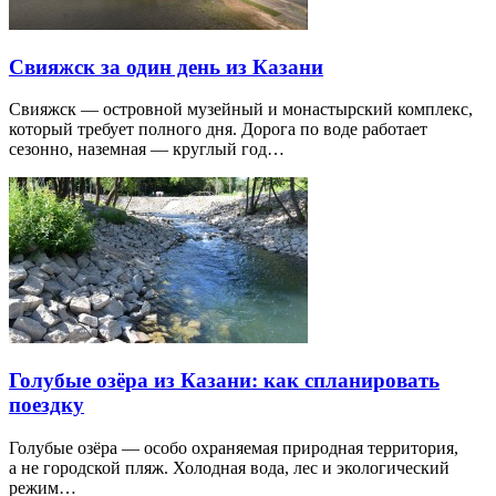
Свияжск за один день из Казани
Свияжск — островной музейный и монастырский комплекс,
который требует полного дня. Дорога по воде работает
сезонно, наземная — круглый год…
Голубые озёра из Казани: как спланировать
поездку
Голубые озёра — особо охраняемая природная территория,
а не городской пляж. Холодная вода, лес и экологический
режим…