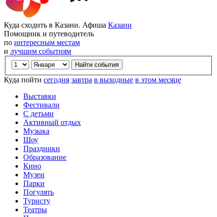
Куда сходить в Казани. Афиша
Казани
Помощник и путеводитель
по
интересным местам
и
лучшим событиям
Куда пойти
сегодня
завтра
в выходные
в этом месяце
Выставки
Фестивали
С детьми
Активный отдых
Музыка
Шоу
Праздники
Образование
Кино
Музеи
Парки
Погулять
Туристу
Театры