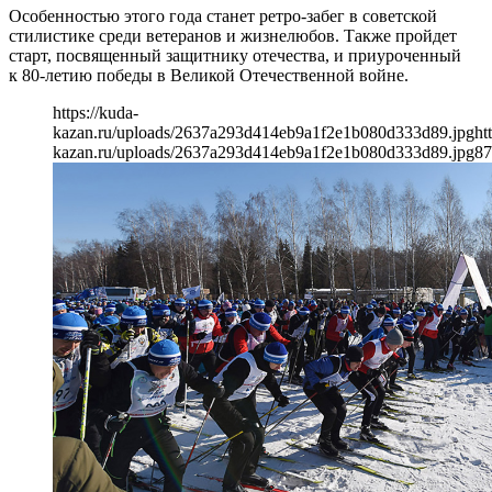
Особенностью этого года станет ретро-забег в советской
стилистике среди ветеранов и жизнелюбов. Также пройдет
старт, посвященный защитнику отечества, и приуроченный
к 80-летию победы в Великой Отечественной войне.
https://kuda-
kazan.ru/uploads/2637a293d414eb9a1f2e1b080d333d89.jpg
ht
kazan.ru/uploads/2637a293d414eb9a1f2e1b080d333d89.jpg
87