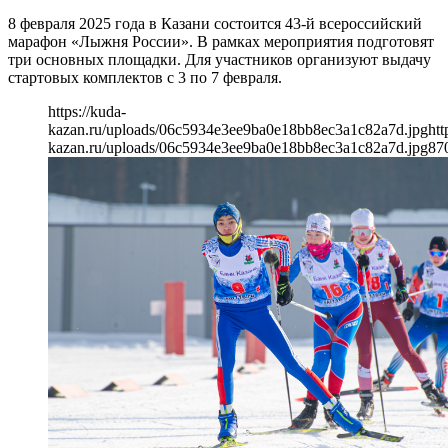
8 февраля 2025 года в Казани состоится 43-й всероссийский
марафон «Лыжня России». В рамках мероприятия подготовят
три основных площадки. Для участников организуют выдачу
стартовых комплектов с 3 по 7 февраля.
https://kuda-
kazan.ru/uploads/06c5934e3ee9ba0e18bb8ec3a1c82a7d.jpg
htt
kazan.ru/uploads/06c5934e3ee9ba0e18bb8ec3a1c82a7d.jpg
87