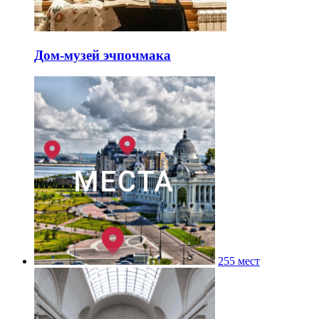
Дом-музей эчпочмака
255 мест