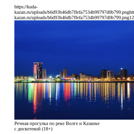
https://kuda-
kazan.ru/uploads/b6d93b46db7ffefa7534b99797d0b799.png
ht
kazan.ru/uploads/b6d93b46db7ffefa7534b99797d0b799.png
12
Речная прогулка по реке Волге и Казанке
с дискотекой (18+)