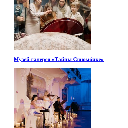
Музей-галерея «Тайны Сююмбике»