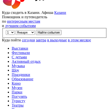
Куда сходить в Казани. Афиша
Казани
Помощник и путеводитель
по
интересным местам
и
лучшим событиям
Куда пойти
сегодня
завтра
в выходные
в этом месяце
Выставки
Фестивали
С детьми
Активный отдых
Музыка
Шоу
Праздники
Образование
Кино
Музеи
Парки
Погулять
Туристу
Театры