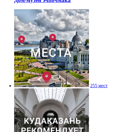
Дом-музей эчпочмака
255 мест