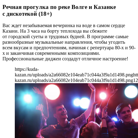
Речная прогулка по реке Волге и Казанке
с дискотекой (18+)
Вас ждет незабываемая вечеринка на воде в самом сердце
Казани. На 3 часа на борту теплохода вы сбежите
от городской суеты и трудовых будней. В программе самые
разнообразные музыкальные направления, чтобы угодить
всем вкусам и предпочтениям, начиная с репертуара 80-х и 90-
х и заканчивая современными композициями.
Профессиональные диджеи создадут отличное настроение!
https://kuda-
kazan.ru/uploads/a2a66082e104eab71c044a3f9a1d1498.png
ht
kazan.ru/uploads/a2a66082e104eab71c044a3f9a1d1498.png
12