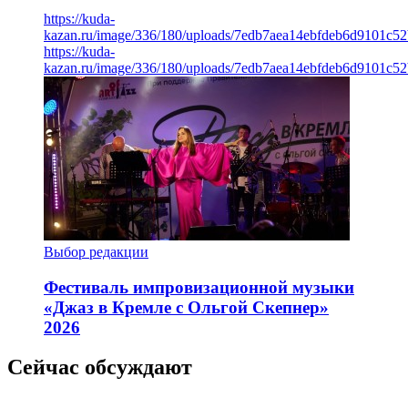
https://kuda-
kazan.ru/image/336/180/uploads/7edb7aea14ebfdeb6d9101c5
https://kuda-
kazan.ru/image/336/180/uploads/7edb7aea14ebfdeb6d9101c5
Выбор редакции
Фестиваль импровизационной музыки
«Джаз в Кремле с Ольгой Скепнер»
2026
Сейчас обсуждают