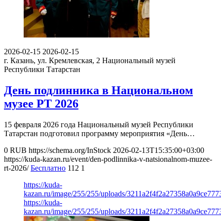
2026-02-15
2026-02-15
г. Казань, ул. Кремлевская, 2
Национальный музей
Республики Татарстан
День подлинника в Национальном
музее РТ 2026
15 февраля 2026 года Национальный музей Республики
Татарстан подготовил программу мероприятия «День…
0
RUB
https://schema.org/InStock
2026-02-13T15:35:00+03:00
https://kuda-kazan.ru/event/den-podlinnika-v-natsionalnom-muzee-
rt-2026/
Бесплатно
112
1
https://kuda-
kazan.ru/image/255/255/uploads/3211a2f4f2a27358a0a9ce777
https://kuda-
kazan.ru/image/255/255/uploads/3211a2f4f2a27358a0a9ce777