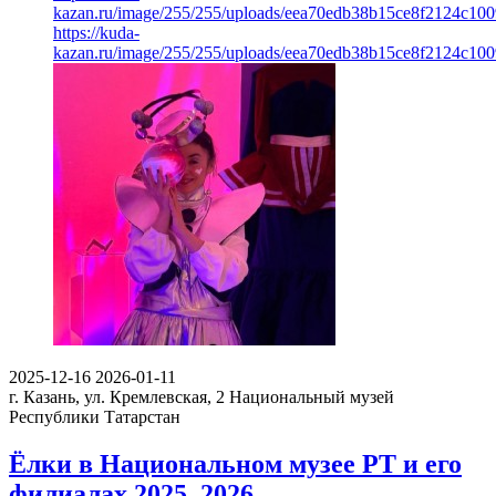
kazan.ru/image/255/255/uploads/eea70edb38b15ce8f2124c100
https://kuda-
kazan.ru/image/255/255/uploads/eea70edb38b15ce8f2124c100
2025-12-16
2026-01-11
г. Казань, ул. Кремлевская, 2
Национальный музей
Республики Татарстан
Ёлки в Национальном музее РТ и его
филиалах 2025–2026