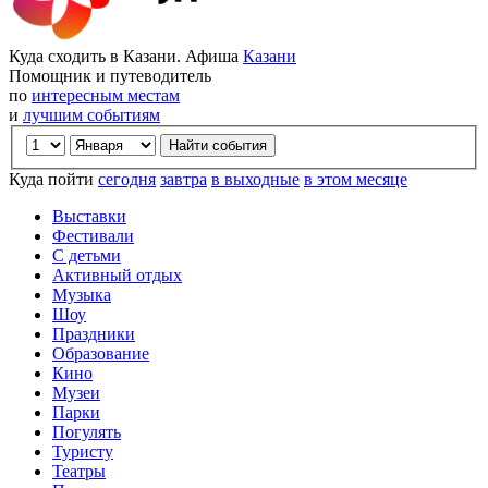
Куда сходить в Казани. Афиша
Казани
Помощник и путеводитель
по
интересным местам
и
лучшим событиям
Куда пойти
сегодня
завтра
в выходные
в этом месяце
Выставки
Фестивали
С детьми
Активный отдых
Музыка
Шоу
Праздники
Образование
Кино
Музеи
Парки
Погулять
Туристу
Театры