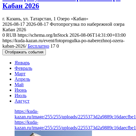
Кабан 2026
г. Казань, ул. Татарстан, 1
Озеро «Кабан»
2026-08-17
2026-08-17
Фотопрогулка по набережной озера
Кабан 2026
0
RUB
https://schema.org/InStock
2026-08-06T14:31:00+03:00
https://kuda-kazan.ru/event/fotoprogulka-po-naberezhnoj-ozera-
kaban-2026/
Бесплатно
17
0
Отображать события
Январь
Февраль
Март
Апрель
Май
Июнь
Июль
Август
https://kuda-
kazan.ru/image/255/255/uploads/2255373d2a9889c16daecfbe
https://kuda-
kazan.ru/image/255/255/uploads/2255373d2a9889c16daecfbe