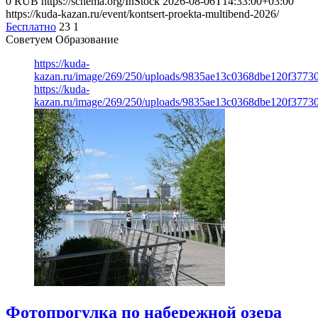
0
RUB
https://schema.org/InStock
2026-08-06T14:33:00+03:00
https://kuda-kazan.ru/event/kontsert-proekta-multibend-2026/
Бесплатно
23
1
Советуем Образование
https://kuda-
kazan.ru/image/269/250/uploads/9835ae13c0368dbe120f3773
https://kuda-
kazan.ru/image/269/250/uploads/9835ae13c0368dbe120f3773
Фотопрогулка по набережной озера