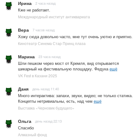
Ирина
2 часа назад
Кже не работает.
Международный институт антиквариата
Вера
7 часов назад
Хожу сюда довольно часто, мне тут очень уютно и приятно.
Кинотеатр Синема Стар Принц плаза
Марина
23 часа назад
Шли пешком через мост от Кремля, вид открывается
шикарный на фестивальную площадку. Федука
ещё
VK Fest в Казани 2025
Даня
день назад 11:40
Много интерактива: запахи, звуки, видео; не только статика.
Концепты нетривиальны, есть, над чем
ещё
Выставка «Черновик будущего»
Ольга
день назад 22:13
Спасибо
Алмазный фонд