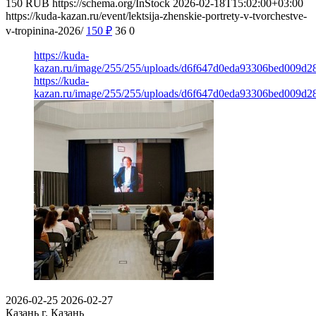
150
RUB
https://schema.org/InStock
2026-02-18T15:02:00+03:00
https://kuda-kazan.ru/event/lektsija-zhenskie-portrety-v-tvorchestve-
v-tropinina-2026/
150
₽
36
0
https://kuda-
kazan.ru/image/255/255/uploads/d6f647d0eda93306bed009d2
https://kuda-
kazan.ru/image/255/255/uploads/d6f647d0eda93306bed009d2
2026-02-25
2026-02-27
Казань
г. Казань