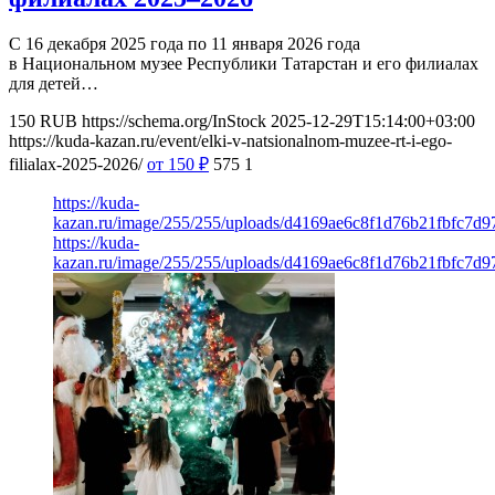
С 16 декабря 2025 года по 11 января 2026 года
в Национальном музее Республики Татарстан и его филиалах
для детей…
150
RUB
https://schema.org/InStock
2025-12-29T15:14:00+03:00
https://kuda-kazan.ru/event/elki-v-natsionalnom-muzee-rt-i-ego-
filialax-2025-2026/
от 150
₽
575
1
https://kuda-
kazan.ru/image/255/255/uploads/d4169ae6c8f1d76b21fbfc7d9
https://kuda-
kazan.ru/image/255/255/uploads/d4169ae6c8f1d76b21fbfc7d9