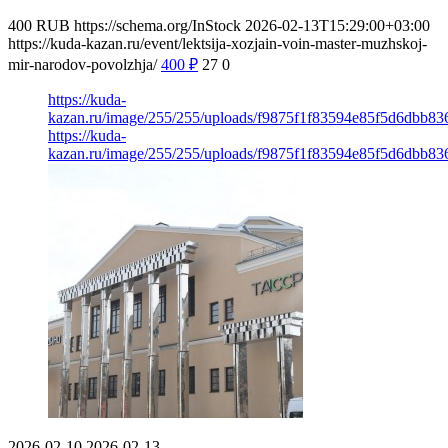
400
RUB
https://schema.org/InStock
2026-02-13T15:29:00+03:00
https://kuda-kazan.ru/event/lektsija-xozjain-voin-master-muzhskoj-
mir-narodov-povolzhja/
400
₽
27
0
https://kuda-
kazan.ru/image/255/255/uploads/f9875f1f83594e85f5d6dbb83
https://kuda-
kazan.ru/image/255/255/uploads/f9875f1f83594e85f5d6dbb83
2026-02-10
2026-02-13