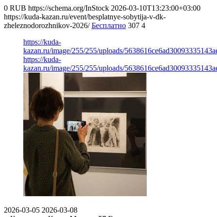
0
RUB
https://schema.org/InStock
2026-03-10T13:23:00+03:00
https://kuda-kazan.ru/event/besplatnye-sobytija-v-dk-
zheleznodorozhnikov-2026/
Бесплатно
307
4
https://kuda-
kazan.ru/image/255/255/uploads/5638616ce6ad30093335143a
https://kuda-
kazan.ru/image/255/255/uploads/5638616ce6ad30093335143a
2026-03-05
2026-03-08