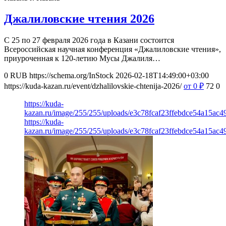
Джалиловские чтения 2026
С 25 по 27 февраля 2026 года в Казани состоится
Всероссийская научная конференция «Джалиловские чтения»,
приуроченная к 120-летию Мусы Джалиля…
0
RUB
https://schema.org/InStock
2026-02-18T14:49:00+03:00
https://kuda-kazan.ru/event/dzhalilovskie-chtenija-2026/
от 0
₽
72
0
https://kuda-
kazan.ru/image/255/255/uploads/e3c78fcaf23ffebdce54a15ac4
https://kuda-
kazan.ru/image/255/255/uploads/e3c78fcaf23ffebdce54a15ac4