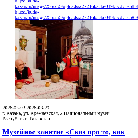
https://kuda-
kazan.ru/image/255/255/uploads/227216bacbe039bbcd71e58b
https://kuda-
kazan.ru/image/255/255/uploads/227216bacbe039bbcd71e58b
2026-03-03
2026-03-29
г. Казань, ул. Кремлевская, 2
Национальный музей
Республики Татарстан
Музейное занятие «Сказ про то, как