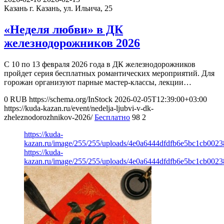
Казань
г. Казань, ул. Ильича, 25
«Неделя любви» в ДК
железнодорожников 2026
С 10 по 13 февраля 2026 года в ДК железнодорожников
пройдет серия бесплатных романтических мероприятий. Для
горожан организуют парные мастер-классы, лекции…
0
RUB
https://schema.org/InStock
2026-02-05T12:39:00+03:00
https://kuda-kazan.ru/event/nedelja-ljubvi-v-dk-
zheleznodorozhnikov-2026/
Бесплатно
98
2
https://kuda-
kazan.ru/image/255/255/uploads/4e0a6444dfdfb6e5bc1cb002
https://kuda-
kazan.ru/image/255/255/uploads/4e0a6444dfdfb6e5bc1cb002