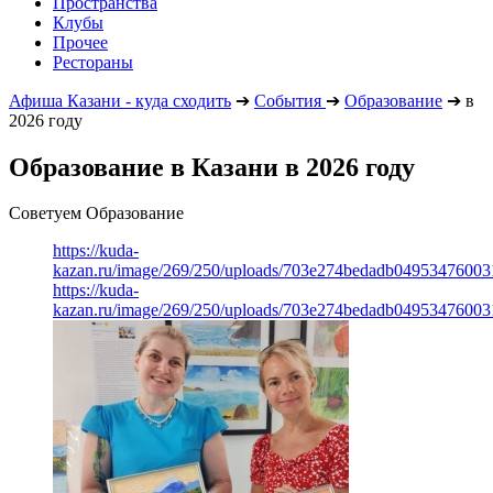
Пространства
Клубы
Прочее
Рестораны
Афиша Казани - куда сходить
➔
События
➔
Образование
➔
в
2026 году
Образование в Казани в 2026 году
Советуем Образование
https://kuda-
kazan.ru/image/269/250/uploads/703e274bedadb0495347600
https://kuda-
kazan.ru/image/269/250/uploads/703e274bedadb0495347600