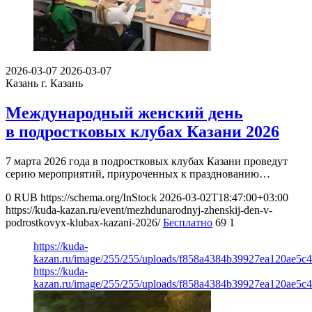
2026-03-07
2026-03-07
Казань
г. Казань
Международный женский день
в подростковых клубах Казани 2026
7 марта 2026 года в подростковых клубах Казани проведут
серию мероприятий, приуроченных к празднованию…
0
RUB
https://schema.org/InStock
2026-03-02T18:47:00+03:00
https://kuda-kazan.ru/event/mezhdunarodnyj-zhenskij-den-v-
podrostkovyx-klubax-kazani-2026/
Бесплатно
69
1
https://kuda-
kazan.ru/image/255/255/uploads/f858a4384b39927ea120ae5c
https://kuda-
kazan.ru/image/255/255/uploads/f858a4384b39927ea120ae5c