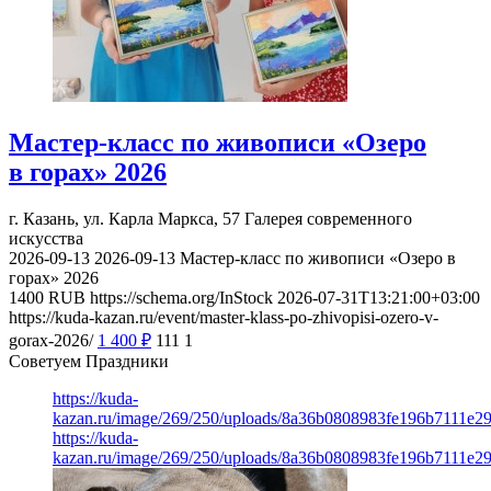
Мастер-класс по живописи «Озеро
в горах» 2026
г. Казань, ул. Карла Маркса, 57
Галерея современного
искусства
2026-09-13
2026-09-13
Мастер-класс по живописи «Озеро в
горах» 2026
1400
RUB
https://schema.org/InStock
2026-07-31T13:21:00+03:00
https://kuda-kazan.ru/event/master-klass-po-zhivopisi-ozero-v-
gorax-2026/
1 400
₽
111
1
Советуем Праздники
https://kuda-
kazan.ru/image/269/250/uploads/8a36b0808983fe196b7111e2
https://kuda-
kazan.ru/image/269/250/uploads/8a36b0808983fe196b7111e2