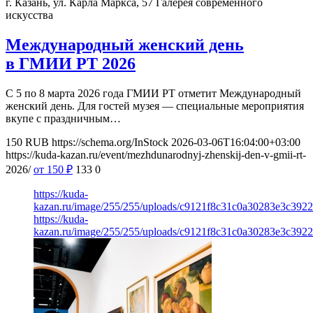
г. Казань, ул. Карла Маркса, 57
Галерея современного
искусства
Международный женский день
в ГМИИ РТ 2026
С 5 по 8 марта 2026 года ГМИИ РТ отметит Международный
женский день. Для гостей музея — специальные мероприятия
вкупе с праздничным…
150
RUB
https://schema.org/InStock
2026-03-06T16:04:00+03:00
https://kuda-kazan.ru/event/mezhdunarodnyj-zhenskij-den-v-gmii-rt-
2026/
от 150
₽
133
0
https://kuda-
kazan.ru/image/255/255/uploads/c9121f8c31c0a30283e3c392
https://kuda-
kazan.ru/image/255/255/uploads/c9121f8c31c0a30283e3c392