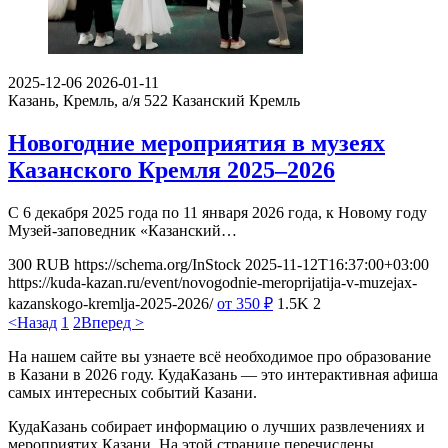
2025-12-06
2026-01-11
Казань, Кремль, а/я 522
Казанский Кремль
Новогодние мероприятия в музеях
Казанского Кремля 2025–2026
С 6 декабря 2025 года по 11 января 2026 года, к Новому году
Музей-заповедник «Казанский…
300
RUB
https://schema.org/InStock
2025-11-12T16:37:00+03:00
https://kuda-kazan.ru/event/novogodnie-meroprijatija-v-muzejax-
kazanskogo-kremlja-2025-2026/
от 350
₽
1.5K
2
<Назад
1
2
Вперед >
На нашем сайте вы узнаете всё необходимое про образование
в Казани в 2026 году. КудаКазань — это интерактивная афиша
самых интересных событий Казани.
КудаКазань собирает информацию о лучших развлечениях и
мероприятих Казани. На этой странице перечислены