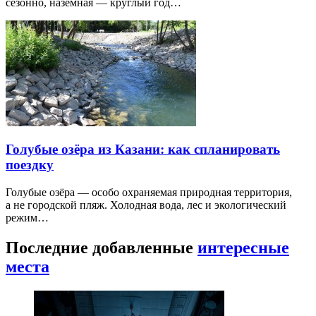
сезонно, наземная — круглый год…
Голубые озёра из Казани: как спланировать
поездку
Голубые озёра — особо охраняемая природная территория,
а не городской пляж. Холодная вода, лес и экологический
режим…
Последние добавленные
интересные
места