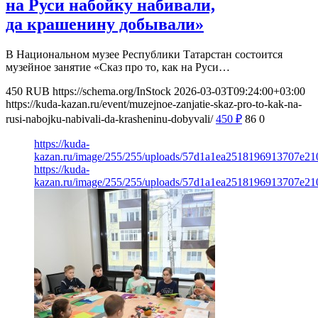
на Руси набойку набивали,
да крашенину добывали»
В Национальном музее Республики Татарстан состоится
музейное занятие «Сказ про то, как на Руси…
450
RUB
https://schema.org/InStock
2026-03-03T09:24:00+03:00
https://kuda-kazan.ru/event/muzejnoe-zanjatie-skaz-pro-to-kak-na-
rusi-nabojku-nabivali-da-krasheninu-dobyvali/
450
₽
86
0
https://kuda-
kazan.ru/image/255/255/uploads/57d1a1ea2518196913707e21
https://kuda-
kazan.ru/image/255/255/uploads/57d1a1ea2518196913707e21