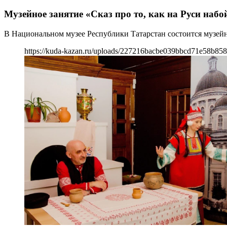
Музейное занятие «Сказ про то, как на Руси наб
В Национальном музее Республики Татарстан состоится музейно
https://kuda-kazan.ru/uploads/227216bacbe039bbcd71e58b858