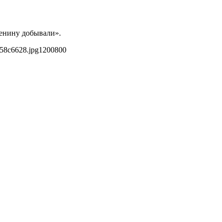
шенину добывали».
858c6628.jpg
1200
800