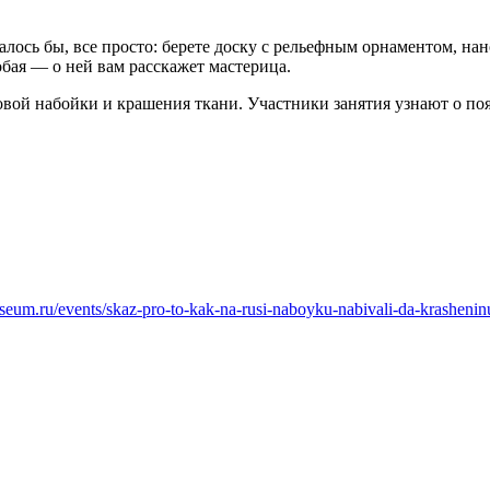
ось бы, все просто: берете доску с рельефным орнаментом, нанос
обая — о ней вам расскажет мастерица.
ховой набойки и крашения ткани. Участники занятия узнают о п
useum.ru/events/skaz-pro-to-kak-na-rusi-naboyku-nabivali-da-krashenin