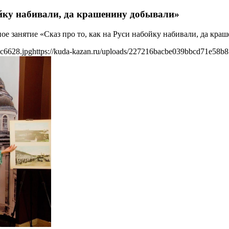
ойку набивали, да крашенину добывали»
е занятие «Сказ про то, как на Руси набойку набивали, да кра
c6628.jpg
https://kuda-kazan.ru/uploads/227216bacbe039bbcd71e58b