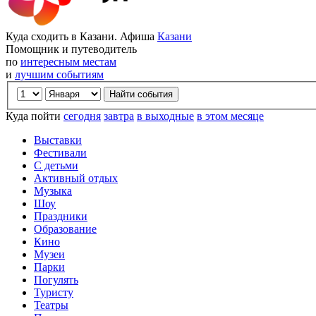
Куда сходить в Казани. Афиша
Казани
Помощник и путеводитель
по
интересным местам
и
лучшим событиям
Куда пойти
сегодня
завтра
в выходные
в этом месяце
Выставки
Фестивали
С детьми
Активный отдых
Музыка
Шоу
Праздники
Образование
Кино
Музеи
Парки
Погулять
Туристу
Театры