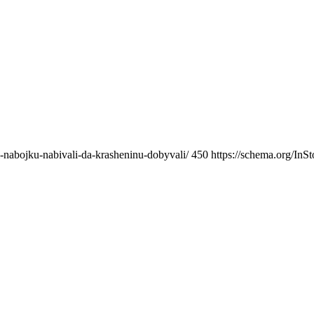
i-nabojku-nabivali-da-krasheninu-dobyvali/
450
https://schema.org/InS