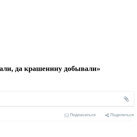
вали, да крашенину добывали»
Подписаться
Поделиться