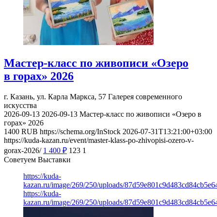
Мастер-класс по живописи «Озеро
в горах» 2026
г. Казань, ул. Карла Маркса, 57
Галерея современного
искусства
2026-09-13
2026-09-13
Мастер-класс по живописи «Озеро в
горах» 2026
1400
RUB
https://schema.org/InStock
2026-07-31T13:21:00+03:00
https://kuda-kazan.ru/event/master-klass-po-zhivopisi-ozero-v-
gorax-2026/
1 400
₽
123
1
Советуем Выставки
https://kuda-
kazan.ru/image/269/250/uploads/87d59e801c9d483cd84cb5e6
https://kuda-
kazan.ru/image/269/250/uploads/87d59e801c9d483cd84cb5e6