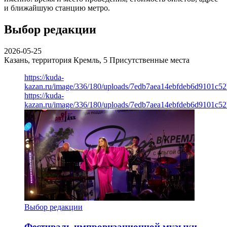
и ближайшую станцию метро.
Выбор редакции
2026-05-25
Казань, территория Кремль, 5
Присутственные места
https://kuda-
kazan.ru/image/336/180/uploads/7edb7aea14ebfdeb6d9101c5
https://kuda-
kazan.ru/image/336/180/uploads/7edb7aea14ebfdeb6d9101c5
Выбор редакции
Фестиваль импровизационной музыки