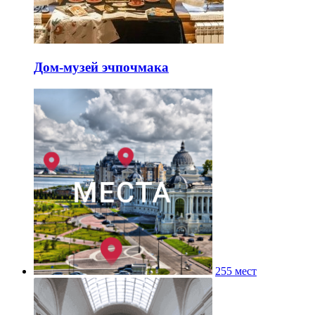
Дом-музей эчпочмака
255 мест