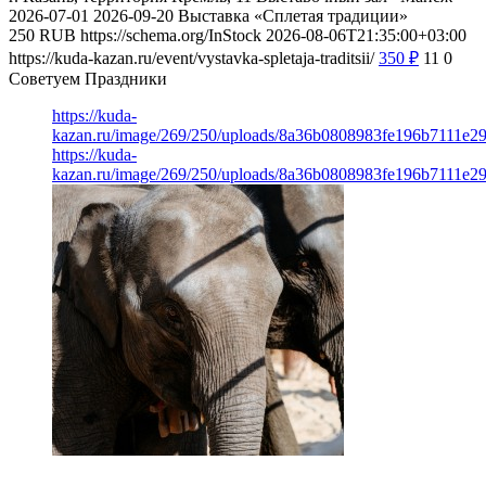
2026-07-01
2026-09-20
Выставка «Сплетая традиции»
250
RUB
https://schema.org/InStock
2026-08-06T21:35:00+03:00
https://kuda-kazan.ru/event/vystavka-spletaja-traditsii/
350
₽
11
0
Советуем Праздники
https://kuda-
kazan.ru/image/269/250/uploads/8a36b0808983fe196b7111e2
https://kuda-
kazan.ru/image/269/250/uploads/8a36b0808983fe196b7111e2