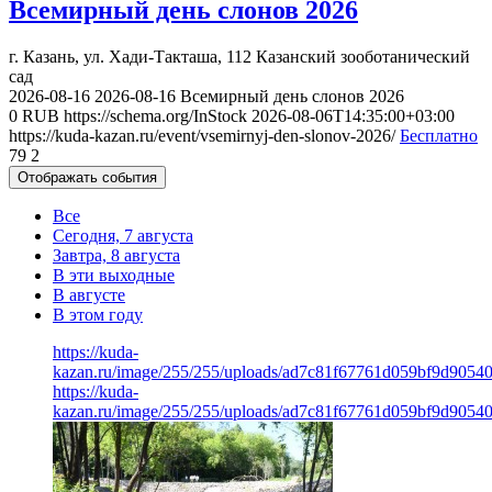
Всемирный день слонов 2026
г. Казань, ул. Хади-Такташа, 112
Казанский зооботанический
сад
2026-08-16
2026-08-16
Всемирный день слонов 2026
0
RUB
https://schema.org/InStock
2026-08-06T14:35:00+03:00
https://kuda-kazan.ru/event/vsemirnyj-den-slonov-2026/
Бесплатно
79
2
Отображать события
Все
Сегодня, 7 августа
Завтра, 8 августа
В эти выходные
В августе
В этом году
https://kuda-
kazan.ru/image/255/255/uploads/ad7c81f67761d059bf9d9054
https://kuda-
kazan.ru/image/255/255/uploads/ad7c81f67761d059bf9d9054