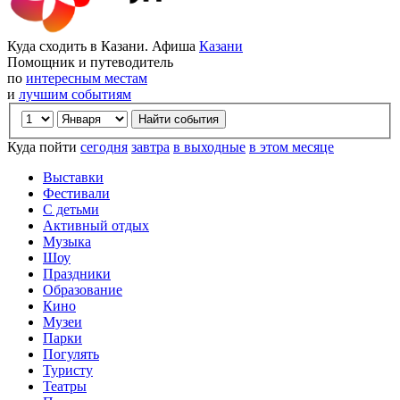
Куда сходить в Казани. Афиша
Казани
Помощник и путеводитель
по
интересным местам
и
лучшим событиям
Куда пойти
сегодня
завтра
в выходные
в этом месяце
Выставки
Фестивали
С детьми
Активный отдых
Музыка
Шоу
Праздники
Образование
Кино
Музеи
Парки
Погулять
Туристу
Театры