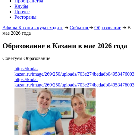
Пространства
Клубы
Прочее
Рестораны
Афиша Казани - куда сходить
➔
События
➔
Образование
➔
В
мае 2026 года
Образование в Казани в мае 2026 года
Советуем Образование
https://kuda-
kazan.ru/image/269/250/uploads/703e274bedadb0495347600
https://kuda-
kazan.ru/image/269/250/uploads/703e274bedadb0495347600