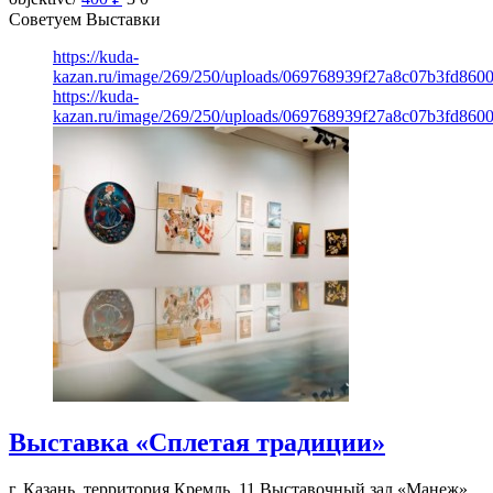
Советуем Выставки
https://kuda-
kazan.ru/image/269/250/uploads/069768939f27a8c07b3fd860
https://kuda-
kazan.ru/image/269/250/uploads/069768939f27a8c07b3fd860
Выставка «Сплетая традиции»
г. Казань, территория Кремль, 11
Выставочный зал «Манеж»