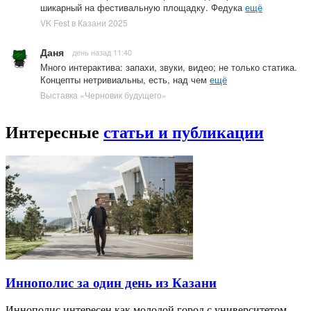
шикарный на фестивальную площадку. Федука
ещё
VK Fest в Казани 2025
Даня
день назад 11:40
Много интерактива: запахи, звуки, видео; не только статика.
Концепты нетривиальны, есть, над чем
ещё
Выставка «Черновик будущего»
Интересные
статьи и публикации
Иннополис за один день из Казани
Иннополис интересен как молодой город с университетом,