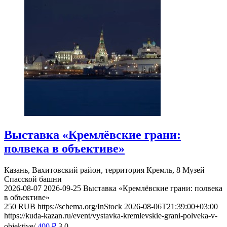
Выставка «Кремлёвские грани:
полвека в объективе»
Казань, Вахитовский район, территория Кремль, 8
Музей
Спасской башни
2026-08-07
2026-09-25
Выставка «Кремлёвские грани: полвека
в объективе»
250
RUB
https://schema.org/InStock
2026-08-06T21:39:00+03:00
https://kuda-kazan.ru/event/vystavka-kremlevskie-grani-polveka-v-
objektive/
400
₽
3
0