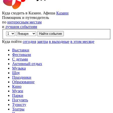
Куда сходить в Казани. Афиша
Казани
Помощник и путеводитель
по
интересным местам
и
лучшим событиям
Куда пойти
сегодня
завтра
в выходные
в этом месяце
Выставки
Фестивали
С детьми
Активный отдых
Музыка
Шоу
Праздники
Образование
Кино
Музеи
Парки
Погулять
Туристу
Театры