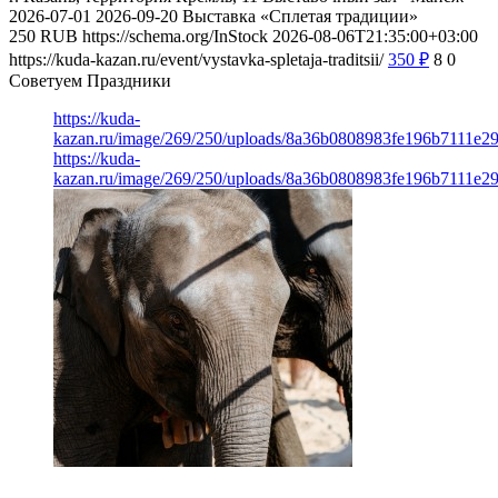
2026-07-01
2026-09-20
Выставка «Сплетая традиции»
250
RUB
https://schema.org/InStock
2026-08-06T21:35:00+03:00
https://kuda-kazan.ru/event/vystavka-spletaja-traditsii/
350
₽
8
0
Советуем Праздники
https://kuda-
kazan.ru/image/269/250/uploads/8a36b0808983fe196b7111e2
https://kuda-
kazan.ru/image/269/250/uploads/8a36b0808983fe196b7111e2