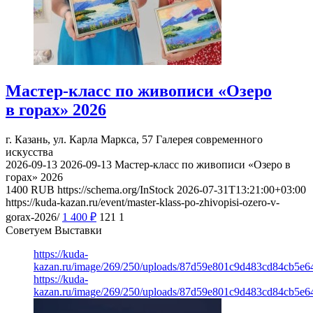
Мастер-класс по живописи «Озеро
в горах» 2026
г. Казань, ул. Карла Маркса, 57
Галерея современного
искусства
2026-09-13
2026-09-13
Мастер-класс по живописи «Озеро в
горах» 2026
1400
RUB
https://schema.org/InStock
2026-07-31T13:21:00+03:00
https://kuda-kazan.ru/event/master-klass-po-zhivopisi-ozero-v-
gorax-2026/
1 400
₽
121
1
Советуем Выставки
https://kuda-
kazan.ru/image/269/250/uploads/87d59e801c9d483cd84cb5e6
https://kuda-
kazan.ru/image/269/250/uploads/87d59e801c9d483cd84cb5e6