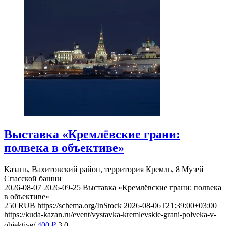
Выставка «Кремлёвские грани:
полвека в объективе»
Казань, Вахитовский район, территория Кремль, 8
Музей
Спасской башни
2026-08-07
2026-09-25
Выставка «Кремлёвские грани: полвека
в объективе»
250
RUB
https://schema.org/InStock
2026-08-06T21:39:00+03:00
https://kuda-kazan.ru/event/vystavka-kremlevskie-grani-polveka-v-
objektive/
400
₽
3
0