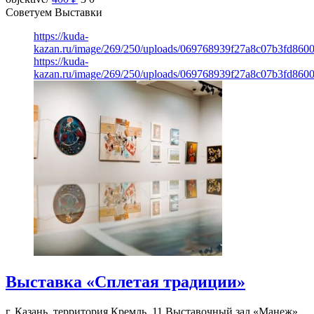
Советуем Выставки
https://kuda-
kazan.ru/image/269/250/uploads/069768939f27a8c07b3fd860
https://kuda-
kazan.ru/image/269/250/uploads/069768939f27a8c07b3fd860
Выставка «Сплетая традиции»
г. Казань, территория Кремль, 11
Выставочный зал «Манеж»