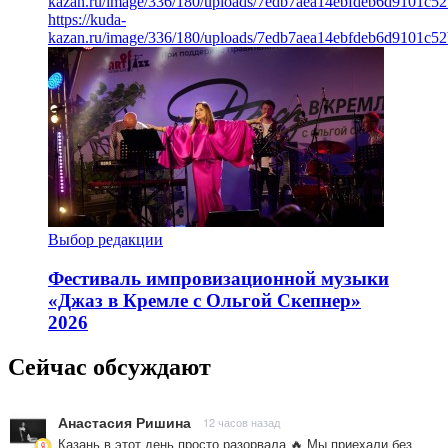
kazan.ru/image/336/180/uploads/7edb7aea14ebfdeb6d9101c5
https://kuda-
kazan.ru/image/336/180/uploads/7edb7aea14ebfdeb6d9101c5
Выбор редакции
Фестиваль импровизационной музыки
«Джаз в Кремле с Ольгой Скепнер»
2026
Сейчас обсуждают
Анастасия Ришина
12 часов назад
Казань в этот день просто разорвала 🔥 Мы приехали без