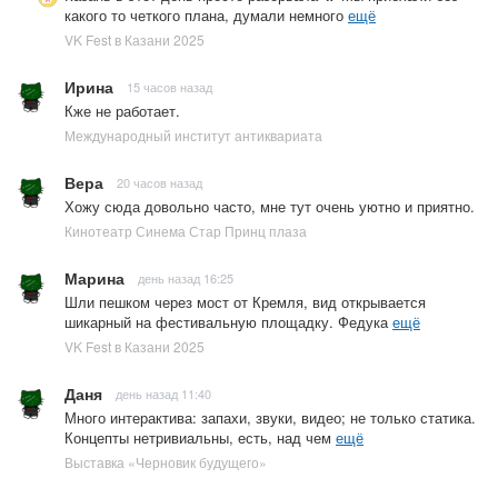
какого то четкого плана, думали немного
ещё
VK Fest в Казани 2025
Ирина
15 часов назад
Кже не работает.
Международный институт антиквариата
Вера
20 часов назад
Хожу сюда довольно часто, мне тут очень уютно и приятно.
Кинотеатр Синема Стар Принц плаза
Марина
день назад 16:25
Шли пешком через мост от Кремля, вид открывается
шикарный на фестивальную площадку. Федука
ещё
VK Fest в Казани 2025
Даня
день назад 11:40
Много интерактива: запахи, звуки, видео; не только статика.
Концепты нетривиальны, есть, над чем
ещё
Выставка «Черновик будущего»