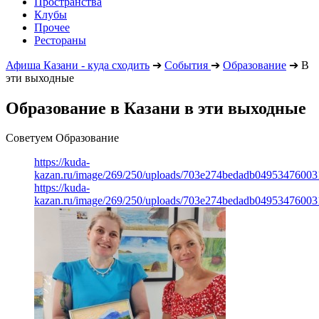
Пространства
Клубы
Прочее
Рестораны
Афиша Казани - куда сходить
➔
События
➔
Образование
➔
В
эти выходные
Образование в Казани в эти выходные
Советуем Образование
https://kuda-
kazan.ru/image/269/250/uploads/703e274bedadb0495347600
https://kuda-
kazan.ru/image/269/250/uploads/703e274bedadb0495347600