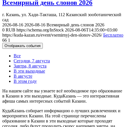
Всемирный день слонов 2026
г. Казань, ул. Хади-Такташа, 112
Казанский зооботанический
сад
2026-08-16
2026-08-16
Всемирный день слонов 2026
0
RUB
https://schema.org/InStock
2026-08-06T14:35:00+03:00
https://kuda-kazan.ru/event/vsemirnyj-den-slonov-2026/
Бесплатно
66
1
Отображать события
Все
Сегодня, 7 августа
Завтра, 8 августа
В эти выходные
В августе
В этом году
На нашем сайте вы узнаете всё необходимое про образование
в Казани в эти выходные. КудаКазань — это интерактивная
афиша самых интересных событий Казани.
КудаКазань собирает информацию о лучших развлечениях и
мероприятих Казани. На этой странице перечислены
образование в Казани в эти выходные которые проходят
сегодня, либо будут проходить скоро: например завтра, на