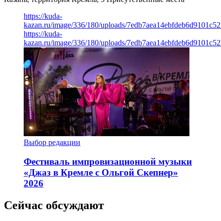
https://kuda-
kazan.ru/image/336/180/uploads/7edb7aea14ebfdeb6d9101c5
https://kuda-
kazan.ru/image/336/180/uploads/7edb7aea14ebfdeb6d9101c5
Выбор редакции
Фестиваль импровизационной музыки
«Джаз в Кремле с Ольгой Скепнер»
2026
Сейчас обсуждают