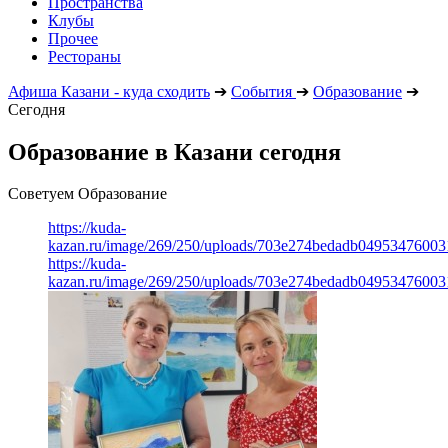
Пространства
Клубы
Прочее
Рестораны
Афиша Казани - куда сходить
➔
События
➔
Образование
➔
Сегодня
Образование в Казани сегодня
Советуем Образование
https://kuda-
kazan.ru/image/269/250/uploads/703e274bedadb0495347600
https://kuda-
kazan.ru/image/269/250/uploads/703e274bedadb0495347600