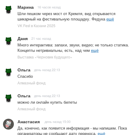
Марина
16 часов назад
Шли пешком через мост от Кремля, вид открывается
шикарный на фестивальную площадку. Федука
ещё
VK Fest в Казани 2025
Даня
21 час назад
Много интерактива: запахи, звуки, видео; не только статика.
Концепты нетривиальны, есть, над чем
ещё
Выставка «Черновик будущего»
Ольга
день назад 22:13
Спасибо
Алмазный фонд
Ольга
день назад 22:13
можно ли онлайн купить билеты
Алмазный фонд
Анастасия
день назад 15:00
Да, конечно, как появится информация - мы напишем. Пока
организаторы не сообщают дату переноса.
ещё