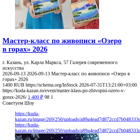
Мастер-класс по живописи «Озеро
в горах» 2026
г. Казань, ул. Карла Маркса, 57
Галерея современного
искусства
2026-09-13
2026-09-13
Мастер-класс по живописи «Озеро в
горах» 2026
1400
RUB
https://schema.org/InStock
2026-07-31T13:21:00+03:00
https://kuda-kazan.ru/event/master-klass-po-zhivopisi-ozero-v-
gorax-2026/
1 400
₽
98
1
Советуем Шоу
https://kuda-
kazan.ru/image/269/250/uploads/a89a4ead7d872ccd7b048333
https://kuda-
kazan.ru/image/269/250/uploads/a89a4ead7d872ccd7b048333