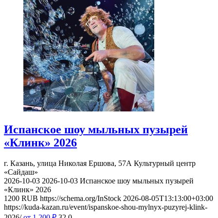
Испанское шоу мыльных пузырей
«Клинк» 2026
г. Казань, улица Николая Ершова, 57А
Культурный центр
«Сайдаш»
2026-10-03
2026-10-03
Испанское шоу мыльных пузырей
«Клинк» 2026
1200
RUB
https://schema.org/InStock
2026-08-05T13:13:00+03:00
https://kuda-kazan.ru/event/ispanskoe-shou-mylnyx-puzyrej-klink-
2026/
от 1 200
₽
32
0