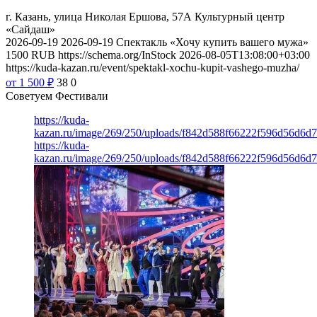
г. Казань, улица Николая Ершова, 57А
Культурный центр
«Сайдаш»
2026-09-19
2026-09-19
Спектакль «Хочу купить вашего мужа»
1500
RUB
https://schema.org/InStock
2026-08-05T13:08:00+03:00
https://kuda-kazan.ru/event/spektakl-xochu-kupit-vashego-muzha/
от 1 500
₽
38
0
Советуем Фестивали
https://kuda-
kazan.ru/image/269/250/uploads/f842d588f66222f596d56d6d
https://kuda-
kazan.ru/image/269/250/uploads/f842d588f66222f596d56d6d