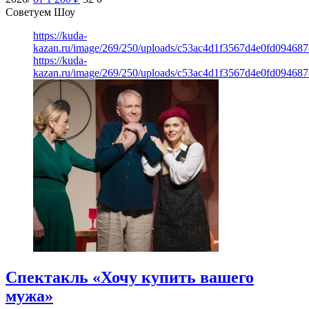
Советуем Шоу
https://kuda-
kazan.ru/image/269/250/uploads/c53ac4d1f3567d4e0fd09468
https://kuda-
kazan.ru/image/269/250/uploads/c53ac4d1f3567d4e0fd09468
Спектакль «Хочу купить вашего
мужа»