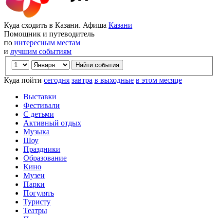
Куда сходить в Казани. Афиша
Казани
Помощник и путеводитель
по
интересным местам
и
лучшим событиям
Куда пойти
сегодня
завтра
в выходные
в этом месяце
Выставки
Фестивали
С детьми
Активный отдых
Музыка
Шоу
Праздники
Образование
Кино
Музеи
Парки
Погулять
Туристу
Театры