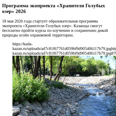
Программа экопроекта «Хранители Голубых
озер» 2026
18 мая 2026 года стартует образовательная программа
экопроекта «Хранители Голубых озер». Казанцы смогут
бесплатно пройти курсы по изучению и сохранению дикой
природы особо охраняемой территории.
https://kuda-
kazan.ru/uploads/ad7c81f67761d059bf9d905406117b79.jpg
htt
kazan.ru/uploads/ad7c81f67761d059bf9d905406117b79.jpg
87