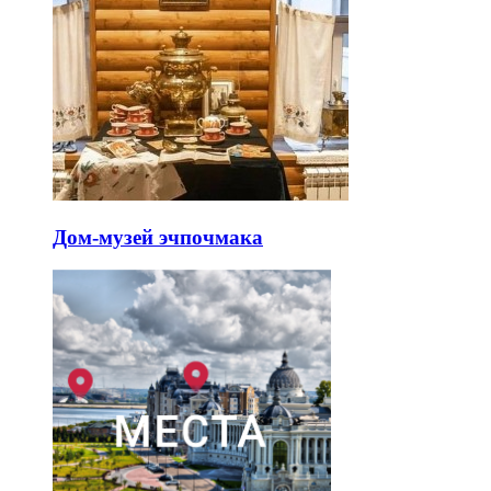
Дом-музей эчпочмака