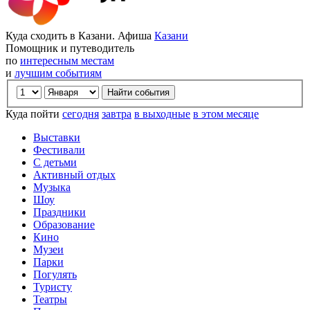
Куда сходить в Казани. Афиша
Казани
Помощник и путеводитель
по
интересным местам
и
лучшим событиям
Куда пойти
сегодня
завтра
в выходные
в этом месяце
Выставки
Фестивали
С детьми
Активный отдых
Музыка
Шоу
Праздники
Образование
Кино
Музеи
Парки
Погулять
Туристу
Театры