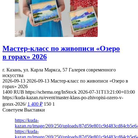
Мастер-класс по живописи «Озеро
в горах» 2026
г. Казань, ул. Карла Маркса, 57
Галерея современного
искусства
2026-09-13
2026-09-13
Мастер-класс по живописи «Озеро в
горах» 2026
1400
RUB
https://schema.org/InStock
2026-07-31T13:21:00+03:00
https://kuda-kazan.ru/event/master-klass-po-zhivopisi-ozero-v-
gorax-2026/
1 400
₽
150
1
Советуем Выставки
https://kuda-
kazan.ru/image/269/250/uploads/87d59e801c9d483cd84cb5e6
https://kuda-
kazan.ru/image/269/250/uploads/87d59e801c9d483cd84cb5e6