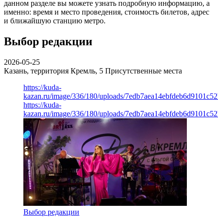
данном разделе вы можете узнать подробную информацию, а
именно: время и место проведения, стоимость билетов, адрес
и ближайшую станцию метро.
Выбор редакции
2026-05-25
Казань, территория Кремль, 5
Присутственные места
https://kuda-
kazan.ru/image/336/180/uploads/7edb7aea14ebfdeb6d9101c5
https://kuda-
kazan.ru/image/336/180/uploads/7edb7aea14ebfdeb6d9101c5
Выбор редакции