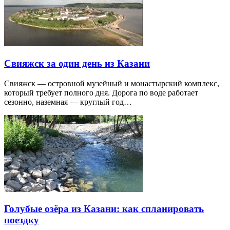
Свияжск за один день из Казани
Свияжск — островной музейный и монастырский комплекс,
который требует полного дня. Дорога по воде работает
сезонно, наземная — круглый год…
Голубые озёра из Казани: как спланировать
поездку