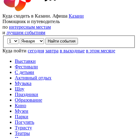
Куда сходить в Казани. Афиша
Казани
Помощник и путеводитель
по
интересным местам
и
лучшим событиям
Куда пойти
сегодня
завтра
в выходные
в этом месяце
Выставки
Фестивали
С детьми
Активный отдых
Музыка
Шоу
Праздники
Образование
Кино
Музеи
Парки
Погулять
Туристу
Театры