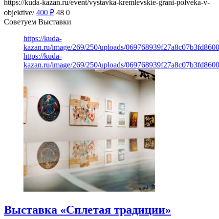
https://kuda-kazan.ru/event/vystavka-kremlevskie-grani-polveka-v-
objektive/
400
₽
48
0
Советуем Выставки
https://kuda-
kazan.ru/image/269/250/uploads/069768939f27a8c07b3fd860
https://kuda-
kazan.ru/image/269/250/uploads/069768939f27a8c07b3fd860
Выставка «Сплетая традиции»