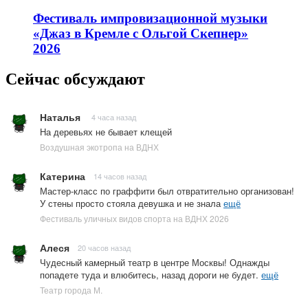
Фестиваль импровизационной музыки
«Джаз в Кремле с Ольгой Скепнер»
2026
Сейчас обсуждают
Наталья
4 часа назад
На деревьях не бывает клещей
Воздушная экотропа на ВДНХ
Катерина
14 часов назад
Мастер-класс по граффити был отвратительно организован!
У стены просто стояла девушка и не знала
ещё
Фестиваль уличных видов спорта на ВДНХ 2026
Алеся
20 часов назад
Чудесный камерный театр в центре Москвы! Однажды
попадете туда и влюбитесь, назад дороги не будет.
ещё
Театр города М.