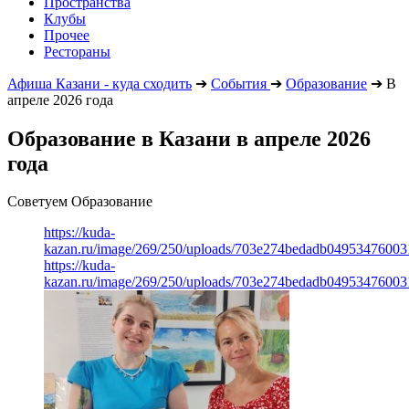
Пространства
Клубы
Прочее
Рестораны
Афиша Казани - куда сходить
➔
События
➔
Образование
➔
В
апреле 2026 года
Образование в Казани в апреле 2026
года
Советуем Образование
https://kuda-
kazan.ru/image/269/250/uploads/703e274bedadb0495347600
https://kuda-
kazan.ru/image/269/250/uploads/703e274bedadb0495347600