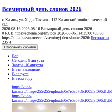
Всемирный день слонов 2026
г. Казань, ул. Хади-Такташа, 112
Казанский зооботанический
сад
2026-08-16
2026-08-16
Всемирный день слонов 2026
0
RUB
https://schema.org/InStock
2026-08-06T14:35:00+03:00
https://kuda-kazan.ru/event/vsemirnyj-den-slonov-2026/
Бесплатно
235
4
Отображать события
Все
Сегодня, 9 августа
Завтра, 10 августа
В эти выходные
В августе
В этом году
https://kuda-
kazan.ru/image/255/255/uploads/0e7e5a57c9cf005f3f096d1db
https://kuda-
kazan.ru/image/255/255/uploads/0e7e5a57c9cf005f3f096d1db