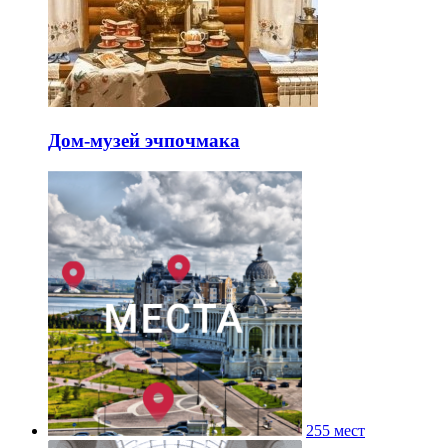
Дом-музей эчпочмака
255 мест