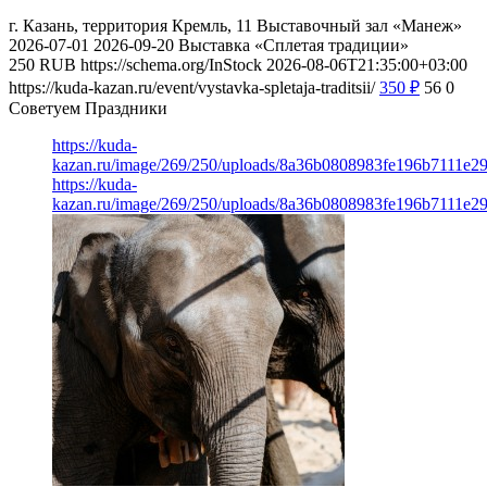
г. Казань, территория Кремль, 11
Выставочный зал «Манеж»
2026-07-01
2026-09-20
Выставка «Сплетая традиции»
250
RUB
https://schema.org/InStock
2026-08-06T21:35:00+03:00
https://kuda-kazan.ru/event/vystavka-spletaja-traditsii/
350
₽
56
0
Советуем Праздники
https://kuda-
kazan.ru/image/269/250/uploads/8a36b0808983fe196b7111e2
https://kuda-
kazan.ru/image/269/250/uploads/8a36b0808983fe196b7111e2