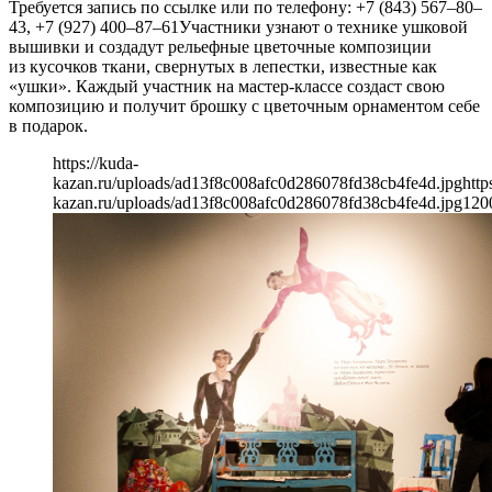
Требуется запись по ссылке или по телефону: +7 (843) 567–80–
43, +7 (927) 400–87–61Участники узнают о технике ушковой
вышивки и создадут рельефные цветочные композиции
из кусочков ткани, свернутых в лепестки, известные как
«ушки». Каждый участник на мастер-классе создаст свою
композицию и получит брошку с цветочным орнаментом себе
в подарок.
https://kuda-
kazan.ru/uploads/ad13f8c008afc0d286078fd38cb4fe4d.jpg
http
kazan.ru/uploads/ad13f8c008afc0d286078fd38cb4fe4d.jpg
120