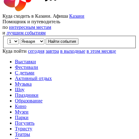
Куда сходить в Казани. Афиша
Казани
Помощник и путеводитель
по
интересным местам
и
лучшим событиям
Куда пойти
сегодня
завтра
в выходные
в этом месяце
Выставки
Фестивали
С детьми
Активный отдых
Музыка
Шоу
Праздники
Образование
Кино
Музеи
Парки
Погулять
Туристу
Театры