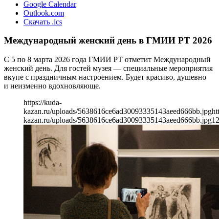
Google Calendar
Outlook.com
Скачать .ics
Международный женский день в ГМИИ РТ 2026
С 5 по 8 марта 2026 года ГМИИ РТ отметит Международный
женский день. Для гостей музея — специальные мероприятия
вкупе с праздничным настроением. Будет красиво, душевно
и неизменно вдохновляюще.
https://kuda-
kazan.ru/uploads/5638616ce6ad30093335143aeed666bb.jpg
ht
kazan.ru/uploads/5638616ce6ad30093335143aeed666bb.jpg
1