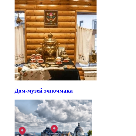
Дом-музей эчпочмака