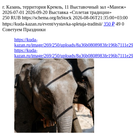
г. Казань, территория Кремль, 11
Выставочный зал «Манеж»
2026-07-01
2026-09-20
Выставка «Сплетая традиции»
250
RUB
https://schema.org/InStock
2026-08-06T21:35:00+03:00
https://kuda-kazan.ru/event/vystavka-spletaja-traditsii/
350
₽
49
0
Советуем Праздники
https://kuda-
kazan.ru/image/269/250/uploads/8a36b0808983fe196b7111e2
https://kuda-
kazan.ru/image/269/250/uploads/8a36b0808983fe196b7111e2