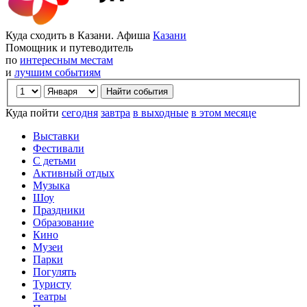
Куда сходить в Казани. Афиша
Казани
Помощник и путеводитель
по
интересным местам
и
лучшим событиям
Куда пойти
сегодня
завтра
в выходные
в этом месяце
Выставки
Фестивали
С детьми
Активный отдых
Музыка
Шоу
Праздники
Образование
Кино
Музеи
Парки
Погулять
Туристу
Театры