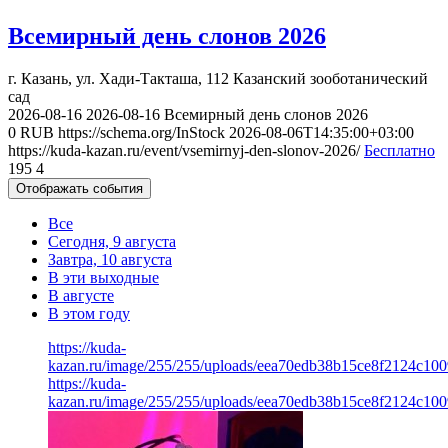
Всемирный день слонов 2026
г. Казань, ул. Хади-Такташа, 112
Казанский зооботанический
сад
2026-08-16
2026-08-16
Всемирный день слонов 2026
0
RUB
https://schema.org/InStock
2026-08-06T14:35:00+03:00
https://kuda-kazan.ru/event/vsemirnyj-den-slonov-2026/
Бесплатно
195
4
Отображать события
Все
Сегодня, 9 августа
Завтра, 10 августа
В эти выходные
В августе
В этом году
https://kuda-
kazan.ru/image/255/255/uploads/eea70edb38b15ce8f2124c100
https://kuda-
kazan.ru/image/255/255/uploads/eea70edb38b15ce8f2124c100