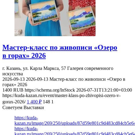
Мастер-класс по живописи «Озеро
в горах» 2026
г. Казань, ул. Карла Маркса, 57
Галерея современного
искусства
2026-09-13
2026-09-13
Мастер-класс по живописи «Озеро в
горах» 2026
1400
RUB
https://schema.org/InStock
2026-07-31T13:21:00+03:00
https://kuda-kazan.ru/event/master-klass-po-zhivopisi-ozero-v-
gorax-2026/
1 400
₽
148
1
Советуем Выставки
https://kuda-
kazan.ru/image/269/250/uploads/87d59e801c9d483cd84cb5e6
https://kuda-
kazan.ru/image/269/250/uploads/87d59e801c9d483cd84cb5e6