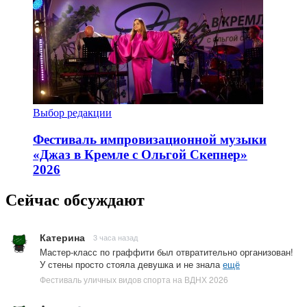
Выбор редакции
Фестиваль импровизационной музыки
«Джаз в Кремле с Ольгой Скепнер»
2026
Сейчас обсуждают
Катерина
3 часа назад
Мастер-класс по граффити был отвратительно организован!
У стены просто стояла девушка и не знала
ещё
Фестиваль уличных видов спорта на ВДНХ 2026