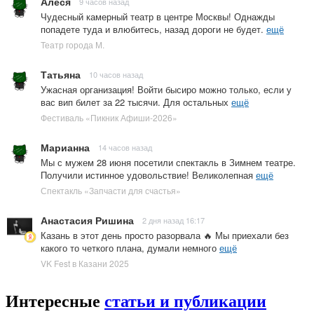
Алеся
9 часов назад
Чудесный камерный театр в центре Москвы! Однажды
попадете туда и влюбитесь, назад дороги не будет.
ещё
Театр города М.
Татьяна
10 часов назад
Ужасная организация! Войти бысиро можно только, если у
вас вип билет за 22 тысячи. Для остальных
ещё
Фестиваль «Пикник Афиши-2026»
Марианна
14 часов назад
Мы с мужем 28 июня посетили спектакль в Зимнем театре.
Получили истинное удовольствие! Великолепная
ещё
Спектакль «Запчасти для счастья»
Анастасия Ришина
2 дня назад 16:17
Казань в этот день просто разорвала 🔥 Мы приехали без
какого то четкого плана, думали немного
ещё
VK Fest в Казани 2025
Интересные
статьи и публикации