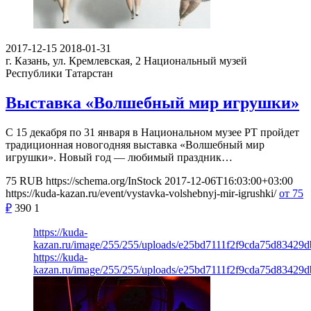
2017-12-15
2018-01-31
г. Казань, ул. Кремлевская, 2
Национальный музей
Республики Татарстан
Выставка «Волшебный мир игрушки»
С 15 декабря по 31 января в Национальном музее РТ пройдет
традиционная новогодняя выставка «Волшебный мир
игрушки». Новый год — любимый праздник…
75
RUB
https://schema.org/InStock
2017-12-06T16:03:00+03:00
https://kuda-kazan.ru/event/vystavka-volshebnyj-mir-igrushki/
от 75
₽
390
1
https://kuda-
kazan.ru/image/255/255/uploads/e25bd7111f2f9cda75d83429d
https://kuda-
kazan.ru/image/255/255/uploads/e25bd7111f2f9cda75d83429d