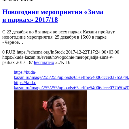
Новогодние мероприятия «Зима
в парках» 2017/18
С 22 декабря по 8 января во всех парках Казани пройдут
новогодние мероприятия. 25 декабря в 15:00 в парке
«Черное…
0
RUB
https://schema.org/InStock
2017-12-22T17:24:00+03:00
https://kuda-kazan.ru/event/novogodnie-meroprijatija-zima-v-
parkax-2017-18/
Бесплатно
2.7K
16
https://kuda-
kazan.ru/image/255/255/uploads/65aeffbe54006dcce037b5049
https://kuda-
kazan.ru/image/255/255/uploads/65aeffbe54006dcce037b5049