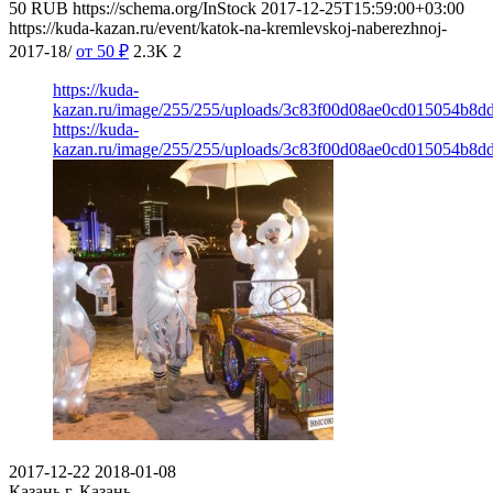
50
RUB
https://schema.org/InStock
2017-12-25T15:59:00+03:00
https://kuda-kazan.ru/event/katok-na-kremlevskoj-naberezhnoj-
2017-18/
от 50
₽
2.3K
2
https://kuda-
kazan.ru/image/255/255/uploads/3c83f00d08ae0cd015054b8dd
https://kuda-
kazan.ru/image/255/255/uploads/3c83f00d08ae0cd015054b8dd
2017-12-22
2018-01-08
Казань
г. Казань