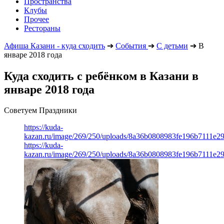
Пространства
Клубы
Прочее
Рестораны
Афиша Казани - куда сходить
➔
События
➔
С детьми
➔
В
январе 2018 года
Куда сходить с ребёнком в Казани в
январе 2018 года
Советуем Праздники
https://kuda-
kazan.ru/image/269/250/uploads/8a36b0808983fe196b7111e2
https://kuda-
kazan.ru/image/269/250/uploads/8a36b0808983fe196b7111e2