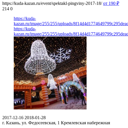
https://kuda-kazan.ru/event/spektakl-pingviny-2017-18/
от 190
₽
214
0
https://kuda-
kazan.ru/image/255/255/uploads/8f14d4d1774649799c295dea
https://kuda-
kazan.ru/image/255/255/uploads/8f14d4d1774649799c295dea
2017-12-16
2018-01-28
г. Казань, ул. Федосеевская, 1
Кремлевская набережная