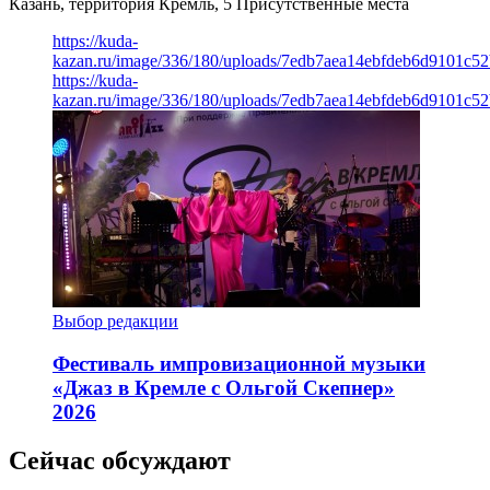
Казань, территория Кремль, 5
Присутственные места
https://kuda-
kazan.ru/image/336/180/uploads/7edb7aea14ebfdeb6d9101c5
https://kuda-
kazan.ru/image/336/180/uploads/7edb7aea14ebfdeb6d9101c5
Выбор редакции
Фестиваль импровизационной музыки
«Джаз в Кремле с Ольгой Скепнер»
2026
Сейчас обсуждают