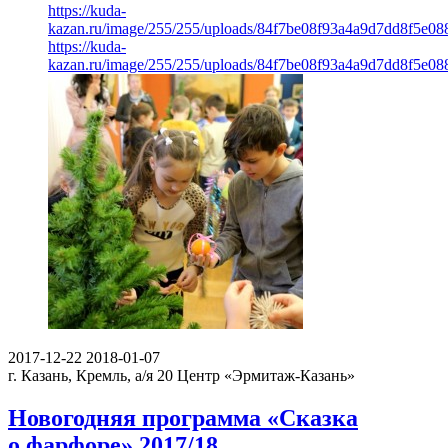
https://kuda-
kazan.ru/image/255/255/uploads/84f7be08f93a4a9d7dd8f5e08
https://kuda-
kazan.ru/image/255/255/uploads/84f7be08f93a4a9d7dd8f5e08
2017-12-22
2018-01-07
г. Казань, Кремль, а/я 20
Центр «Эрмитаж-Казань»
Новогодняя программа «Сказка
о фарфоре» 2017/18