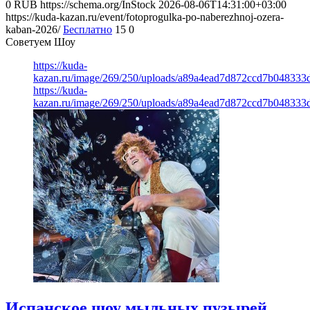
0
RUB
https://schema.org/InStock
2026-08-06T14:31:00+03:00
https://kuda-kazan.ru/event/fotoprogulka-po-naberezhnoj-ozera-
kaban-2026/
Бесплатно
15
0
Советуем Шоу
https://kuda-
kazan.ru/image/269/250/uploads/a89a4ead7d872ccd7b048333
https://kuda-
kazan.ru/image/269/250/uploads/a89a4ead7d872ccd7b048333
Испанское шоу мыльных пузырей