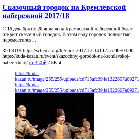
Сказочный городок на Кремлёвской
набережной 2017/18
С 16 декабря по 28 января на Кремлевской набережной будет
открыт сказочный городок. В этом году городок полностью
переместился…
350
RUB
https://schema.org/InStock
2017-12-14T17:55:00+03:00
https://kuda-kazan.ru/event/skazochnyj-gorodok-na-kremlevskoj-
naberezhnoj/
от 350
₽
2.8K
4
https://kuda-
kazan.ru/image/255/255/uploads/cd715afc394a1322607a09271
https://kuda-
kazan.ru/image/255/255/uploads/cd715afc394a1322607a09271