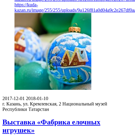
https://kuda-
kazan.ru/image/255/255/uploads/9a126f81a0d04a9c2e267df0a
2017-12-01
2018-01-10
г. Казань, ул. Кремлевская, 2
Национальный музей
Республики Татарстан
Выставка «Фабрика елочных
игрушек»