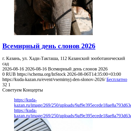
Всемирный день слонов 2026
г. Казань, ул. Хади-Такташа, 112
Казанский зооботанический
сад
2026-08-16
2026-08-16
Всемирный день слонов 2026
0
RUB
https://schema.org/InStock
2026-08-06T14:35:00+03:00
https://kuda-kazan.ru/event/vsemirnyj-den-slonov-2026/
Бесплатно
32
1
Советуем Концерты
https://kuda-
kazan.ru/image/269/250/uploads/9af9e395ecede18ae8a793d63
https://kuda-
kazan.ru/image/269/250/uploads/9af9e395ecede18ae8a793d63