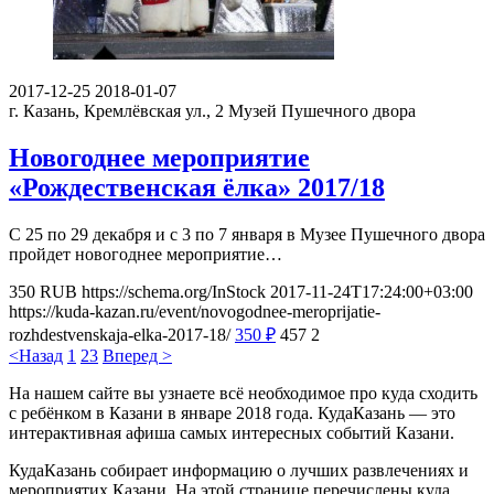
2017-12-25
2018-01-07
г. Казань, Кремлёвская ул., 2
Музей Пушечного двора
Новогоднее мероприятие
«Рождественская ёлка» 2017/18
С 25 по 29 декабря и с 3 по 7 января в Музее Пушечного двора
пройдет новогоднее мероприятие…
350
RUB
https://schema.org/InStock
2017-11-24T17:24:00+03:00
https://kuda-kazan.ru/event/novogodnee-meroprijatie-
rozhdestvenskaja-elka-2017-18/
350
₽
457
2
<Назад
1
2
3
Вперед >
На нашем сайте вы узнаете всё необходимое про куда сходить
с ребёнком в Казани в январе 2018 года. КудаКазань — это
интерактивная афиша самых интересных событий Казани.
КудаКазань собирает информацию о лучших развлечениях и
мероприятих Казани. На этой странице перечислены куда