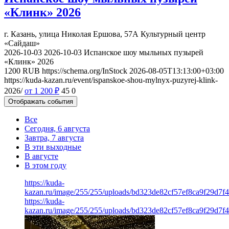
«Клинк» 2026
г. Казань, улица Николая Ершова, 57А
Культурный центр
«Сайдаш»
2026-10-03
2026-10-03
Испанское шоу мыльных пузырей
«Клинк» 2026
1200
RUB
https://schema.org/InStock
2026-08-05T13:13:00+03:00
https://kuda-kazan.ru/event/ispanskoe-shou-mylnyx-puzyrej-klink-
2026/
от 1 200
₽
45
0
Отображать события
Все
Сегодня, 6 августа
Завтра, 7 августа
В эти выходные
В августе
В этом году
https://kuda-
kazan.ru/image/255/255/uploads/bd323de82cf57ef8ca9f29d7f
https://kuda-
kazan.ru/image/255/255/uploads/bd323de82cf57ef8ca9f29d7f