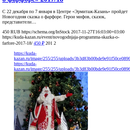
С 22 декабря по 7 января в Центре «Эрмитаж-Казань» пройдет
Новогодняя сказка о фарфоре. Герои мифов, сказок,
представители…
450
RUB
https://schema.org/InStock
2017-11-27T16:03:00+03:00
https://kuda-kazan.ru/event/novogodnjaja-programma-skazka-o-
farfore-2017-18/
450
₽
201
2
https://kuda-
kazan.ru/image/255/255/uploads/3b3d83b00bde9e91f50ce089
https://kuda-
kazan.ru/image/255/255/uploads/3b3d83b00bde9e91f50ce089