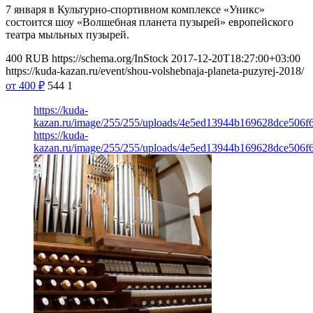
7 января в Культурно-спортивном комплексе «Уникс»
состоится шоу «Волшебная планета пузырей» европейского
театра мыльных пузырей.
400
RUB
https://schema.org/InStock
2017-12-20T18:27:00+03:00
https://kuda-kazan.ru/event/shou-volshebnaja-planeta-puzyrej-2018/
от 400
₽
544
1
https://kuda-
kazan.ru/image/255/255/uploads/4e5ed13944b169628dce506f
https://kuda-
kazan.ru/image/255/255/uploads/4e5ed13944b169628dce506f