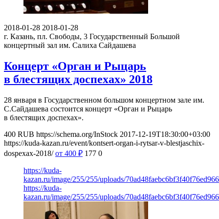
2018-01-28
2018-01-28
г. Казань, пл. Свободы, 3
Государственный Большой
концертный зал им. Салиха Сайдашева
Концерт «Орган и Рыцарь
в блестящих доспехах» 2018
28 января в Государственном большом концертном зале им.
С.Сайдашева состоится концерт «Орган и Рыцарь
в блестящих доспехах».
400
RUB
https://schema.org/InStock
2017-12-19T18:30:00+03:00
https://kuda-kazan.ru/event/kontsert-organ-i-rytsar-v-blestjaschix-
dospexax-2018/
от 400
₽
177
0
https://kuda-
kazan.ru/image/255/255/uploads/70ad48faebc6bf3f40f76ed96
https://kuda-
kazan.ru/image/255/255/uploads/70ad48faebc6bf3f40f76ed96