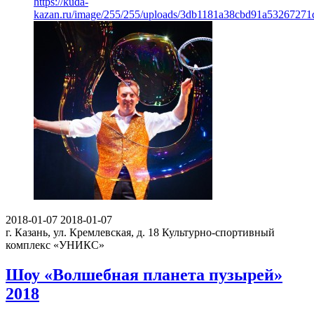
https://kuda-
kazan.ru/image/255/255/uploads/3db1181a38cbd91a53267271
2018-01-07
2018-01-07
г. Казань, ул. Кремлевская, д. 18
Культурно-спортивный
комплекс «УНИКС»
Шоу «Волшебная планета пузырей»
2018