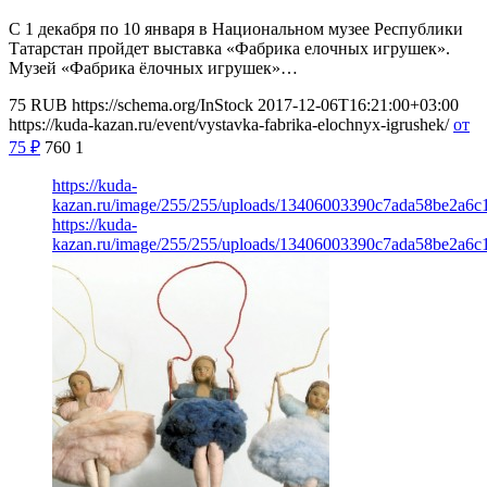
С 1 декабря по 10 января в Национальном музее Республики
Татарстан пройдет выставка «Фабрика елочных игрушек».
Музей «Фабрика ёлочных игрушек»…
75
RUB
https://schema.org/InStock
2017-12-06T16:21:00+03:00
https://kuda-kazan.ru/event/vystavka-fabrika-elochnyx-igrushek/
от
75
₽
760
1
https://kuda-
kazan.ru/image/255/255/uploads/13406003390c7ada58be2a6c
https://kuda-
kazan.ru/image/255/255/uploads/13406003390c7ada58be2a6c