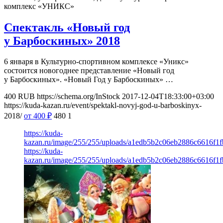
комплекс «УНИКС»
Спектакль «Новый год
у Барбоскиных» 2018
6 января в Культурно-спортивном комплексе «Уникс»
состоится новогоднее представление «Новый год
у Барбоскиных». «Новый Год у Барбоскиных» …
400
RUB
https://schema.org/InStock
2017-12-04T18:33:00+03:00
https://kuda-kazan.ru/event/spektakl-novyj-god-u-barboskinyx-
2018/
от 400
₽
480
1
https://kuda-
kazan.ru/image/255/255/uploads/a1edb5b2c06eb2886c6616f1f
https://kuda-
kazan.ru/image/255/255/uploads/a1edb5b2c06eb2886c6616f1f