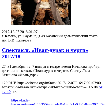
2017-12-27
2018-01-07
г. Казань, ул. Баумана, д.48
Казанский драматический театр
им. В.И. Качалова
Спектакль «Иван-дурак и черти»
2017/18
27, 31 декабря и 2, 7 января в театре имени Качалова пройдет
детский спектакль «Иван-дурак и черти». Сказку Льва
Устинова «Иван-дурак…
120
RUB
https://schema.org/InStock
2017-12-07T16:17:00+03:00
https://kuda-kazan.ru/event/spektakl-ivan-durak-i-cherti-2017-18/
от
120
₽
305
1
https://kuda-
kazan.ru/image/255/255/uploads/9a126f81a0d04a9c2e267df0a