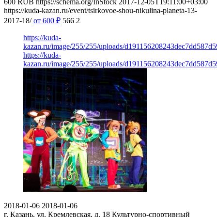
600
RUB
https://schema.org/InStock
2017-12-05T19:11:00+03:00
https://kuda-kazan.ru/event/tsirkovoe-shou-nikulina-planeta-13-
2017-18/
от 600
₽
566
2
https://kuda-
kazan.ru/image/255/255/uploads/d191156208243dec7dd587d5
https://kuda-
kazan.ru/image/255/255/uploads/d191156208243dec7dd587d5
2018-01-06
2018-01-06
г. Казань, ул. Кремлевская, д. 18
Культурно-спортивный