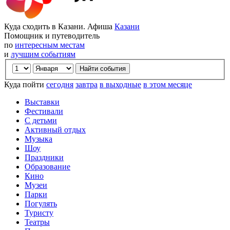
Куда сходить в Казани. Афиша
Казани
Помощник и путеводитель
по
интересным местам
и
лучшим событиям
Куда пойти
сегодня
завтра
в выходные
в этом месяце
Выставки
Фестивали
С детьми
Активный отдых
Музыка
Шоу
Праздники
Образование
Кино
Музеи
Парки
Погулять
Туристу
Театры