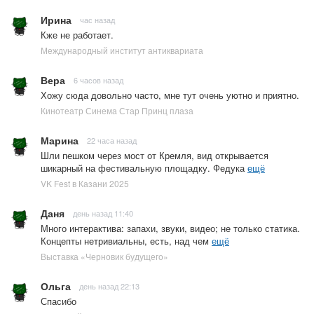
Ирина
час назад
Кже не работает.
Международный институт антиквариата
Вера
6 часов назад
Хожу сюда довольно часто, мне тут очень уютно и приятно.
Кинотеатр Синема Стар Принц плаза
Марина
22 часа назад
Шли пешком через мост от Кремля, вид открывается
шикарный на фестивальную площадку. Федука
ещё
VK Fest в Казани 2025
Даня
день назад 11:40
Много интерактива: запахи, звуки, видео; не только статика.
Концепты нетривиальны, есть, над чем
ещё
Выставка «Черновик будущего»
Ольга
день назад 22:13
Спасибо