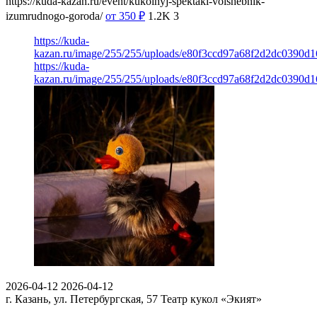
https://kuda-kazan.ru/event/kukolnyj-spektakl-volshebnik-
izumrudnogo-goroda/
от 350
₽
1.2K
3
https://kuda-
kazan.ru/image/255/255/uploads/e80f3ccd97a68f2d2dc0390d1
https://kuda-
kazan.ru/image/255/255/uploads/e80f3ccd97a68f2d2dc0390d1
2026-04-12
2026-04-12
г. Казань, ул. Петербургская, 57
Театр кукол «Экият»