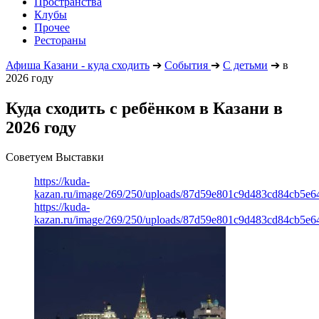
Пространства
Клубы
Прочее
Рестораны
Афиша Казани - куда сходить
➔
События
➔
С детьми
➔
в
2026 году
Куда сходить с ребёнком в Казани в
2026 году
Советуем Выставки
https://kuda-
kazan.ru/image/269/250/uploads/87d59e801c9d483cd84cb5e6
https://kuda-
kazan.ru/image/269/250/uploads/87d59e801c9d483cd84cb5e6