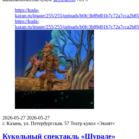
https://kuda-
kazan.ru/image/255/255/uploads/b0fc3b89d01b7c72a7cca2b85
https://kuda-
kazan.ru/image/255/255/uploads/b0fc3b89d01b7c72a7cca2b85
2026-05-27
2026-05-27
г. Казань, ул. Петербургская, 57
Театр кукол «Экият»
Кукольный спектакль «Шурале»