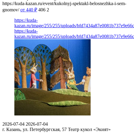
https://kuda-kazan.ru/event/kukolnyj-spektakl-belosnezhka-i-sem-
gnomov/
от 440
₽
406
2
https://kuda-
kazan.ru/image/255/255/uploads/bfd7434a87e0081b737e9e66c
https://kuda-
kazan.ru/image/255/255/uploads/bfd7434a87e0081b737e9e66c
2026-07-04
2026-07-04
г. Казань, ул. Петербургская, 57
Театр кукол «Экият»