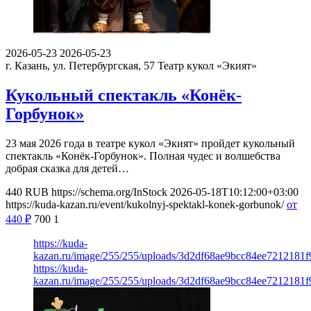
2026-05-23
2026-05-23
г. Казань, ул. Петербургская, 57
Театр кукол «Экият»
Кукольный спектакль «Конёк-
Горбунок»
23 мая 2026 года в театре кукол «Экият» пройдет кукольный
спектакль «Конёк-Горбунок». Полная чудес и волшебства
добрая сказка для детей…
440
RUB
https://schema.org/InStock
2026-05-18T10:12:00+03:00
https://kuda-kazan.ru/event/kukolnyj-spektakl-konek-gorbunok/
от
440
₽
700
1
https://kuda-
kazan.ru/image/255/255/uploads/3d2df68ae9bcc84ee7212181f
https://kuda-
kazan.ru/image/255/255/uploads/3d2df68ae9bcc84ee7212181f