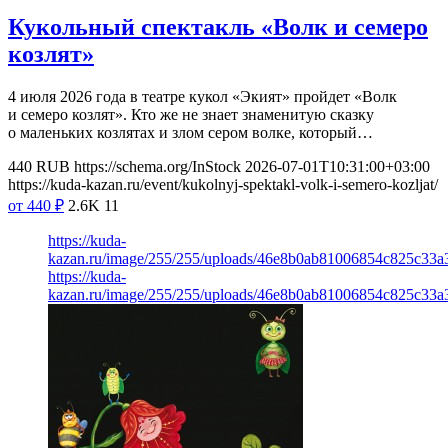
Кукольный спектакль «Волк и семеро
козлят»
4 июля 2026 года в театре кукол «Экият» пройдет «Волк
и семеро козлят». Кто же не знает знаменитую сказку
о маленьких козлятах и злом сером волке, который…
440
RUB
https://schema.org/InStock
2026-07-01T10:31:00+03:00
https://kuda-kazan.ru/event/kukolnyj-spektakl-volk-i-semero-kozljat/
от 440
₽
2.6K
11
https://kuda-
kazan.ru/image/255/255/uploads/46e8b0ab81006854c825c33a3
https://kuda-
kazan.ru/image/255/255/uploads/46e8b0ab81006854c825c33a3