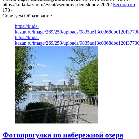
https://kuda-kazan.ru/event/vsemirnyj-den-slonov-2026/
Бесплатно
178
4
Советуем Образование
https://kuda-
kazan.ru/image/269/250/uploads/9835ae13c0368dbe120f3773
https://kuda-
kazan.ru/image/269/250/uploads/9835ae13c0368dbe120f3773
Фотопрогулка по набережной озера