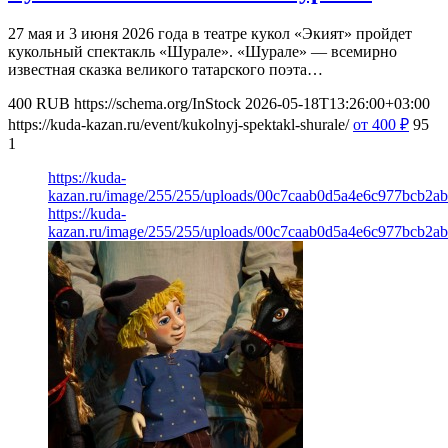
27 мая и 3 июня 2026 года в театре кукол «Экият» пройдет
кукольный спектакль «Шурале». «Шурале» — всемирно
известная сказка великого татарского поэта…
400
RUB
https://schema.org/InStock
2026-05-18T13:26:00+03:00
https://kuda-kazan.ru/event/kukolnyj-spektakl-shurale/
от 400
₽
95
1
https://kuda-
kazan.ru/image/255/255/uploads/00c7caab0d5a4e6c977bcb2ab
https://kuda-
kazan.ru/image/255/255/uploads/00c7caab0d5a4e6c977bcb2ab