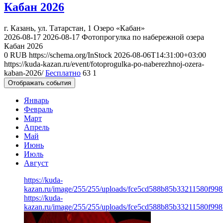
Кабан 2026
г. Казань, ул. Татарстан, 1
Озеро «Кабан»
2026-08-17
2026-08-17
Фотопрогулка по набережной озера
Кабан 2026
0
RUB
https://schema.org/InStock
2026-08-06T14:31:00+03:00
https://kuda-kazan.ru/event/fotoprogulka-po-naberezhnoj-ozera-
kaban-2026/
Бесплатно
63
1
Отображать события
Январь
Февраль
Март
Апрель
Май
Июнь
Июль
Август
https://kuda-
kazan.ru/image/255/255/uploads/fce5cd588b85b33211580f998
https://kuda-
kazan.ru/image/255/255/uploads/fce5cd588b85b33211580f998