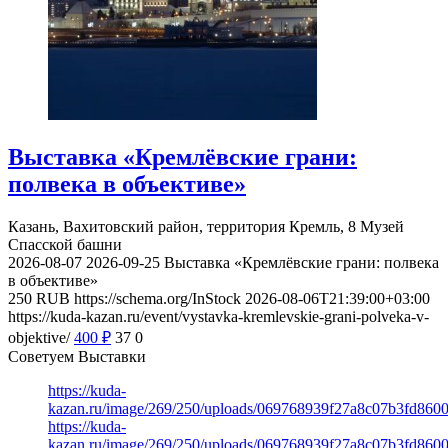
Выставка «Кремлёвские грани:
полвека в объективе»
Казань, Вахитовский район, территория Кремль, 8
Музей
Спасской башни
2026-08-07
2026-09-25
Выставка «Кремлёвские грани: полвека
в объективе»
250
RUB
https://schema.org/InStock
2026-08-06T21:39:00+03:00
https://kuda-kazan.ru/event/vystavka-kremlevskie-grani-polveka-v-
objektive/
400
₽
37
0
Советуем Выставки
https://kuda-
kazan.ru/image/269/250/uploads/069768939f27a8c07b3fd860
https://kuda-
kazan.ru/image/269/250/uploads/069768939f27a8c07b3fd860