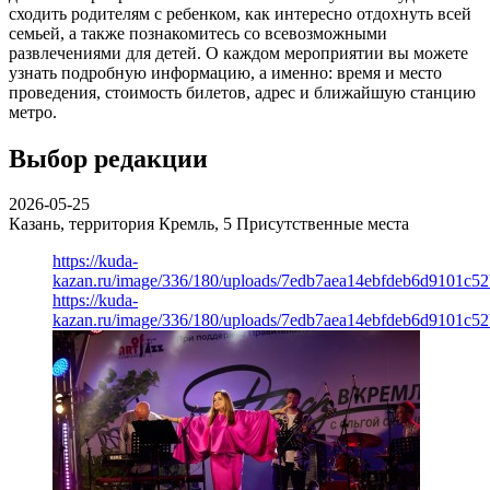
сходить родителям с ребенком, как интересно отдохнуть всей
семьей, а также познакомитесь со всевозможными
развлечениями для детей. О каждом мероприятии вы можете
узнать подробную информацию, а именно: время и место
проведения, стоимость билетов, адрес и ближайшую станцию
метро.
Выбор редакции
2026-05-25
Казань, территория Кремль, 5
Присутственные места
https://kuda-
kazan.ru/image/336/180/uploads/7edb7aea14ebfdeb6d9101c5
https://kuda-
kazan.ru/image/336/180/uploads/7edb7aea14ebfdeb6d9101c5