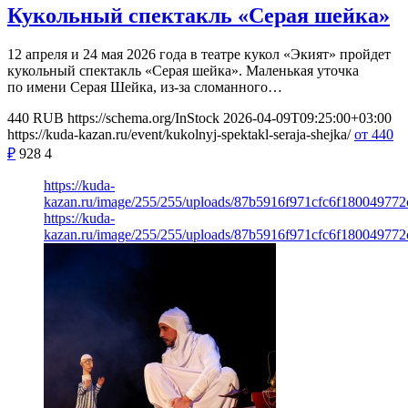
Кукольный спектакль «Серая шейка»
12 апреля и 24 мая 2026 года в театре кукол «Экият» пройдет
кукольный спектакль «Серая шейка». Маленькая уточка
по имени Серая Шейка, из-за сломанного…
440
RUB
https://schema.org/InStock
2026-04-09T09:25:00+03:00
https://kuda-kazan.ru/event/kukolnyj-spektakl-seraja-shejka/
от 440
₽
928
4
https://kuda-
kazan.ru/image/255/255/uploads/87b5916f971cfc6f180049772
https://kuda-
kazan.ru/image/255/255/uploads/87b5916f971cfc6f180049772