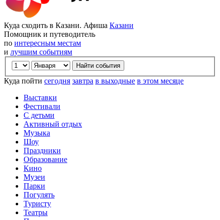
Куда сходить в Казани. Афиша
Казани
Помощник и путеводитель
по
интересным местам
и
лучшим событиям
Куда пойти
сегодня
завтра
в выходные
в этом месяце
Выставки
Фестивали
С детьми
Активный отдых
Музыка
Шоу
Праздники
Образование
Кино
Музеи
Парки
Погулять
Туристу
Театры