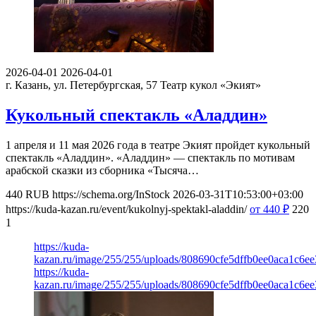
2026-04-01
2026-04-01
г. Казань, ул. Петербургская, 57
Театр кукол «Экият»
Кукольный спектакль «Аладдин»
1 апреля и 11 мая 2026 года в театре Экият пройдет кукольный
спектакль «Аладдин». «Аладдин» — спектакль по мотивам
арабской сказки из сборника «Тысяча…
440
RUB
https://schema.org/InStock
2026-03-31T10:53:00+03:00
https://kuda-kazan.ru/event/kukolnyj-spektakl-aladdin/
от 440
₽
220
1
https://kuda-
kazan.ru/image/255/255/uploads/808690cfe5dffb0ee0aca1c6ee
https://kuda-
kazan.ru/image/255/255/uploads/808690cfe5dffb0ee0aca1c6ee