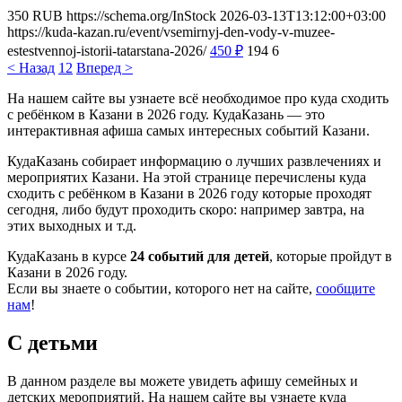
350
RUB
https://schema.org/InStock
2026-03-13T13:12:00+03:00
https://kuda-kazan.ru/event/vsemirnyj-den-vody-v-muzee-
estestvennoj-istorii-tatarstana-2026/
450
₽
194
6
< Назад
1
2
Вперед >
На нашем сайте вы узнаете всё необходимое про куда сходить
с ребёнком в Казани в 2026 году. КудаКазань — это
интерактивная афиша самых интересных событий Казани.
КудаКазань собирает информацию о лучших развлечениях и
мероприятих Казани. На этой странице перечислены куда
сходить с ребёнком в Казани в 2026 году которые проходят
сегодня, либо будут проходить скоро: например завтра, на
этих выходных и т.д.
КудаКазань в курсе
24 событий для детей
, которые пройдут в
Казани в 2026 году.
Если вы знаете о событии, которого нет на сайте,
сообщите
нам
!
С детьми
В данном разделе вы можете увидеть афишу семейных и
детских мероприятий. На нашем сайте вы узнаете куда