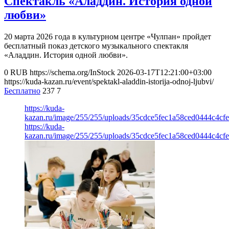
Спектакль «Аладдин. История одной
любви»
20 марта 2026 года в культурном центре «Чулпан» пройдет
бесплатный показ детского музыкального спектакля
«Аладдин. История одной любви».
0
RUB
https://schema.org/InStock
2026-03-17T12:21:00+03:00
https://kuda-kazan.ru/event/spektakl-aladdin-istorija-odnoj-ljubvi/
Бесплатно
237
7
https://kuda-
kazan.ru/image/255/255/uploads/35cdce5fec1a58ced0444c4cfe
https://kuda-
kazan.ru/image/255/255/uploads/35cdce5fec1a58ced0444c4cfe