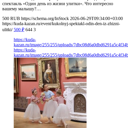
спектакль «Один день из жизни улитки». Что интересно
вашему малышу?…
500
RUB
https://schema.org/InStock
2026-06-29T09:34:00+03:00
https://kuda-kazan.ru/event/kukolnyj-spektakl-odin-den-iz-zhizni-
ulitki/
500
₽
644
3
https://kuda-
kazan.ru/image/255/255/uploads/7dbc08d6a0dbd6291a5c4f34
https://kuda-
kazan.ru/image/255/255/uploads/7dbc08d6a0dbd6291a5c4f34