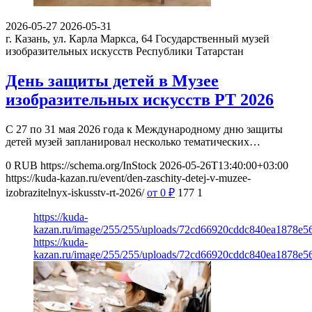
2026-05-27
2026-05-31
г. Казань, ул. Карла Маркса, 64
Государственный музей
изобразительных искусств Республики Татарстан
День защиты детей в Музее
изобразительных искусств РТ 2026
С 27 по 31 мая 2026 года к Международному дню защиты
детей музей запланировал несколько тематических…
0
RUB
https://schema.org/InStock
2026-05-26T13:40:00+03:00
https://kuda-kazan.ru/event/den-zaschity-detej-v-muzee-
izobrazitelnyx-iskusstv-rt-2026/
от 0
₽
177
1
https://kuda-
kazan.ru/image/255/255/uploads/72cd66920cddc840ea1878e5
https://kuda-
kazan.ru/image/255/255/uploads/72cd66920cddc840ea1878e5