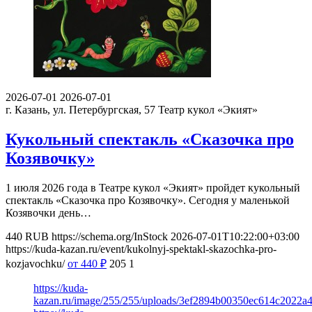
2026-07-01
2026-07-01
г. Казань, ул. Петербургская, 57
Театр кукол «Экият»
Кукольный спектакль «Сказочка про
Козявочку»
1 июля 2026 года в Театре кукол «Экият» пройдет кукольный
спектакль «Сказочка про Козявочку». Сегодня у маленькой
Козявочки день…
440
RUB
https://schema.org/InStock
2026-07-01T10:22:00+03:00
https://kuda-kazan.ru/event/kukolnyj-spektakl-skazochka-pro-
kozjavochku/
от 440
₽
205
1
https://kuda-
kazan.ru/image/255/255/uploads/3ef2894b00350ec614c2022a