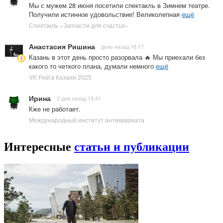
Мы с мужем 28 июня посетили спектакль в Зимнем театре.
Получили истинное удовольствие! Великолепная
ещё
Спектакль «Запчасти для счастья»
Анастасия Ришина
день назад 16:17
Казань в этот день просто разорвала 🔥 Мы приехали без
какого то четкого плана, думали немного
ещё
VK Fest в Казани 2025
Ирина
2 дня назад 13:41
Кже не работает.
Международный институт антиквариата
Интересные
статьи и публикации