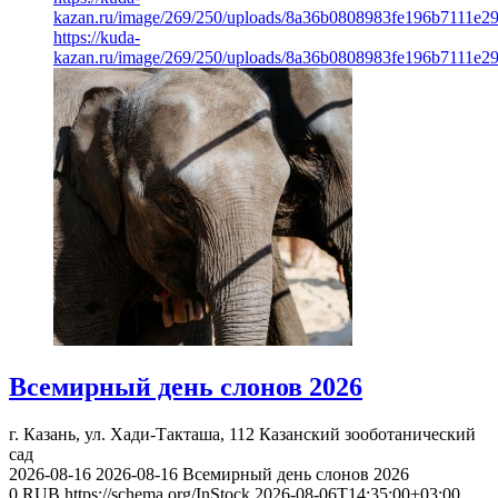
kazan.ru/image/269/250/uploads/8a36b0808983fe196b7111e2
https://kuda-
kazan.ru/image/269/250/uploads/8a36b0808983fe196b7111e2
Всемирный день слонов 2026
г. Казань, ул. Хади-Такташа, 112
Казанский зооботанический
сад
2026-08-16
2026-08-16
Всемирный день слонов 2026
0
RUB
https://schema.org/InStock
2026-08-06T14:35:00+03:00