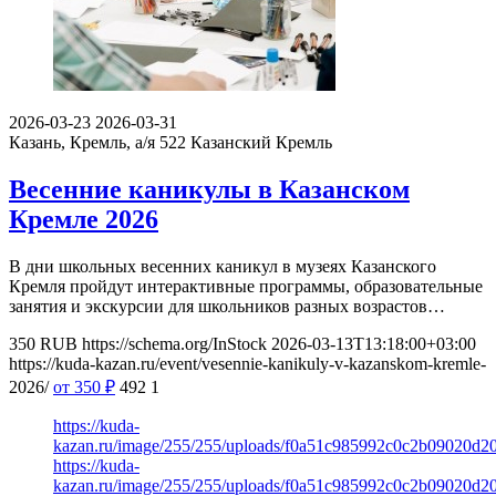
2026-03-23
2026-03-31
Казань, Кремль, а/я 522
Казанский Кремль
Весенние каникулы в Казанском
Кремле 2026
В дни школьных весенних каникул в музеях Казанского
Кремля пройдут интерактивные программы, образовательные
занятия и экскурсии для школьников разных возрастов…
350
RUB
https://schema.org/InStock
2026-03-13T13:18:00+03:00
https://kuda-kazan.ru/event/vesennie-kanikuly-v-kazanskom-kremle-
2026/
от 350
₽
492
1
https://kuda-
kazan.ru/image/255/255/uploads/f0a51c985992c0c2b09020d2
https://kuda-
kazan.ru/image/255/255/uploads/f0a51c985992c0c2b09020d2