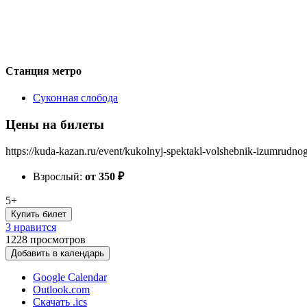
Станция метро
Суконная слобода
Цены на билеты
https://kuda-kazan.ru/event/kukolnyj-spektakl-volshebnik-izumrudno
Взрослый:
от 350
₽
5+
Купить билет
3 нравится
1228
просмотров
Добавить в календарь
Google Calendar
Outlook.com
Скачать .ics