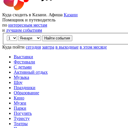
Куда сходить в Казани. Афиша
Казани
Помощник и путеводитель
по
интересным местам
и
лучшим событиям
Куда пойти
сегодня
завтра
в выходные
в этом месяце
Выставки
Фестивали
С детьми
Активный отдых
Музыка
Шоу
Праздники
Образование
Кино
Музеи
Парки
Погулять
Туристу
Театры