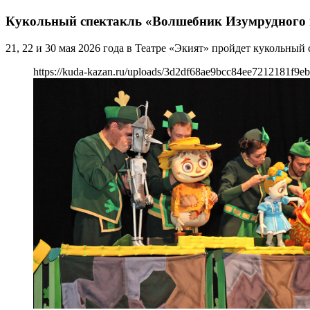
Кукольный спектакль «Волшебник Изумрудного 
21, 22 и 30 мая 2026 года в Театре «Экият» пройдет кукольны
https://kuda-kazan.ru/uploads/3d2df68ae9bcc84ee7212181f9e