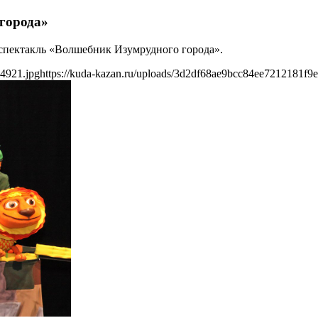
города»
й спектакль «Волшебник Изумрудного города».
b4921.jpg
https://kuda-kazan.ru/uploads/3d2df68ae9bcc84ee7212181f9