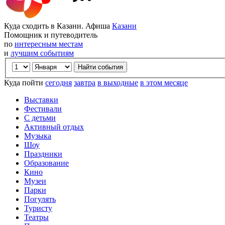
Куда сходить в Казани. Афиша
Казани
Помощник и путеводитель
по
интересным местам
и
лучшим событиям
Куда пойти
сегодня
завтра
в выходные
в этом месяце
Выставки
Фестивали
С детьми
Активный отдых
Музыка
Шоу
Праздники
Образование
Кино
Музеи
Парки
Погулять
Туристу
Театры