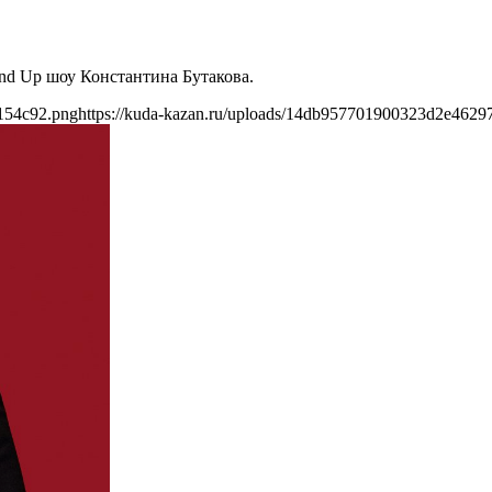
and Up шоу Константина Бутакова.
154c92.png
https://kuda-kazan.ru/uploads/14db957701900323d2e462