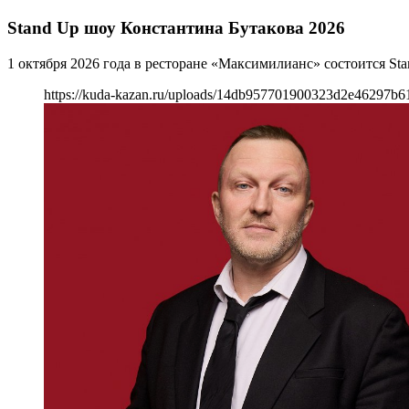
Stand Up шоу Константина Бутакова 2026
1 октября 2026 года в ресторане «Максимилианс» состоится St
https://kuda-kazan.ru/uploads/14db957701900323d2e46297b6