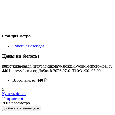
Станция метро
Суконная слобода
Цены на билеты
https://kuda-kazan.ru/event/kukolnyj-spektakl-volk-i-semero-kozljat/
440
https://schema.org/InStock
2026-07-01T10:31:00+03:00
Взрослый:
от 440
₽
5+
Купить билет
11 нравится
2603
просмотра
Добавить в календарь