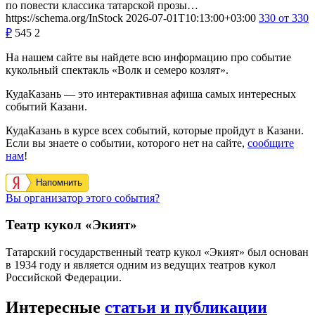
по повести классика татарской прозы…
https://schema.org/InStock
2026-07-01T10:13:00+03:00
330
от 330
₽
545
2
На нашем сайте вы найдете всю информацию про событие
кукольный спектакль «Волк и семеро козлят».
КудаКазань — это интерактивная афиша самых интересных
событий Казани.
КудаКазань в курсе всех событий, которые пройдут в Казани.
Если вы знаете о событии, которого нет на сайте,
сообщите
нам
!
Напомнить
Вы организатор этого события?
Театр кукол «Экият»
Татарский государственный театр кукол «Экият» был основан
в 1934 году и является одним из ведущих театров кукол
Российской Федерации.
Интересные
статьи и публикации