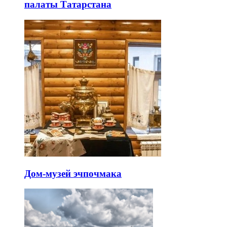
палаты Татарстана
Дом-музей эчпочмака