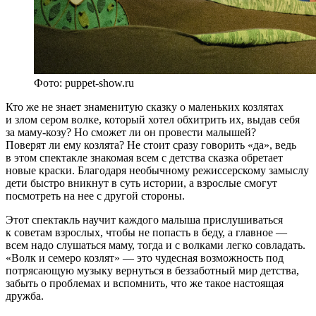
Фото: puppet-show.ru
Кто же не знает знаменитую сказку о маленьких козлятах
и злом сером волке, который хотел обхитрить их, выдав себя
за маму-козу? Но сможет ли он провести малышей?
Поверят ли ему козлята? Не стоит сразу говорить «да», ведь
в этом спектакле знакомая всем с детства сказка обретает
новые краски. Благодаря необычному режиссерскому замыслу
дети быстро вникнут в суть истории, а взрослые смогут
посмотреть на нее с другой стороны.
Этот спектакль научит каждого малыша прислушиваться
к советам взрослых, чтобы не попасть в беду, а главное —
всем надо слушаться маму, тогда и с волками легко совладать.
«Волк и семеро козлят» — это чудесная возможность под
потрясающую музыку вернуться в беззаботный мир детства,
забыть о проблемах и вспомнить, что же такое настоящая
дружба.