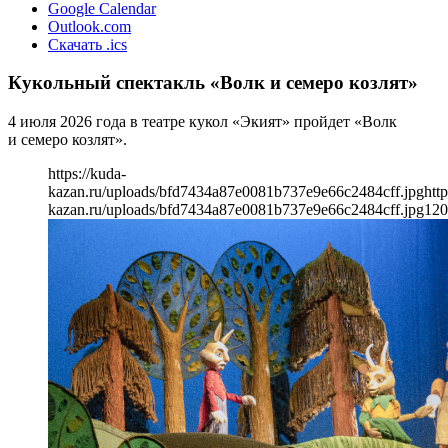
Google Calendar
Outlook.com
Скачать .ics
Кукольный спектакль «Волк и семеро козлят»
4 июля 2026 года в театре кукол «Экият» пройдет «Волк
и семеро козлят».
https://kuda-
kazan.ru/uploads/bfd7434a87e0081b737e9e66c2484cff.jpg
http
kazan.ru/uploads/bfd7434a87e0081b737e9e66c2484cff.jpg
120