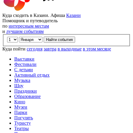
Куда сходить в Казани. Афиша
Казани
Помощник и путеводитель
по
интересным местам
и
лучшим событиям
Куда пойти
сегодня
завтра
в выходные
в этом месяце
Выставки
Фестивали
С детьми
Активный отдых
Музыка
Шоу
Праздники
Образование
Кино
Музеи
Парки
Погулять
Туристу
Театры