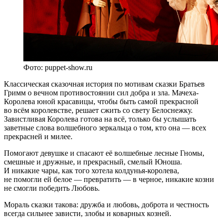
Фото: puppet-show.ru
Классическая сказочная история по мотивам сказки Братьев
Гримм о вечном противостоянии сил добра и зла. Мачеха-
Королева юной красавицы, чтобы быть самой прекрасной
во всём королевстве, решает сжить со свету Белоснежку.
Завистливая Королева готова на всё, только бы услышать
заветные слова волшебного зеркальца о том, кто она — всех
прекрасней и милее.
Помогают девушке и спасают её волшебные лесные Гномы,
смешные и дружные, и прекрасный, смелый Юноша.
И никакие чары, как того хотела колдунья-королева,
не помогли ей белое — превратить — в черное, никакие козни
не смогли победить Любовь.
Мораль сказки такова: дружба и любовь, доброта и честность
всегда сильнее зависти, злобы и коварных козней.