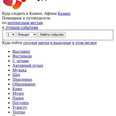
Куда сходить в Казани. Афиша
Казани
Помощник и путеводитель
по
интересным местам
и
лучшим событиям
Куда пойти
сегодня
завтра
в выходные
в этом месяце
Выставки
Фестивали
С детьми
Активный отдых
Музыка
Шоу
Праздники
Образование
Кино
Музеи
Парки
Погулять
Туристу
Театры