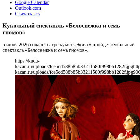
Google Calendar
Outlook.com
Скачать .ics
Кукольный спектакль «Белоснежка и семь
гномов»
5 июля 2026 года в Театре кукол «Экият» пройдет кукольный
спектакль «Белоснежка и семь гномов».
https://kuda-
kazan.ru/uploads/fce5cd588b85b33211580f998bb1282f.jpg
htt
kazan.ru/uploads/fce5cd588b85b33211580f998bb1282f.jpg
90