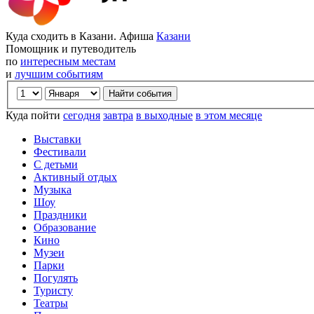
Куда сходить в Казани. Афиша
Казани
Помощник и путеводитель
по
интересным местам
и
лучшим событиям
Куда пойти
сегодня
завтра
в выходные
в этом месяце
Выставки
Фестивали
С детьми
Активный отдых
Музыка
Шоу
Праздники
Образование
Кино
Музеи
Парки
Погулять
Туристу
Театры