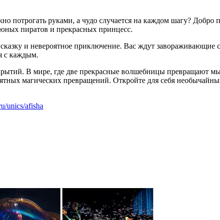
жно потрогать руками, а чудо случается на каждом шагу? Добро
, юных пиратов и прекрасных принцесс.
сказку и невероятное приключение. Вас ждут завораживающие с
я с каждым.
крытий. В мире, где две прекрасные волшебницы превращают м
оятных магических превращений. Откройте для себя необычайный
ru/unics/afisha