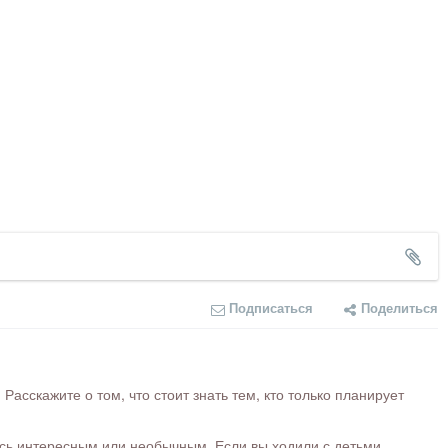
Подписаться
Поделиться
сскажите о том, что стоит знать тем, кто только планирует
ось интересным или необычным. Если вы ходили с детьми,