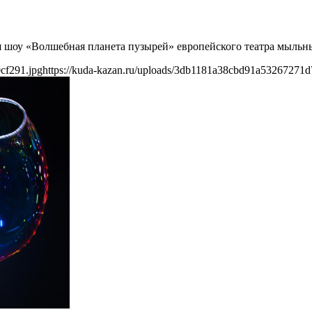
я шоу «Волшебная планета пузырей» европейского театра мыльн
cf291.jpg
https://kuda-kazan.ru/uploads/3db1181a38cbd91a53267271d