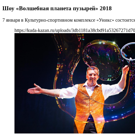
Шоу «Волшебная планета пузырей» 2018
7 января в Культурно-спортивном комплексе «Уникс» состоитс
https://kuda-kazan.ru/uploads/3db1181a38cbd91a53267271d70