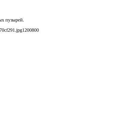
ых пузырей.
70cf291.jpg
1200
800